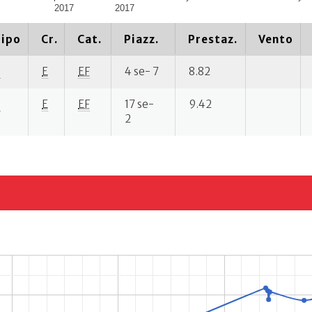
2017
2017
ipo
Cr.
Cat.
Piazz.
Prestaz.
Vento
P
E
EF
4 se- 7
8.82
P
E
EF
17 se-
9.42
2