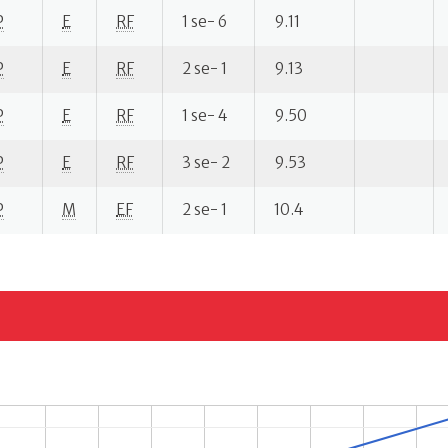
P
E
RF
1 se- 6
9.11
P
E
RF
2 se- 1
9.13
P
E
RF
1 se- 4
9.50
P
E
RF
3 se- 2
9.53
P
M
EF
2 se- 1
10.4