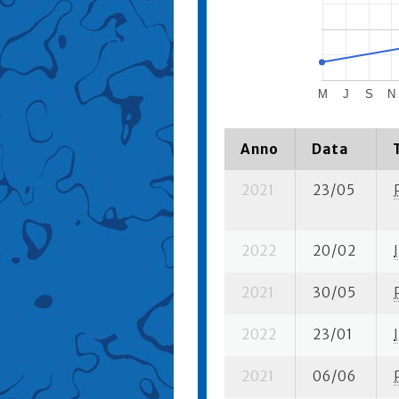
M
J
S
N
Anno
Data
2021
23/05
2022
20/02
I
2021
30/05
2022
23/01
I
2021
06/06