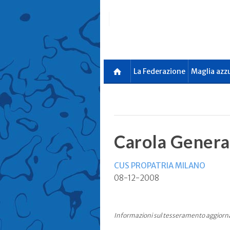
Skip
to
main
content
La Federazione
Maglia azz
Carola Genera
CUS PROPATRIA MILANO
08-12-2008
Informazioni sul tesseramento aggiorn