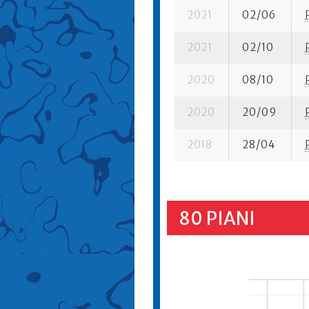
2021
02/06
2021
02/10
2020
08/10
2020
20/09
2018
28/04
80 PIANI