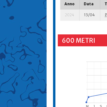
Anno
Data
T
2024
13/04
600 METRI
M
J
S