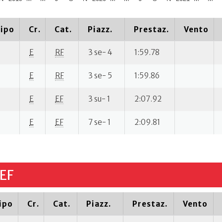
ipo
Cr.
Cat.
Piazz.
Prestaz.
Vento
E
RF
3 se- 4
1:59.78
E
RF
3 se- 5
1:59.86
E
EF
3 su- 1
2:07.92
E
EF
7 se- 1
2:09.81
EF
ipo
Cr.
Cat.
Piazz.
Prestaz.
Vento