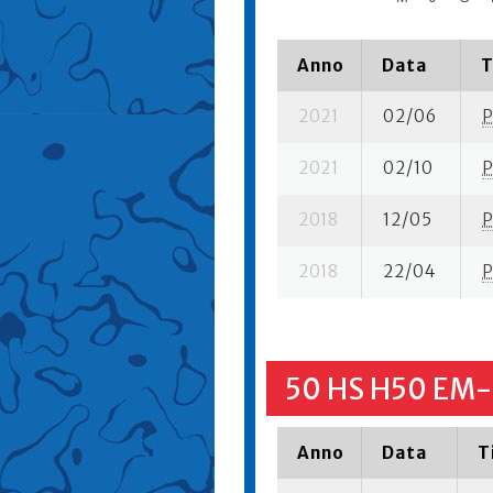
Anno
Data
T
2021
02/06
P
2021
02/10
P
2018
12/05
P
2018
22/04
P
50 HS H50 EM-
Anno
Data
T