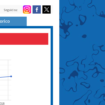
Seguici su:
orico
018