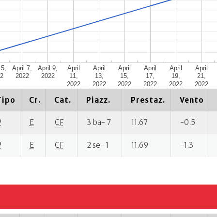
 5,
April 7,
April 9,
April
April
April
April
April
April
2
2022
2022
11,
13,
15,
17,
19,
21,
2022
2022
2022
2022
2022
2022
Tipo
Cr.
Cat.
Piazz.
Prestaz.
Vento
P
E
CF
3 ba- 7
11.67
-0.5
P
E
CF
2 se- 1
11.69
-1.3