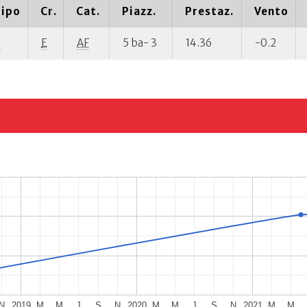
ipo
Cr.
Cat.
Piazz.
Prestaz.
Vento
P
E
AF
5 ba- 3
14.36
-0.2
N
2019
M
M
J
S
N
2020
M
M
J
S
N
2021
M
M