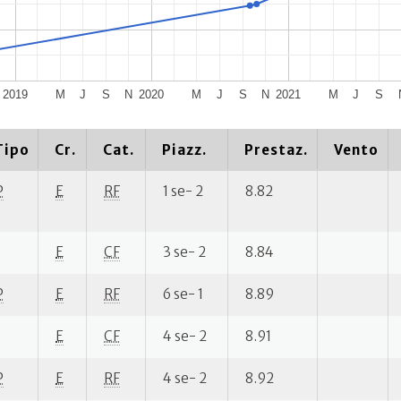
2019
M
J
S
N
2020
M
J
S
N
2021
M
J
S
Tipo
Cr.
Cat.
Piazz.
Prestaz.
Vento
P
E
RF
1 se- 2
8.82
E
CF
3 se- 2
8.84
P
E
RF
6 se- 1
8.89
E
CF
4 se- 2
8.91
P
E
RF
4 se- 2
8.92