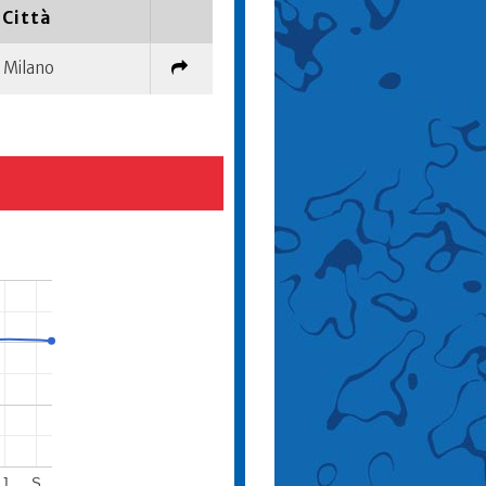
Città
Milano
J
S