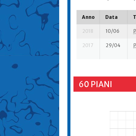
Anno
Data
T
2018
10/06
2017
29/04
60 PIANI