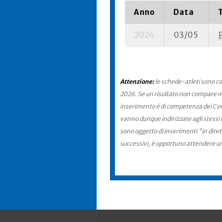
Anno
Data
2026
03/05
Attenzione:
le schede-atleti sono co
2026. Se un risultato non compare nel
inserimento è di competenza dei Comit
vanno dunque indirizzate agli stessi 
sono oggetto di inserimenti "in diret
successivi, è opportuno attendere u