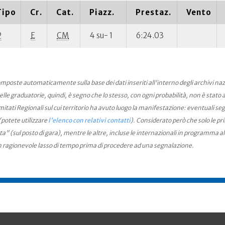
Tipo
Cr.
Cat.
Piazz.
Prestaz.
Vento
P
E
CM
4 su- 1
6:24.03
mposte automaticamente sulla base dei dati inseriti all'interno degli archivi na
le graduatorie, quindi, è segno che lo stesso, con ogni probabilità, non è stato an
ati Regionali sul cui territorio ha avuto luogo la manifestazione: eventuali seg
(potete utilizzare
l'elenco con relativi contatti
). Considerato però che solo le pr
ta" (sul posto di gara), mentre le altre, incluse le internazionali in programma a
n ragionevole lasso di tempo prima di procedere ad una segnalazione.