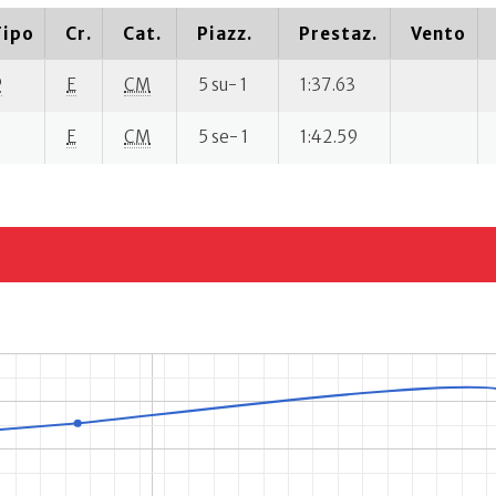
Tipo
Cr.
Cat.
Piazz.
Prestaz.
Vento
P
E
CM
5 su- 1
1:37.63
E
CM
5 se- 1
1:42.59