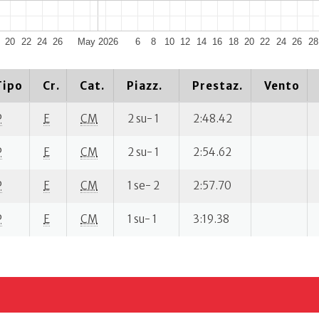
20
22
24
26
May 2026
6
8
10
12
14
16
18
20
22
24
26
28
Tipo
Cr.
Cat.
Piazz.
Prestaz.
Vento
P
E
CM
2 su- 1
2:48.42
P
E
CM
2 su- 1
2:54.62
P
E
CM
1 se- 2
2:57.70
P
E
CM
1 su- 1
3:19.38