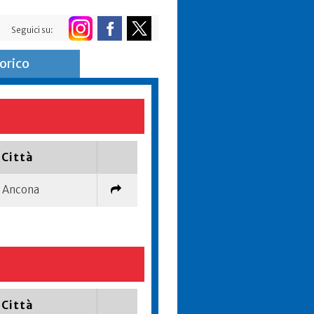
Seguici su:
orico
Città
Ancona
Città