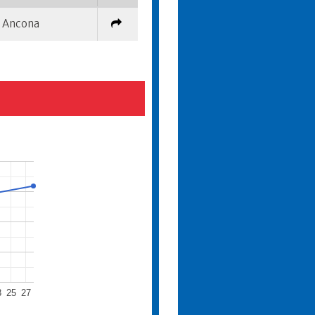
Ancona
3
25
27