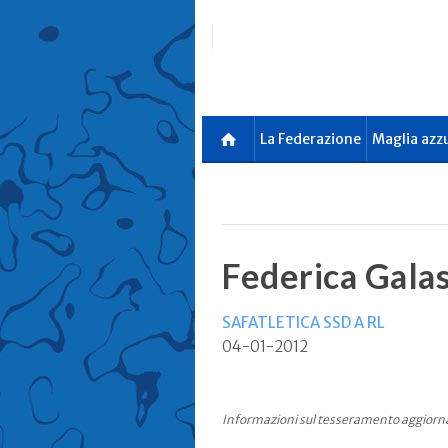
Skip
to
main
content
La Federazione
Maglia azz
Federica Gala
SAFATLETICA SSD A RL
04-01-2012
Informazioni sul tesseramento aggiorn