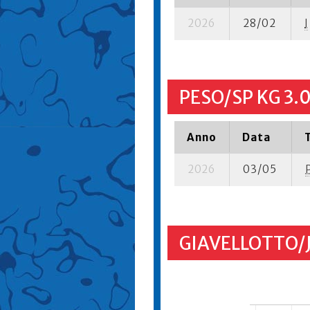
2026
28/02
I
PESO/SP KG 3.
Anno
Data
2026
03/05
GIAVELLOTTO/