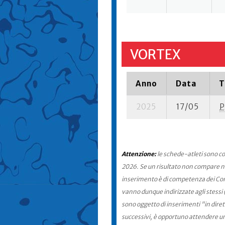
VORTEX
Anno
Data
T
2025
17/05
P
Attenzione:
le schede-atleti sono co
2026. Se un risultato non compare nel
inserimento è di competenza dei Comit
vanno dunque indirizzate agli stessi 
sono oggetto di inserimenti "in diret
successivi, è opportuno attendere u