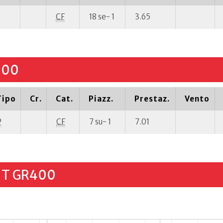
CF
18 se- 1
3.65
000
Tipo
Cr.
Cat.
Piazz.
Prestaz.
Vento
P
CF
7 su- 1
7.01
JT GR400