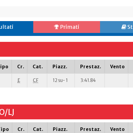
ultati
Primati
St
ipo
Cr.
Cat.
Piazz.
Prestaz.
Vento
E
CF
12 su- 1
3:41.84
O/LJ
Tipo
Cr.
Cat.
Piazz.
Prestaz.
Vento