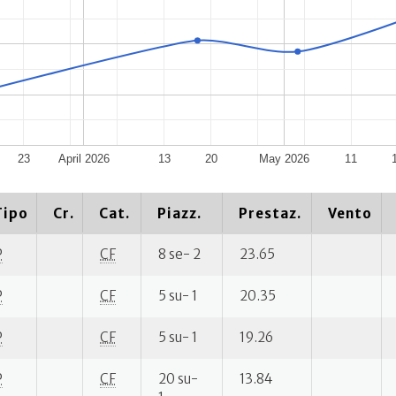
23
April 2026
13
20
May 2026
11
Tipo
Cr.
Cat.
Piazz.
Prestaz.
Vento
P
CF
8 se- 2
23.65
P
CF
5 su- 1
20.35
P
CF
5 su- 1
19.26
P
CF
20 su-
13.84