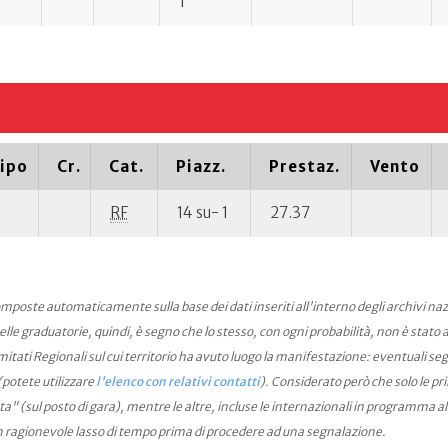
1
ipo
Cr.
Cat.
Piazz.
Prestaz.
Vento
RF
14 su- 1
27.37
mposte automaticamente sulla base dei dati inseriti all'interno degli archivi na
le graduatorie, quindi, è segno che lo stesso, con ogni probabilità, non è stato an
ati Regionali sul cui territorio ha avuto luogo la manifestazione: eventuali seg
(potete utilizzare
l'elenco con relativi contatti
). Considerato però che solo le pr
ta" (sul posto di gara), mentre le altre, incluse le internazionali in programma a
n ragionevole lasso di tempo prima di procedere ad una segnalazione.