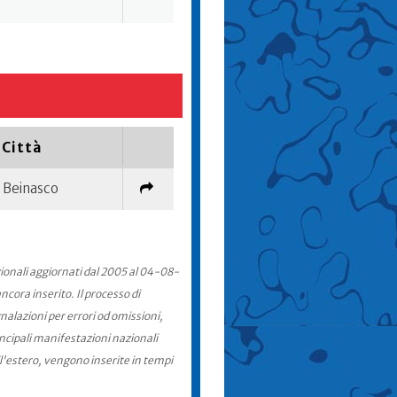
Città
Beinasco
zionali aggiornati dal 2005 al 04-08-
cora inserito. Il processo di
nalazioni per errori od omissioni,
incipali manifestazioni nazionali
ll'estero, vengono inserite in tempi