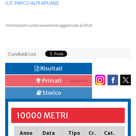
G.P. PARCO ALPI APUANE
Informazioni sul tesseramento aggiornate al 2026
Condividi con
Risultati
Primati
Seguici su:
Storico
10000 METRI
Anno
Data
Tipo
Cr.
Cat.
Pia