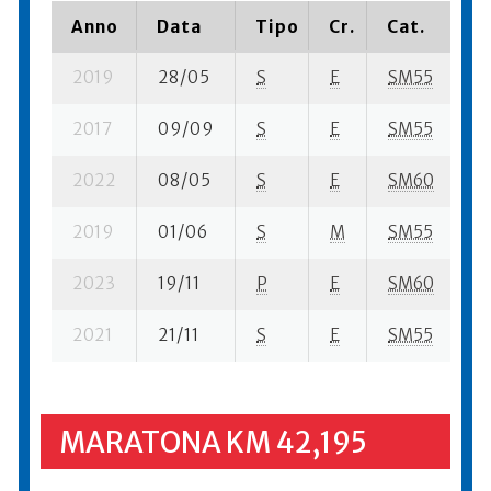
Anno
Data
Tipo
Cr.
Cat.
P
2019
28/05
S
E
SM55
1
2017
09/09
S
E
SM55
8
2022
08/05
S
E
SM60
2
2019
01/06
S
M
SM55
7
2023
19/11
P
E
SM60
3
2021
21/11
S
E
SM55
3
MARATONA KM 42,195