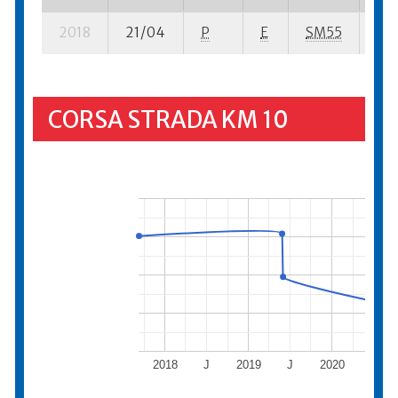
2018
21/04
P
E
SM55
10 
CORSA STRADA KM 10
2018
J
2019
J
2020
J