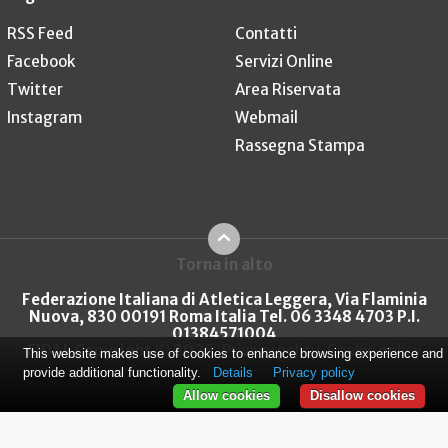
RSS Feed
Contatti
Facebook
Servizi Online
Twitter
Area Riservata
Instagram
Webmail
Rassegna Stampa
Torna in alto
Federazione Italiana di Atletica Leggera, Via Flaminia
Nuova, 830 00191 Roma Italia Tel. 06 3348 4703 P.I.
01384571004
FIDAL Copyright © 2026
Privacy policy
Cookie policy
This website makes use of cookies to enhance browsing experience and
provide additional functionality.
Details
Privacy policy
Allow cookies
Disallow cookies