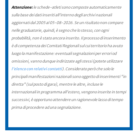
Attenzione:
le schede-atleti sono composte automaticamente
sulla base dei dati inseriti all'interno degli archivi nazionali
aggiornati dal 2005 al 05-08-2026. Se un risultato non compare
nelle graduatorie, quindi, è segno che lo stesso, con ogni
probabilità, non è stato ancora inserito. Il processo di inserimento
è di competenza dei Comitati Regionali sul cui territorio ha avuto
luogo la manifestazione: eventuali segnalazioni per errori od
omissioni, vanno dunque indirizzate agli stessi (potete utilizzare
l'elenco con relativi contatti
). Considerato però che solo le
principali manifestazioni nazionali sono oggetto di inserimenti "in
diretta" (sul posto di gara), mentre le altre, incluse le
internazionali in programma all'estero, vengono inserite in tempi
successivi, è opportuno attendere un ragionevole lasso di tempo
prima di procedere ad una segnalazione.