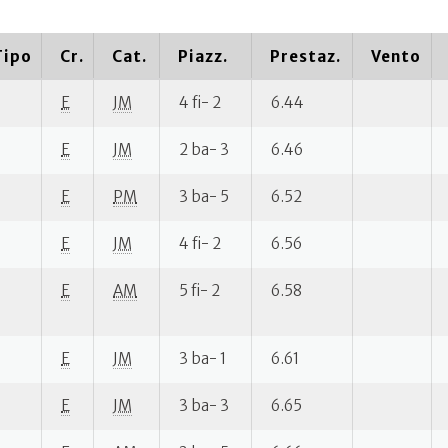
Tipo
Cr.
Cat.
Piazz.
Prestaz.
Vento
E
JM
4 fi- 2
6.44
E
JM
2 ba- 3
6.46
E
PM
3 ba- 5
6.52
E
JM
4 fi- 2
6.56
E
AM
5 fi- 2
6.58
E
JM
3 ba- 1
6.61
E
JM
3 ba- 3
6.65