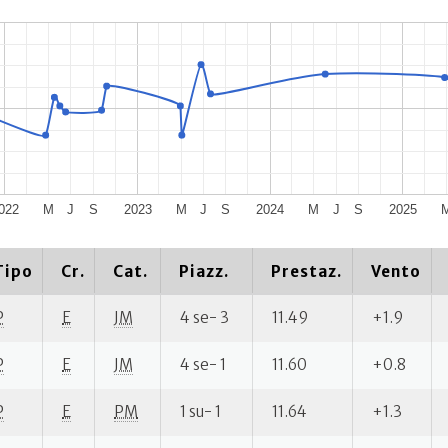
022
M
J
S
2023
M
J
S
2024
M
J
S
2025
Tipo
Cr.
Cat.
Piazz.
Prestaz.
Vento
P
E
JM
4 se- 3
11.49
+1.9
P
E
JM
4 se- 1
11.60
+0.8
P
E
PM
1 su- 1
11.64
+1.3