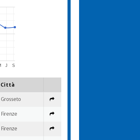
M
J
S
Città
Grosseto
Firenze
Firenze