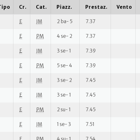
Tipo
Cr.
Cat.
Piazz.
Prestaz.
Vento
E
JM
2 ba- 5
7.37
E
PM
4 se- 2
7.37
E
JM
3 se- 1
7.39
E
PM
5 se- 4
7.39
E
JM
3 se- 2
7.45
E
JM
3 se- 1
7.45
E
PM
2 su- 1
7.45
E
JM
1 se- 3
7.51
E
PM
4 su- 1
7.54