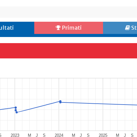
ultati
Primati
St
S
2023
M
J
S
2024
M
J
S
2025
M
J
S