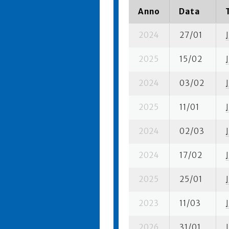
Anno
Data
2024
27/01
I
2025
15/02
I
2024
03/02
I
2025
11/01
I
2024
02/03
I
2024
17/02
I
2025
25/01
I
2023
11/03
I
2026
31/01
I