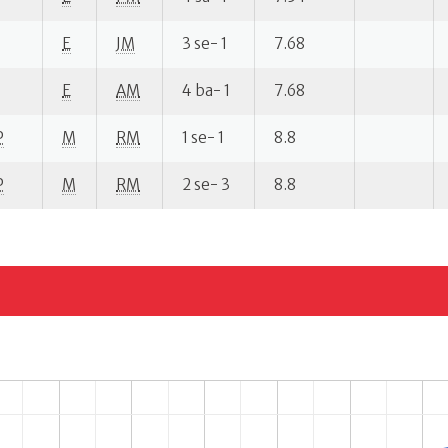
E
JM
3 se- 1
7.68
E
AM
4 ba- 1
7.68
P
M
RM
1 se- 1
8.8
P
M
RM
2 se- 3
8.8