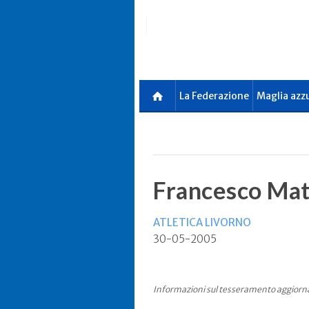
Skip
to
main
content
La Federazione
Maglia azz
Francesco Mat
ATLETICA LIVORNO
30-05-2005
Informazioni sul tesseramento aggiorn