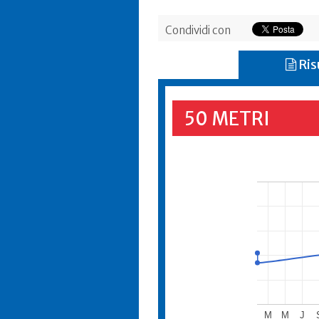
Condividi con
Ris
50 METRI
M
M
J