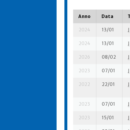
Anno
Data
2024
13/01
I
2024
13/01
I
2026
08/02
I
2023
07/01
I
2022
22/01
I
2023
07/01
I
2023
15/01
I