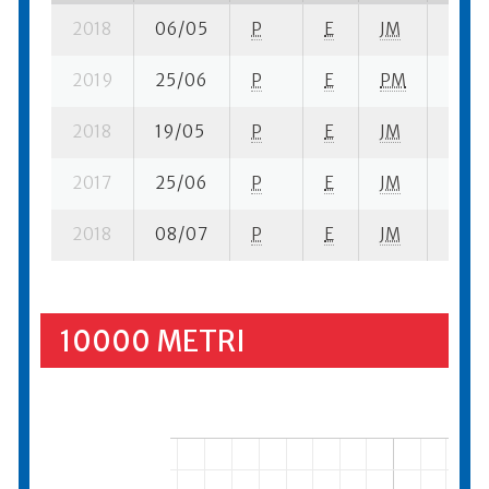
2018
06/05
P
E
JM
6 su-
2019
25/06
P
E
PM
9 su-
2018
19/05
P
E
JM
1 su- 
2017
25/06
P
E
JM
6 su-
2018
08/07
P
E
JM
4 su-
10000 METRI