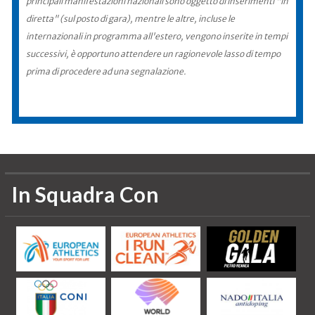
principali manifestazioni nazionali sono oggetto di inserimenti "in
diretta" (sul posto di gara), mentre le altre, incluse le
internazionali in programma all'estero, vengono inserite in tempi
successivi, è opportuno attendere un ragionevole lasso di tempo
prima di procedere ad una segnalazione.
In Squadra Con