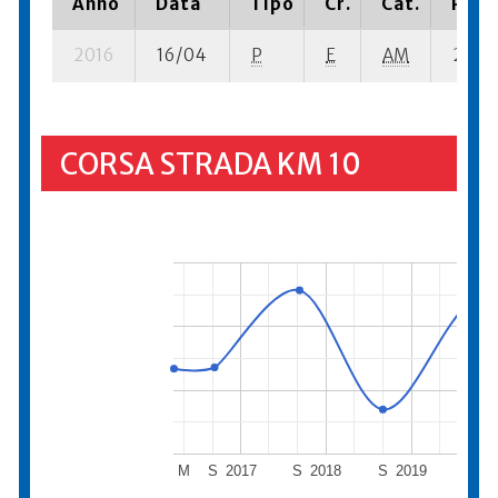
Anno
Data
Tipo
Cr.
Cat.
Piazz
2016
16/04
P
E
AM
2 su- 
CORSA STRADA KM 10
M
S
2017
S
2018
S
2019
S
20