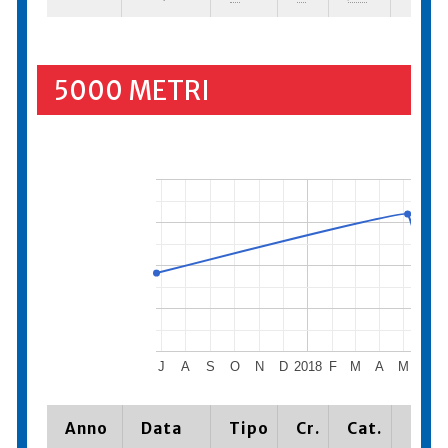
5000 METRI
J
A
S
O
N
D
2018
F
M
A
M
J
Anno
Data
Tipo
Cr.
Cat.
Piaz