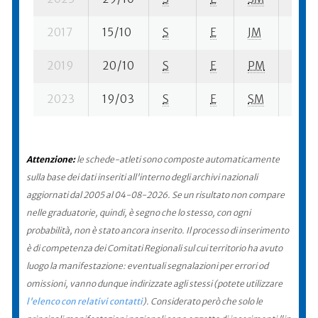
2017
15/10
S
E
JM
68 su
2019
20/10
S
E
PM
70 su
2023
19/03
S
E
SM
141 s
Attenzione:
le schede-atleti sono composte automaticamente
sulla base dei dati inseriti all'interno degli archivi nazionali
aggiornati dal 2005 al 04-08-2026. Se un risultato non compare
nelle graduatorie, quindi, è segno che lo stesso, con ogni
probabilità, non è stato ancora inserito. Il processo di inserimento
è di competenza dei Comitati Regionali sul cui territorio ha avuto
luogo la manifestazione: eventuali segnalazioni per errori od
omissioni, vanno dunque indirizzate agli stessi (potete utilizzare
l'elenco con relativi contatti
). Considerato però che solo le