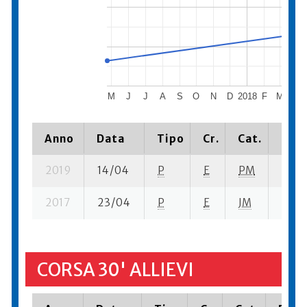
M
J
J
A
S
O
N
D
2018
F
M
A
Anno
Data
Tipo
Cr.
Cat.
Piaz
2019
14/04
P
E
PM
11 su
2017
23/04
P
E
JM
5 su-
CORSA 30' ALLIEVI