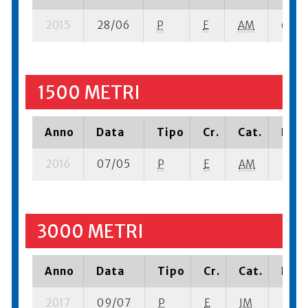
2015
28/06
P
E
AM
6 su- 
1500 METRI
Anno
Data
Tipo
Cr.
Cat.
Piaz
2016
07/05
P
E
AM
5 se-
3000 METRI
Anno
Data
Tipo
Cr.
Cat.
Piaz
2017
09/07
P
E
JM
4 su-