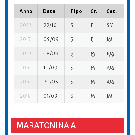
Anno
Data
Tipo
Cr.
Cat.
Pia
2023
22/10
S
E
SM
15 s
2017
09/09
S
E
JM
205 
2019
08/09
S
M
PM
17 s
2016
10/09
S
M
AM
21 s
2016
20/03
S
M
AM
24 s
2018
01/09
S
M
JM
178 
MARATONINA A