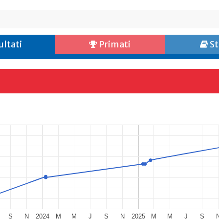
ultati
Primati
St
S
N
2024
M
M
J
S
N
2025
M
M
J
S