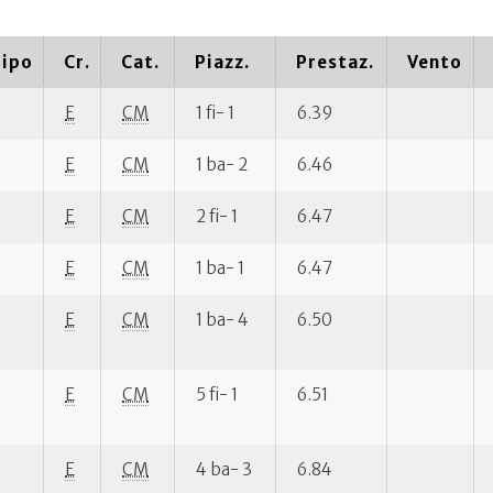
ipo
Cr.
Cat.
Piazz.
Prestaz.
Vento
E
CM
1 fi- 1
6.39
E
CM
1 ba- 2
6.46
E
CM
2 fi- 1
6.47
E
CM
1 ba- 1
6.47
E
CM
1 ba- 4
6.50
E
CM
5 fi- 1
6.51
E
CM
4 ba- 3
6.84