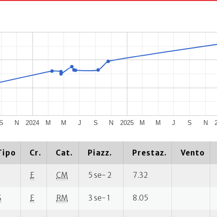
S
N
2024
M
M
J
S
N
2025
M
M
J
S
N
Tipo
Cr.
Cat.
Piazz.
Prestaz.
Vento
E
CM
5 se- 2
7.32
S
E
RM
3 se- 1
8.05