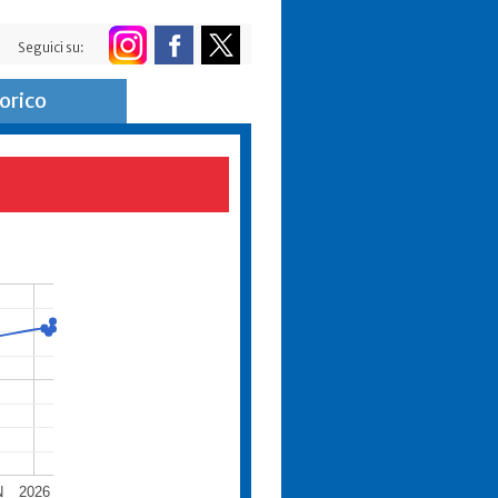
Seguici su:
orico
N
2026