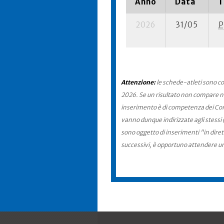
Anno
Data
T
2026
31/05
P
Attenzione:
le schede-atleti sono co
2026. Se un risultato non compare nel
inserimento è di competenza dei Comit
vanno dunque indirizzate agli stessi 
sono oggetto di inserimenti "in diret
successivi, è opportuno attendere u