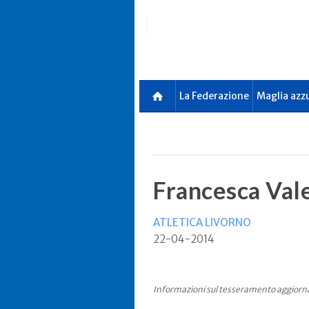
Skip
to
main
content
La Federazione
Maglia azz
Francesca Val
ATLETICA LIVORNO
22-04-2014
Informazioni sul tesseramento aggiorn