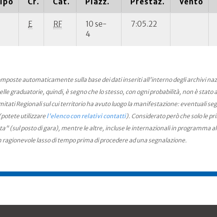
ipo
Cr.
Cat.
Piazz.
Prestaz.
Vento
E
RF
10 se-
7:05.22
4
mposte automaticamente sulla base dei dati inseriti all'interno degli archivi na
le graduatorie, quindi, è segno che lo stesso, con ogni probabilità, non è stato an
ati Regionali sul cui territorio ha avuto luogo la manifestazione: eventuali seg
(potete utilizzare
l'elenco con relativi contatti
). Considerato però che solo le pr
ta" (sul posto di gara), mentre le altre, incluse le internazionali in programma a
n ragionevole lasso di tempo prima di procedere ad una segnalazione.