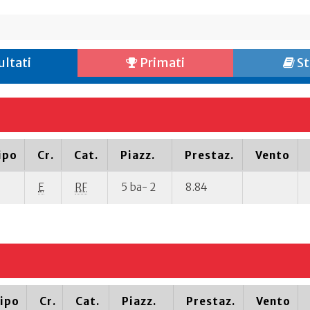
ultati
Primati
St
ipo
Cr.
Cat.
Piazz.
Prestaz.
Vento
E
RF
5 ba- 2
8.84
ipo
Cr.
Cat.
Piazz.
Prestaz.
Vento