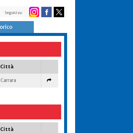
Seguici su:
orico
Città
Carrara
Città