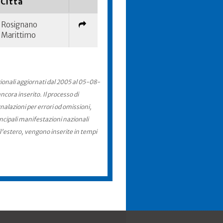
Città
Rosignano
Marittimo
zionali aggiornati dal 2005 al 05-08-
cora inserito. Il processo di
nalazioni per errori od omissioni,
incipali manifestazioni nazionali
ll'estero, vengono inserite in tempi