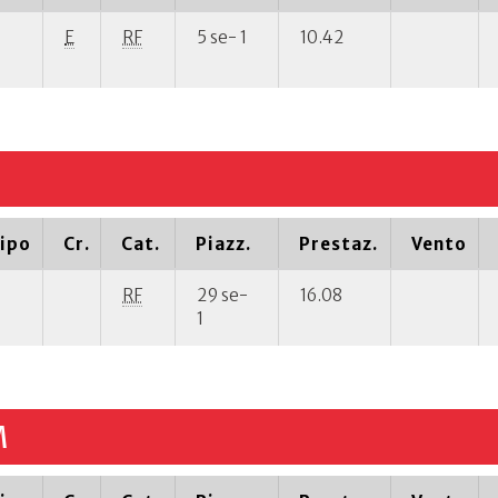
E
RF
5 se- 1
10.42
ipo
Cr.
Cat.
Piazz.
Prestaz.
Vento
RF
29 se-
16.08
1
M