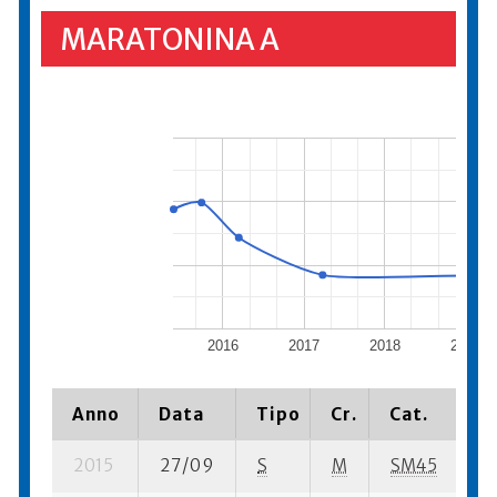
MARATONINA A
2016
2017
2018
2019
Anno
Data
Tipo
Cr.
Cat.
P
2015
27/09
S
M
SM45
23