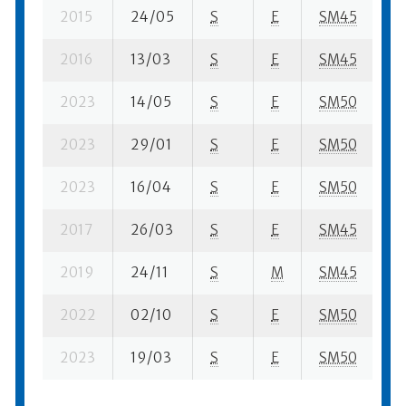
2015
24/05
S
E
SM45
26
2016
13/03
S
E
SM45
39
2023
14/05
S
E
SM50
59
2023
29/01
S
E
SM50
78
2023
16/04
S
E
SM50
10
2017
26/03
S
E
SM45
16
2019
24/11
S
M
SM45
22
2022
02/10
S
E
SM50
34
2023
19/03
S
E
SM50
33