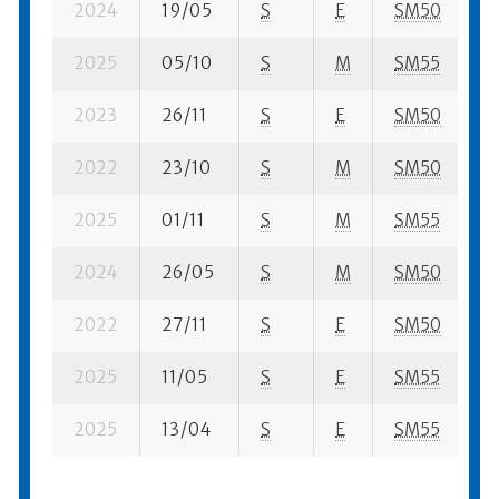
2024
19/05
S
E
SM50
1
2025
05/10
S
M
SM55
6
2023
26/11
S
E
SM50
4
2022
23/10
S
M
SM50
21
2025
01/11
S
M
SM55
5
2024
26/05
S
M
SM50
2
2022
27/11
S
E
SM50
3
2025
11/05
S
E
SM55
1
2025
13/04
S
E
SM55
4