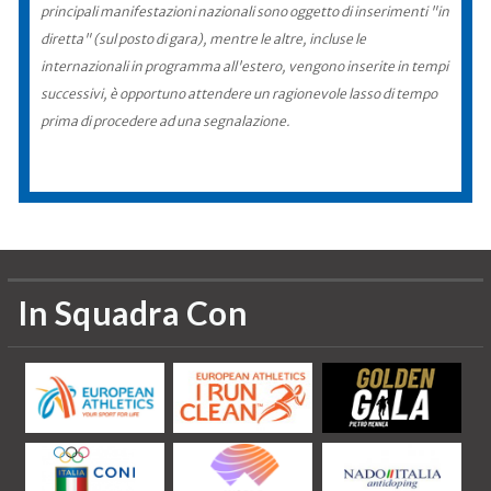
principali manifestazioni nazionali sono oggetto di inserimenti "in
diretta" (sul posto di gara), mentre le altre, incluse le
internazionali in programma all'estero, vengono inserite in tempi
successivi, è opportuno attendere un ragionevole lasso di tempo
prima di procedere ad una segnalazione.
In Squadra Con