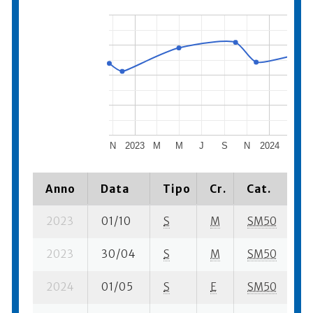
N
2023
M
M
J
S
N
2024
M
Anno
Data
Tipo
Cr.
Cat.
P
2023
01/10
S
M
SM50
4
2023
30/04
S
M
SM50
2
2024
01/05
S
E
SM50
2