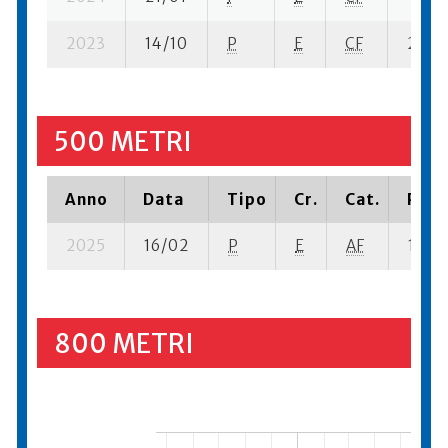
2023
14/10
P
E
CF
2 se-
500 METRI
Anno
Data
Tipo
Cr.
Cat.
Piaz
2025
16/02
P
E
AF
1 su- 
800 METRI