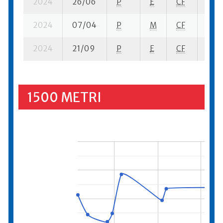
2024
26/06
P
E
CF
2 su-
2024
07/04
P
M
CF
1 se-
2024
21/09
P
E
CF
2 su-
1500 METRI