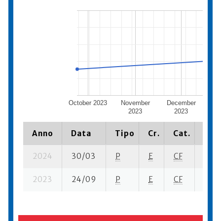
October 2023
November
December
Jan
2023
2023
Anno
Data
Tipo
Cr.
Cat.
Piaz
2024
30/03
P
E
CF
2 se-
2023
24/09
P
E
CF
1 se-