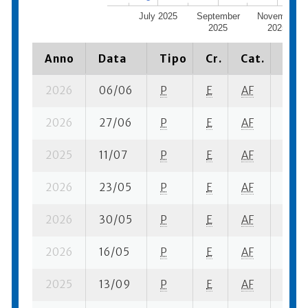
July 2025
September
November
2025
2025
Anno
Data
Tipo
Cr.
Cat.
Piaz
2026
06/06
P
E
AF
1 su-
2026
27/06
P
E
AF
4 su-
2025
11/07
P
E
AF
1 su-
2026
23/05
P
E
AF
1 su-
2026
30/05
P
E
AF
2 su-
2026
16/05
P
E
AF
2 se-
2025
13/09
P
E
AF
2 su-