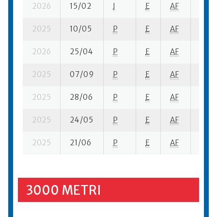
2026
15/02
I
E
AF
8 se-
2025
10/05
P
E
AF
2 se-
2026
25/04
P
E
AF
2 su-
2025
07/09
P
E
AF
3 su-
2025
28/06
P
E
AF
6 se-
2025
24/05
P
E
AF
1 su-
2025
21/06
P
E
AF
1 su-
3000 METRI