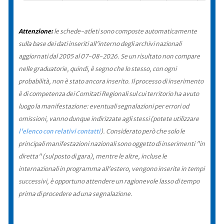
Attenzione:
le schede-atleti sono composte automaticamente
sulla base dei dati inseriti all'interno degli archivi nazionali
aggiornati dal 2005 al 07-08-2026. Se un risultato non compare
nelle graduatorie, quindi, è segno che lo stesso, con ogni
probabilità, non è stato ancora inserito. Il processo di inserimento
è di competenza dei Comitati Regionali sul cui territorio ha avuto
luogo la manifestazione: eventuali segnalazioni per errori od
omissioni, vanno dunque indirizzate agli stessi (potete utilizzare
l'elenco con relativi contatti
). Considerato però che solo le
principali manifestazioni nazionali sono oggetto di inserimenti "in
diretta" (sul posto di gara), mentre le altre, incluse le
internazionali in programma all'estero, vengono inserite in tempi
successivi, è opportuno attendere un ragionevole lasso di tempo
prima di procedere ad una segnalazione.