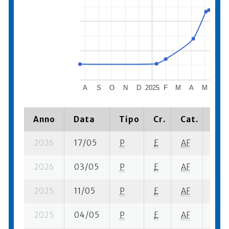
A
S
O
N
D
2025
F
M
A
M
J
Anno
Data
Tipo
Cr.
Cat.
Pia
2026
17/05
P
E
AF
3 se
2026
03/05
P
E
AF
2 su-
2025
11/05
P
E
AF
4 se
2025
04/05
P
E
AF
2 su-