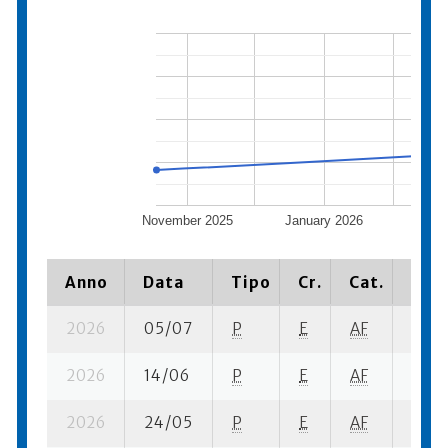
November 2025
January 2026
Mar
Anno
Data
Tipo
Cr.
Cat.
Piaz
2026
05/07
P
E
AF
15 su
2026
14/06
P
E
AF
1 su- 
2026
24/05
P
E
AF
1 su- 