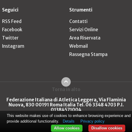
Seguici
Strumenti
RSS Feed
Contatti
Facebook
Servizi Online
Twitter
Area Riservata
Instagram
Webmail
Rassegna Stampa
Torna in alto
Federazione Italiana di Atletica Leggera, Via Flaminia
Nuova, 830 00191 Roma Italia Tel. 06 3348 4703 P.I.
01384571004
FIDAL Copyright © 2026
Privacy policy
Cookie policy
This website makes use of cookies to enhance browsing experience and
provide additional functionality.
Details
Privacy policy
Allow cookies
Disallow cookies