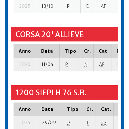
2025
18/10
P
E
AF
1 se- 
CORSA 20' ALLIEVE
Anno
Data
Tipo
Cr.
Cat.
Piazz
2026
11/04
P
N
AF
1 su- 1
1200 SIEPI H 76 S.R.
Anno
Data
Tipo
Cr.
Cat.
Piaz
2024
29/09
P
E
CF
1 su-