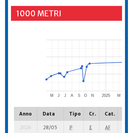
1000 METRI
M
J
J
A
S
O
N
2025
M
A
Anno
Data
Tipo
Cr.
Cat.
Pia
2026
28/05
P
E
AF
6 su-