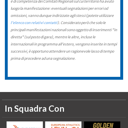
è di competenza dei Comitati Regionali sul cui territorio ha avuto
luogo la manifestazione: eventuali segnalazioni per errori od
omissioni, vanno dunque indirizzate agli stessi (potete utilizzare
l'elenco con relativi contatti
). Considerato però che solo le
principali manifestazioni nazionali sono oggetto di inserimenti "in
diretta" (sul posto di gara), mentre le altre, incluse le
internazionali in programma all'estero, vengono inserite in tempi
successivi, è opportuno attendere un ragionevole lasso di tempo
prima di procedere ad una segnalazione.
In Squadra Con