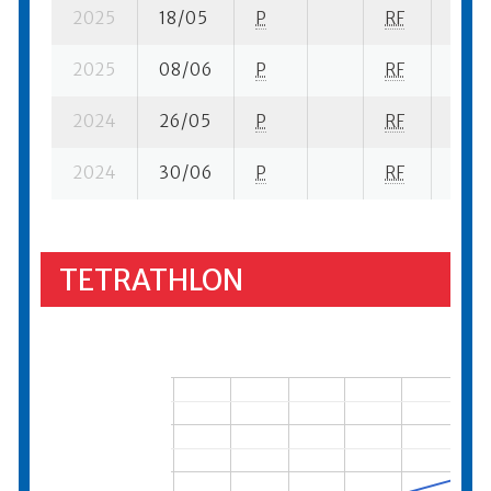
2025
18/05
P
RF
6 su-
2025
08/06
P
RF
7 su-
2024
26/05
P
RF
6 se-
2024
30/06
P
RF
10 su
TETRATHLON