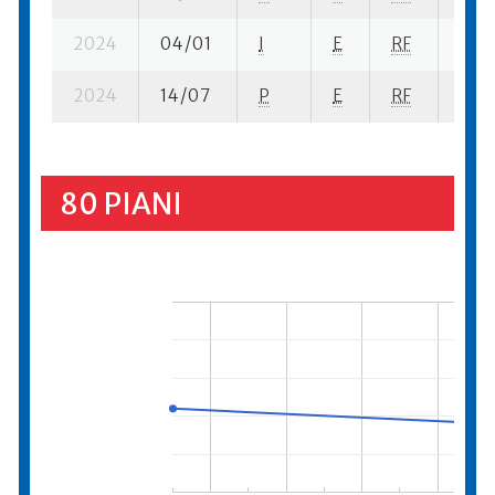
2024
04/01
I
E
RF
2 se
2024
14/07
P
E
RF
3 se
80 PIANI