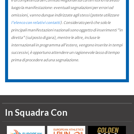
è di competenza dei Comitati Regionali sul cui territorio ha avuto
luogo la manifestazione: eventuali segnalazioni per errori od
omissioni, vanno dunque indirizzate agli stessi (potete utilizzare
l'elenco con relativi contatti
). Considerato però che solo le
principali manifestazioni nazionali sono oggetto di inserimenti "in
diretta" (sul posto di gara), mentre le altre, incluse le
internazionali in programma all'estero, vengono inserite in tempi
successivi, è opportuno attendere un ragionevole lasso di tempo
prima di procedere ad una segnalazione.
In Squadra Con