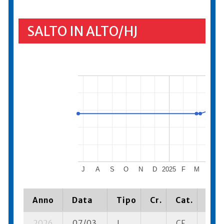
SALTO IN ALTO/HJ
J
A
S
O
N
D
2025
F
M
A
Anno
Data
Tipo
Cr.
Cat.
Piaz
2026
07/03
I
CF
5 su-