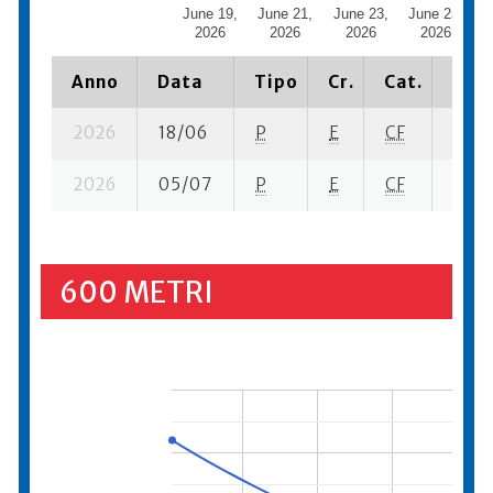
June 19,
June 21,
June 23,
June 25,
J
2026
2026
2026
2026
Anno
Data
Tipo
Cr.
Cat.
Piaz
2026
18/06
P
E
CF
2 se-
2026
05/07
P
E
CF
2 se-
600 METRI