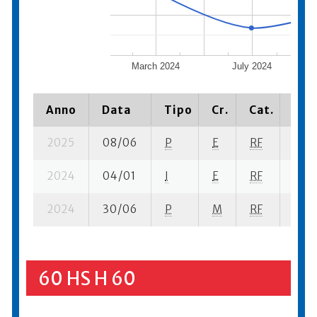
March 2024
July 2024
Anno
Data
Tipo
Cr.
Cat.
Piaz
2025
08/06
P
E
RF
6 se
2024
04/01
I
E
RF
6 se
2024
30/06
P
M
RF
7 se-
60 HS H 60