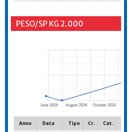
PESO/SP KG 2.000
June 2024
August 2024
October 2024
Dece
20
Anno
Data
Tipo
Cr.
Cat.
Piaz