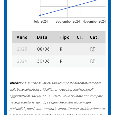
July 2024
September 2024
November 2024
Ja
Anno
Data
Tipo
Cr.
Cat.
Piaz
2025
08/06
P
RF
6 su-
2024
30/06
P
RF
9 su-
Attenzione:
le schede-atleti sono composte automaticamente
sulla base dei dati inseriti all'interno degli archivi nazionali
aggiornati dal 2005 al 09-08-2026. Se un risultato non compare
nelle graduatorie, quindi, è segno che lo stesso, con ogni
probabilità, non è stato ancora inserito. Il processo di inserimento