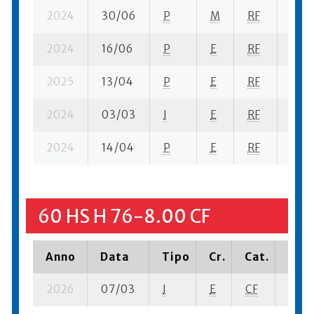
2024
30/06
P
M
RF
2 se
2024
16/06
P
E
RF
1 se-
2025
13/04
P
E
RF
3 se
2024
03/03
I
E
RF
3 ba
2024
14/04
P
E
RF
2 se
60 HS H 76-8.00 CF
Anno
Data
Tipo
Cr.
Cat.
Piaz
2026
07/03
I
E
CF
2 ba-