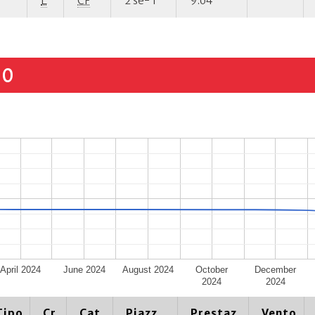
E
CF
2 se- 1
9.64
50
April 2024
June 2024
August 2024
October
December
2024
2024
Tipo
Cr.
Cat.
Piazz.
Prestaz.
Vento