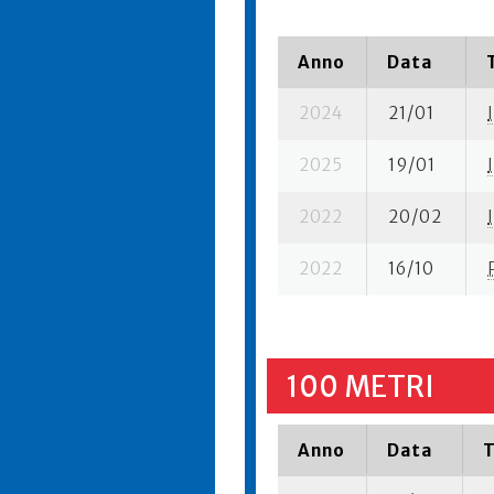
Anno
Data
2024
21/01
I
2025
19/01
I
2022
20/02
I
2022
16/10
100 METRI
Anno
Data
T