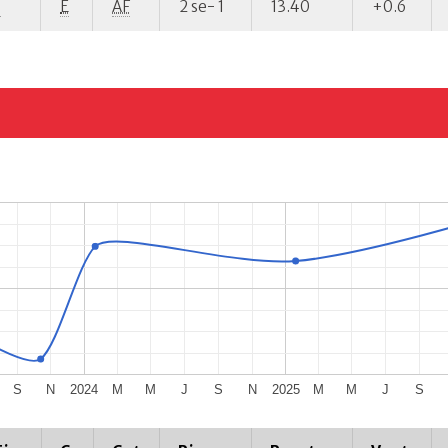
P
E
AF
2 se- 1
13.40
+0.6
S
N
2024
M
M
J
S
N
2025
M
M
J
S