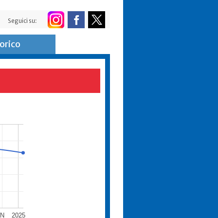
Seguici su:
orico
N
2025