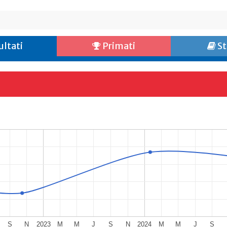
ultati
Primati
St
S
N
2023
M
M
J
S
N
2024
M
M
J
S