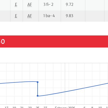
E
AF
3 fi- 2
9.72
E
AF
1 ba- 4
9.83
50