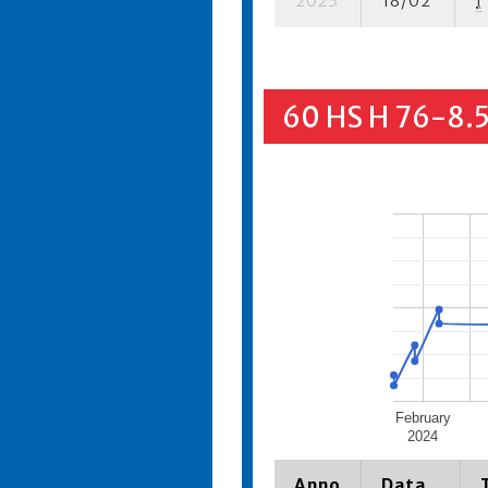
2023
18/02
I
60 HS H 76-8.
February
2024
Anno
Data