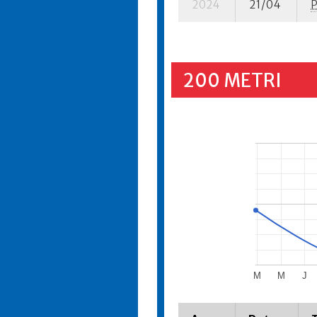
2024
21/04
200 METRI
M
M
J