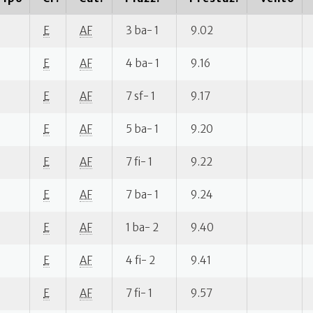
E
AF
3 ba- 1
9.02
E
AF
4 ba- 1
9.16
E
AF
7 sf- 1
9.17
E
AF
5 ba- 1
9.20
E
AF
7 fi- 1
9.22
E
AF
7 ba- 1
9.24
E
AF
1 ba- 2
9.40
E
AF
4 fi- 2
9.41
E
AF
7 fi- 1
9.57