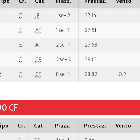
Tipo
Cr.
Cat.
Piazz.
Prestaz.
Vento
E
JF
1 se- 2
27.14
E
AF
1 se- 1
27.51
E
AF
2 se- 1
27.68
E
CF
2 se- 3
28.10
P
E
CF
8 se- 1
28.82
-0.2
00 CF
ipo
Cr.
Cat.
Piazz.
Prestaz.
Vento