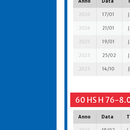
Anno
Data
2026
17/01
I
2024
21/01
I
2025
19/01
I
2023
25/02
I
2023
14/10
60 HS H 76-8.
Anno
Data
T