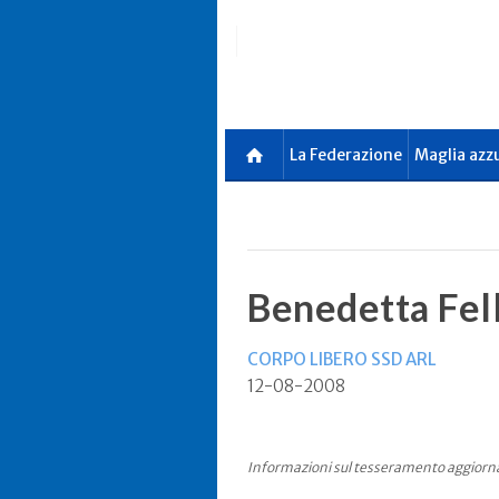
Skip
to
main
content
La Federazione
Maglia azz
Benedetta Fel
CORPO LIBERO SSD ARL
12-08-2008
Informazioni sul tesseramento aggiorn