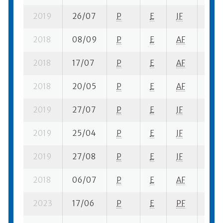
2019
26/07
P
E
JF
4 ba
2018
08/09
P
E
AF
6 fi-
2018
17/07
P
E
AF
1 se-
2018
20/05
P
E
AF
1 se-
2019
27/07
P
E
JF
6 fi-
2019
25/04
P
E
JF
1 se-
2019
27/08
P
E
JF
11 su
2018
06/07
P
E
AF
3 sf-
2023
17/06
P
E
PF
3 se