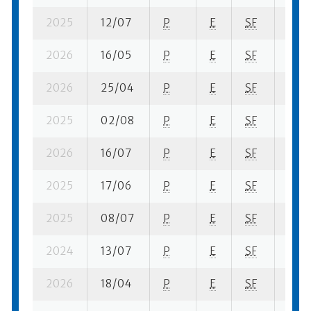
2025
12/07
P
E
SF
1 se-
2026
16/05
P
E
SF
2 se-
2026
25/04
P
E
SF
1 se-
2025
02/08
P
E
SF
3 ba
2026
16/07
P
E
SF
2 se
2025
17/06
P
E
SF
1 se-
2025
08/07
P
E
SF
1 se-
2024
13/07
P
E
SF
3 se-
2026
18/04
P
E
SF
1 se-