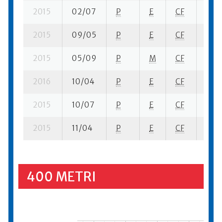
2015
02/07
P
E
CF
3 se
2015
09/05
P
E
CF
2 se
2015
05/09
P
M
CF
1 se-
2016
10/04
P
E
CF
2 se
2015
10/07
P
E
CF
1 se
2015
11/04
P
E
CF
1 se
400 METRI