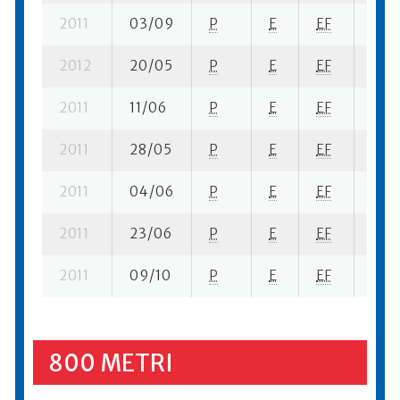
2011
03/09
P
E
EF
1 su-
2012
20/05
P
E
EF
3 se
2011
11/06
P
E
EF
1 se-
2011
28/05
P
E
EF
2 su-
2011
04/06
P
E
EF
2 su-
2011
23/06
P
E
EF
2 su-
2011
09/10
P
E
EF
3 se
800 METRI