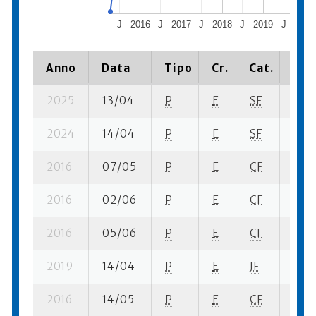
J
2016
J
2017
J
2018
J
2019
J
2020
Anno
Data
Tipo
Cr.
Cat.
Pia
2025
13/04
P
E
SF
1 se-
2024
14/04
P
E
SF
3 se
2016
07/05
P
E
CF
1 se-
2016
02/06
P
E
CF
2 se
2016
05/06
P
E
CF
3 se
2019
14/04
P
E
JF
2 se
2016
14/05
P
E
CF
1 se