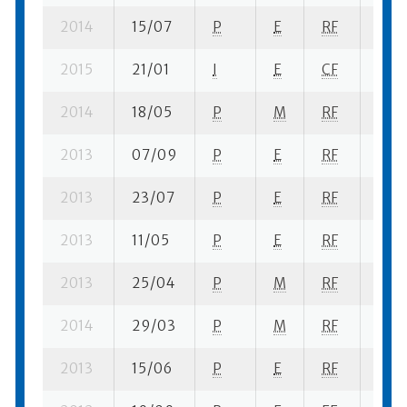
2014
15/07
P
E
RF
1 se-
2015
21/01
I
E
CF
2 se
2014
18/05
P
M
RF
1 se-
2013
07/09
P
E
RF
99 s
2013
23/07
P
E
RF
2 se
2013
11/05
P
E
RF
1 se
2013
25/04
P
M
RF
1 se-
2014
29/03
P
M
RF
1 se-
2013
15/06
P
E
RF
3 se