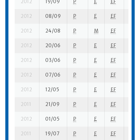
2012
19/09
P
E
EF
1 se-
2012
08/09
P
E
EF
1 se
2012
24/08
P
M
EF
1 su-
2012
20/06
P
E
EF
1 su-
2012
03/06
P
E
EF
1 su-
2012
07/06
P
E
EF
1 su-
2012
12/05
P
E
EF
1 se-
2011
21/09
P
E
EF
1 se-
2012
01/05
P
E
EF
1 se-
2011
19/07
P
E
EF
2 su-