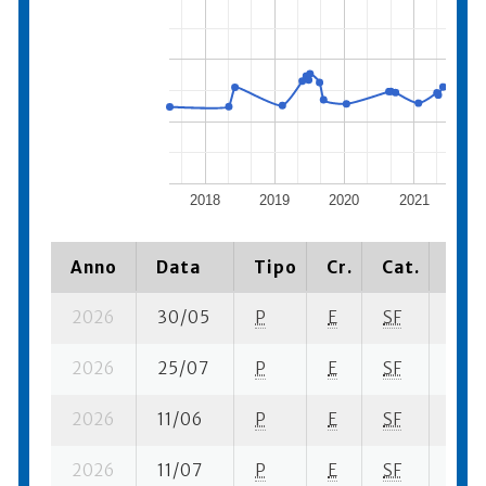
2018
2019
2020
2021
20
Anno
Data
Tipo
Cr.
Cat.
Piaz
2026
30/05
P
E
SF
2 se-
2026
25/07
P
E
SF
4 ba
2026
11/06
P
E
SF
1 se-
2026
11/07
P
E
SF
2 se