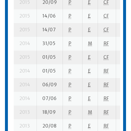
2015
20/09
P
E
CF
1 su-
2015
14/06
P
E
CF
1 su-
2015
14/07
P
E
CF
4 se
2014
31/05
P
M
RF
1 se-
2015
01/05
P
E
CF
3 se
2014
01/05
P
E
RF
1 se-
2014
06/09
P
E
RF
1 se
2014
07/06
P
E
RF
1 se-
2013
18/09
P
M
RF
2 se
2013
20/08
P
E
RF
1 su-