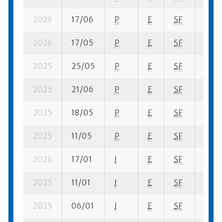
2026
17/06
P
E
SF
3 se-
2026
17/05
P
E
SF
3 se-
2025
25/05
P
E
SF
1 se-
2025
21/06
P
E
SF
4 se-
2025
18/05
P
E
SF
3 se-
2025
11/05
P
E
SF
4 se-
2026
17/01
I
E
SF
2 se-
2025
11/01
I
E
SF
1 se-
2025
06/01
I
E
SF
3 se-