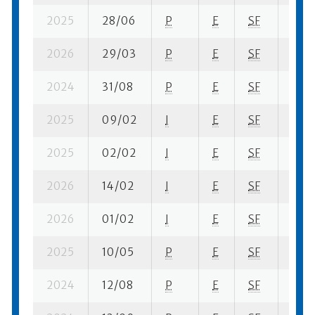
2025
28/06
P
E
SF
1 se-
2026
29/03
P
E
SF
1 se-
2024
31/08
P
E
SF
1 su-
2025
09/02
I
E
SF
2 se-
2025
02/02
I
E
SF
4 su-
2026
14/02
I
E
SF
1 se-
2026
01/02
I
E
SF
1 se-
2025
10/05
P
E
SF
4 se-
2024
12/08
P
E
SF
2 su-