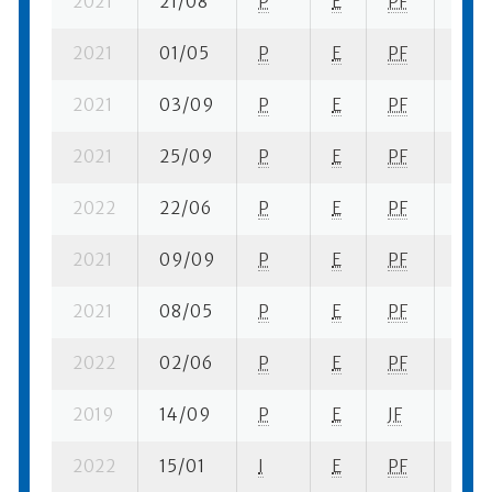
2021
21/08
P
E
PF
3 se-
2021
01/05
P
E
PF
3 se-
2021
03/09
P
E
PF
2 se-
2021
25/09
P
E
PF
2 se-
2022
22/06
P
E
PF
1 se-
2021
09/09
P
E
PF
3 se-
2021
08/05
P
E
PF
6 se
2022
02/06
P
E
PF
4 se
2019
14/09
P
E
JF
6 se
2022
15/01
I
E
PF
4 se