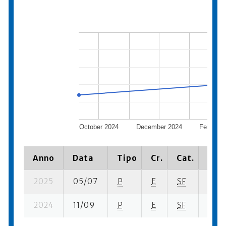
October 2024
December 2024
February
Anno
Data
Tipo
Cr.
Cat.
Piaz
2025
05/07
P
E
SF
2 se-
2024
11/09
P
E
SF
1 se-