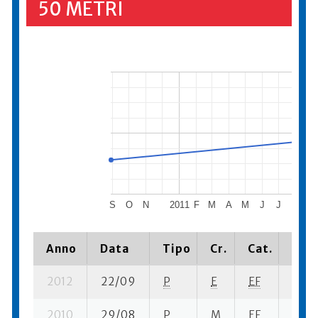
50 METRI
S
O
N
2011
F
M
A
M
J
J
A
S
Anno
Data
Tipo
Cr.
Cat.
Piaz
2012
22/09
P
E
EF
1 se- 
2010
29/08
P
M
EF
1 se- 