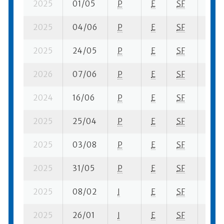
2025
01/05
P
E
SF
4 se
2025
04/06
P
E
SF
3 se-
2025
24/05
P
E
SF
5 se
2026
07/06
P
E
SF
1 se-
2024
16/06
P
E
SF
1 se-
2025
25/04
P
E
SF
1 se-
2025
03/08
P
E
SF
8 fi- 
2025
31/05
P
E
SF
1 se-
2025
08/02
I
E
SF
4 se-
2025
26/01
I
E
SF
2 se-