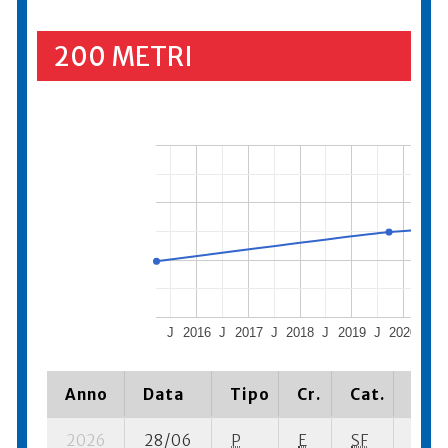
200 METRI
J
2016
J
2017
J
2018
J
2019
J
2020
J
Anno
Data
Tipo
Cr.
Cat.
Piaz
2026
28/06
P
E
SF
3 se-