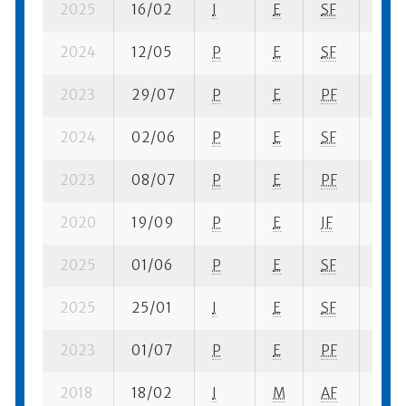
2025
16/02
I
E
SF
4 su
2024
12/05
P
E
SF
3 se
2023
29/07
P
E
PF
6 ba
2024
02/06
P
E
SF
7 se
2023
08/07
P
E
PF
3 se
2020
19/09
P
E
JF
1 fi- 
2025
01/06
P
E
SF
2 se
2025
25/01
I
E
SF
4 su
2023
01/07
P
E
PF
3 se
2018
18/02
I
M
AF
5 su-