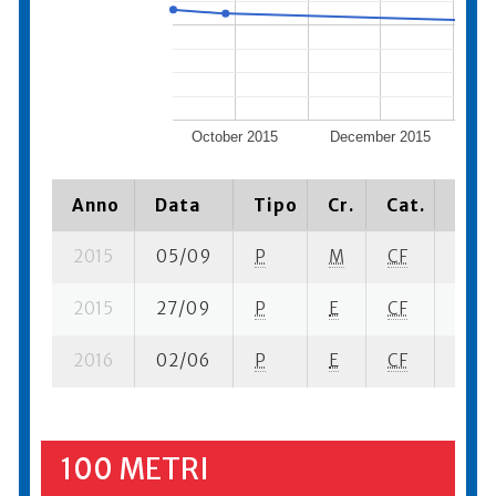
October 2015
December 2015
Fe
Anno
Data
Tipo
Cr.
Cat.
Piaz
2015
05/09
P
M
CF
1 se- 
2015
27/09
P
E
CF
2 ba-
2016
02/06
P
E
CF
2 se-
100 METRI