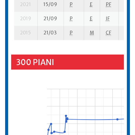
2021
15/09
P
E
PF
1 se-
2019
21/09
P
E
JF
2 se-
2015
21/03
P
M
CF
1 se-
300 PIANI