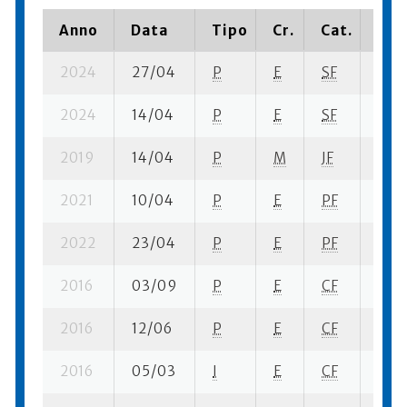
Anno
Data
Tipo
Cr.
Cat.
Pia
2024
27/04
P
E
SF
2 se
2024
14/04
P
E
SF
1 se-
2019
14/04
P
M
JF
1 su-
2021
10/04
P
E
PF
2 su-
2022
23/04
P
E
PF
8 se
2016
03/09
P
E
CF
1 su-
2016
12/06
P
E
CF
1 su-
2016
05/03
I
E
CF
1 se-