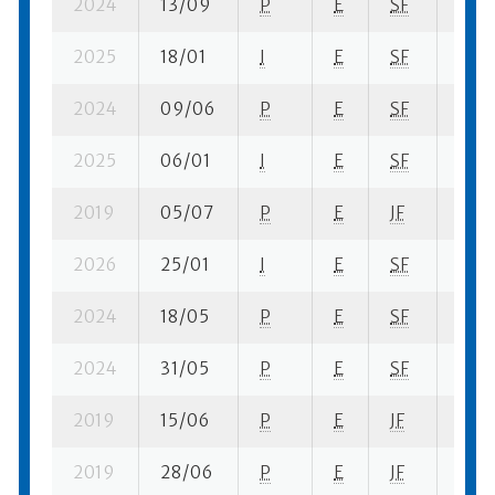
2024
13/09
P
E
SF
2 su-
2025
18/01
I
E
SF
4 se-
2024
09/06
P
E
SF
2 se-
2025
06/01
I
E
SF
1 se-
2019
05/07
P
E
JF
2 se-
2026
25/01
I
E
SF
4 se-
2024
18/05
P
E
SF
3 se-
2024
31/05
P
E
SF
6 se-
2019
15/06
P
E
JF
3 se
2019
28/06
P
E
JF
4 se-