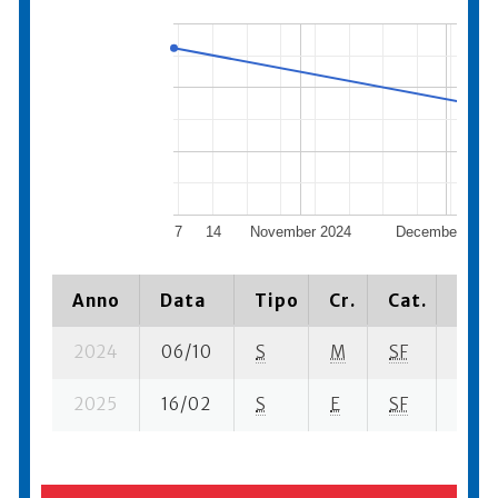
7
14
November 2024
December 2024
Anno
Data
Tipo
Cr.
Cat.
Piaz
2024
06/10
S
M
SF
73 su
2025
16/02
S
E
SF
247 s