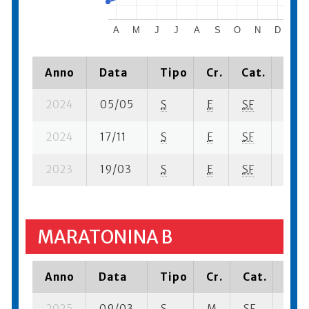
A
M
J
J
A
S
O
N
D
2024
Anno
Data
Tipo
Cr.
Cat.
Piaz
2024
05/05
S
E
SF
629 s
2024
17/11
S
E
SF
1426 
2023
19/03
S
E
SF
2598
MARATONINA B
Anno
Data
Tipo
Cr.
Cat.
Piaz
2025
09/03
S
M
SF
39 s