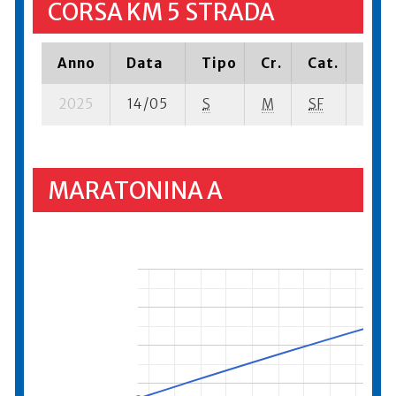
CORSA KM 5 STRADA
Anno
Data
Tipo
Cr.
Cat.
Piaz
2025
14/05
S
M
SF
210 s
MARATONINA A