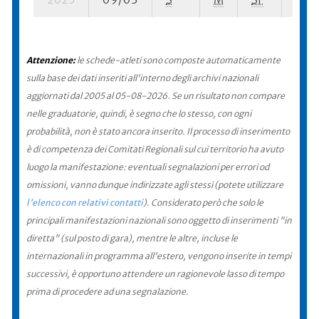
Attenzione:
le schede-atleti sono composte automaticamente
sulla base dei dati inseriti all'interno degli archivi nazionali
aggiornati dal 2005 al 05-08-2026. Se un risultato non compare
nelle graduatorie, quindi, è segno che lo stesso, con ogni
probabilità, non è stato ancora inserito. Il processo di inserimento
è di competenza dei Comitati Regionali sul cui territorio ha avuto
luogo la manifestazione: eventuali segnalazioni per errori od
omissioni, vanno dunque indirizzate agli stessi (potete utilizzare
l'elenco con relativi contatti
). Considerato però che solo le
principali manifestazioni nazionali sono oggetto di inserimenti "in
diretta" (sul posto di gara), mentre le altre, incluse le
internazionali in programma all'estero, vengono inserite in tempi
successivi, è opportuno attendere un ragionevole lasso di tempo
prima di procedere ad una segnalazione.