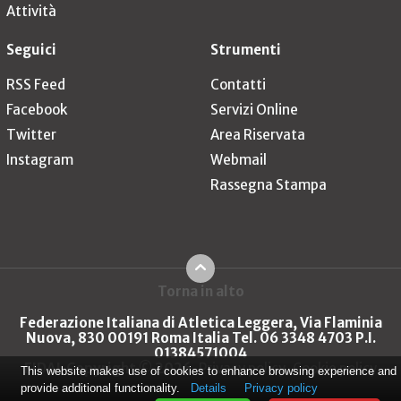
Attività
Seguici
Strumenti
RSS Feed
Contatti
Facebook
Servizi Online
Twitter
Area Riservata
Instagram
Webmail
Rassegna Stampa
Torna in alto
Federazione Italiana di Atletica Leggera, Via Flaminia
Nuova, 830 00191 Roma Italia Tel. 06 3348 4703 P.I.
01384571004
FIDAL Copyright © 2026
Privacy policy
Cookie policy
This website makes use of cookies to enhance browsing experience and
provide additional functionality.
Details
Privacy policy