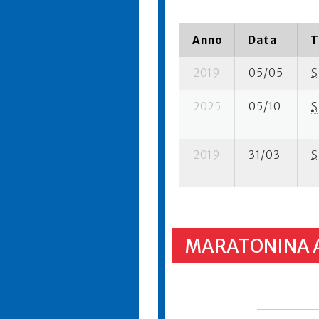
Anno
Data
T
2019
05/05
S
2025
05/10
S
2019
31/03
S
MARATONINA 