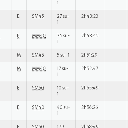
1
S
E
SM45
27 su-
2h48:23
1
S
E
MM40
74 su-
2h48:45
1
S
M
SM45
5 su- 1
2h51:29
S
M
MM40
17 su-
2h52:47
1
S
E
SM50
10 su-
2h55:49
1
S
E
SM40
40 su-
2h56:26
1
S
E
SM50
179
2h58:49