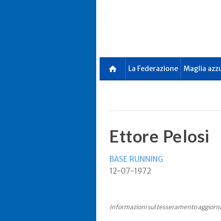
Skip
to
main
content
La Federazione
Maglia azz
Ettore Pelosi
BASE RUNNING
12-07-1972
Informazioni sul tesseramento aggiorn