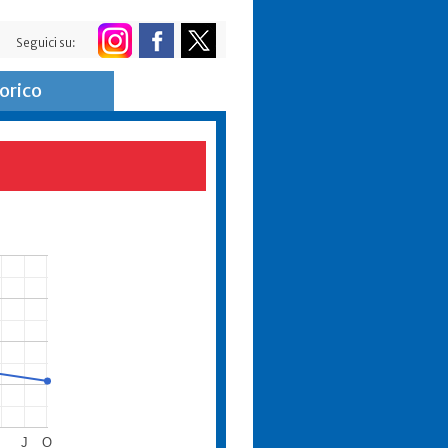
Seguici su:
orico
J
O