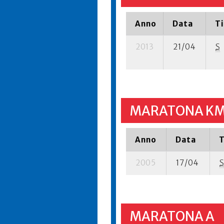
Anno
Data
T
2013
21/04
S
MARATONA KM 
Anno
Data
T
2005
17/04
S
MARATONA A