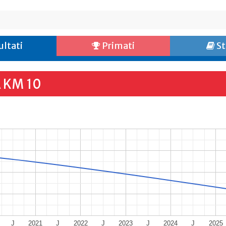
ultati
Primati
St
 KM 10
J
2021
J
2022
J
2023
J
2024
J
2025