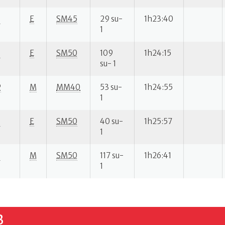
S
E
SM45
29 su-
1h23:40
1
S
E
SM50
109
1h24:15
su- 1
P
M
MM40
53 su-
1h24:55
1
S
E
SM50
40 su-
1h25:57
1
S
M
SM50
117 su-
1h26:41
1
B