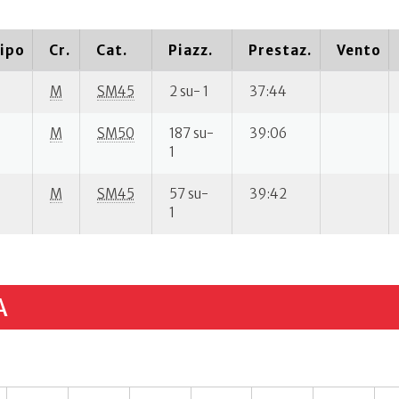
ipo
Cr.
Cat.
Piazz.
Prestaz.
Vento
M
SM45
2 su- 1
37:44
M
SM50
187 su-
39:06
1
M
SM45
57 su-
39:42
1
A