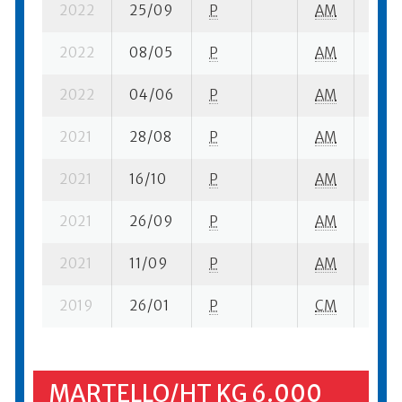
2022
25/09
P
AM
1 su-
2022
08/05
P
AM
1 su-
2022
04/06
P
AM
1 su-
2021
28/08
P
AM
1 su-
2021
16/10
P
AM
1 su-
2021
26/09
P
AM
1 su-
2021
11/09
P
AM
1 su-
2019
26/01
P
CM
1 su-
MARTELLO/HT KG 6.000