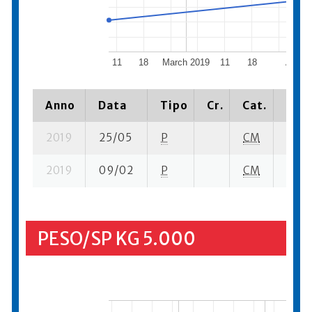
11
18
March 2019
11
18
April 
Anno
Data
Tipo
Cr.
Cat.
Piaz
2019
25/05
P
CM
5 su-
2019
09/02
P
CM
3 su-
PESO/SP KG 5.000