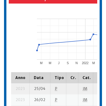
M
M
J
S
N
2022
M
M
Anno
Data
Tipo
Cr.
Cat.
Piaz
2023
25/04
P
JM
1 su-
2023
26/02
P
JM
4 su-