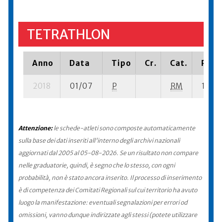
TETRATHLON
Anno
Data
Tipo
Cr.
Cat.
Piazz
2018
01/07
P
RM
10 se-
Attenzione:
le schede-atleti sono composte automaticamente
sulla base dei dati inseriti all'interno degli archivi nazionali
aggiornati dal 2005 al 05-08-2026. Se un risultato non compare
nelle graduatorie, quindi, è segno che lo stesso, con ogni
probabilità, non è stato ancora inserito. Il processo di inserimento
è di competenza dei Comitati Regionali sul cui territorio ha avuto
luogo la manifestazione: eventuali segnalazioni per errori od
omissioni, vanno dunque indirizzate agli stessi (potete utilizzare