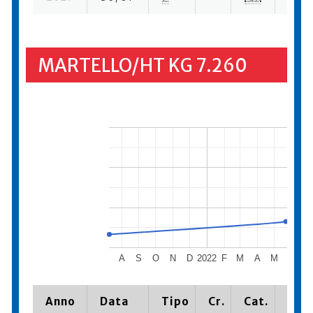
MARTELLO/HT KG 7.260
A
S
O
N
D
2022
F
M
A
M
J
J
Anno
Data
Tipo
Cr.
Cat.
Piaz