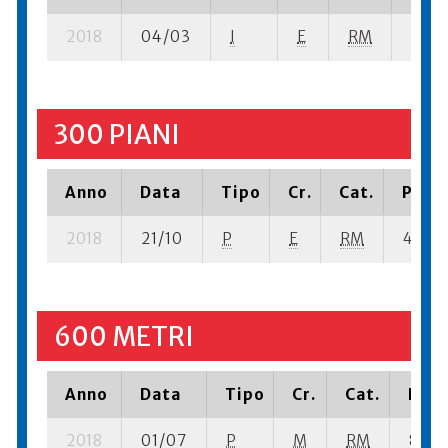
2018
04/03
I
E
RM
5 ba-
300 PIANI
Anno
Data
Tipo
Cr.
Cat.
Piazz
2018
21/10
P
E
RM
4 se- 
600 METRI
Anno
Data
Tipo
Cr.
Cat.
Piaz
2018
01/07
P
M
RM
8 se-