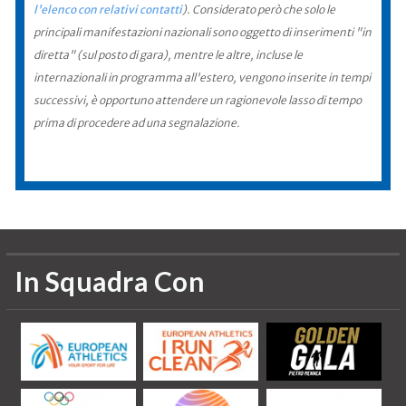
l'elenco con relativi contatti
). Considerato però che solo le
principali manifestazioni nazionali sono oggetto di inserimenti "in
diretta" (sul posto di gara), mentre le altre, incluse le
internazionali in programma all'estero, vengono inserite in tempi
successivi, è opportuno attendere un ragionevole lasso di tempo
prima di procedere ad una segnalazione.
In Squadra Con