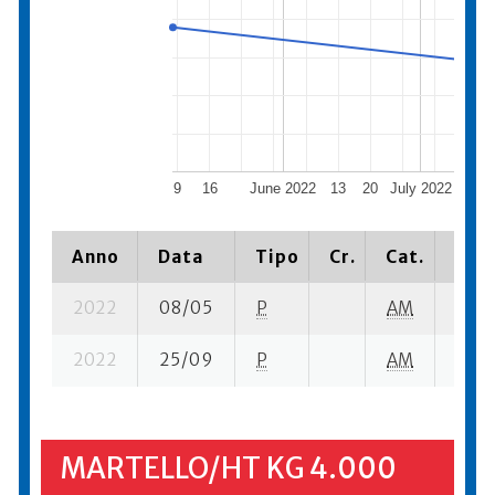
9
16
June 2022
13
20
July 2022
11
Anno
Data
Tipo
Cr.
Cat.
Piaz
2022
08/05
P
AM
2 su-
2022
25/09
P
AM
5 su-
MARTELLO/HT KG 4.000