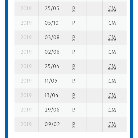
2019
25/05
P
CM
1 su-
2019
05/10
P
CM
8 su-
2019
03/08
P
CM
1 su-
2019
02/06
P
CM
4 su-
2019
25/04
P
CM
1 su-
2019
11/05
P
CM
1 su-
2019
13/04
P
CM
1 su-
2019
29/06
P
CM
1 su-
2019
09/02
P
CM
1 su-