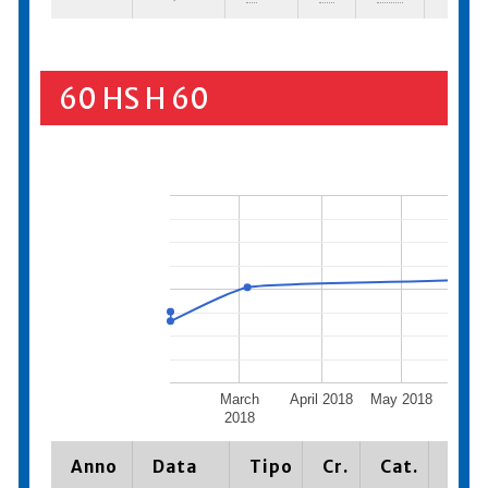
60 HS H 60
March
April 2018
May 2018
June 
2018
Anno
Data
Tipo
Cr.
Cat.
Piaz