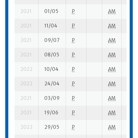
2021
01/05
P
AM
1 su-
2021
11/04
P
AM
1 su-
2021
09/07
P
AM
4 se
2021
08/05
P
AM
1 su-
2022
10/04
P
AM
1 su-
2022
24/04
P
AM
1 su-
2021
03/09
P
AM
1 su-
2021
19/06
P
AM
1 su-
2022
29/05
P
AM
4 su-