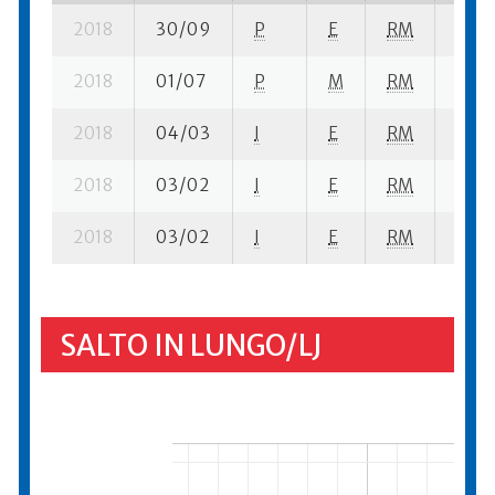
2018
30/09
P
E
RM
1 se-
2018
01/07
P
M
RM
1 se-
2018
04/03
I
E
RM
6 ba
2018
03/02
I
E
RM
4 ba
2018
03/02
I
E
RM
7 fi-
SALTO IN LUNGO/LJ