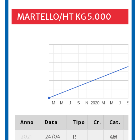
MARTELLO/HT KG 5.000
M
M
J
S
N
2020
M
M
J
S
N
Anno
Data
Tipo
Cr.
Cat.
Piaz
2021
24/04
P
AM
1 su-