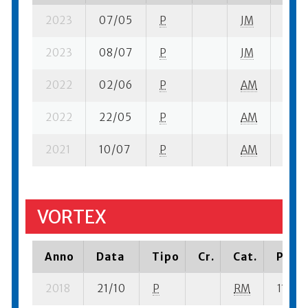
2023
07/05
P
JM
3 su-
2023
08/07
P
JM
16 su
2022
02/06
P
AM
4 su-
2022
22/05
P
AM
3 su-
2021
10/07
P
AM
5 su-
VORTEX
Anno
Data
Tipo
Cr.
Cat.
Piazz
2018
21/10
P
RM
11 su- 