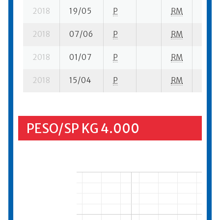
2018
19/05
P
RM
1 su- 
2018
07/06
P
RM
3 su-
2018
01/07
P
RM
3 su-
2018
15/04
P
RM
1 su- 
PESO/SP KG 4.000