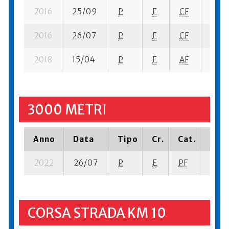
2016
25/09
P
E
CF
7 su-
2016
26/07
P
E
CF
17 se
2018
15/04
P
E
AF
14 su
3000 METRI
Anno
Data
Tipo
Cr.
Cat.
Piaz
2022
26/07
P
E
PF
14 se
CORSA STRADA KM 10