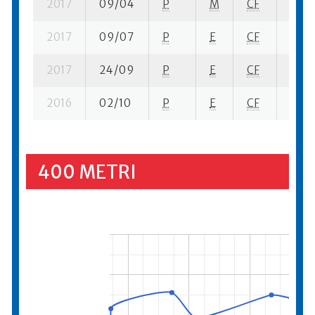
2017
09/04
P
M
CF
1 se-
2017
09/07
P
E
CF
4 se-
2017
24/09
P
E
CF
4 se-
2016
02/10
P
E
CF
3 se-
400 METRI