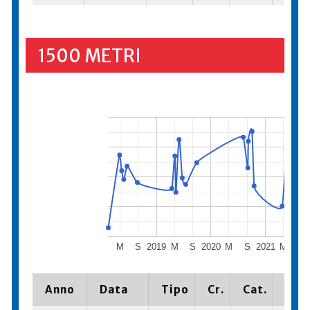
1500 METRI
M
S
2019
M
S
2020
M
S
2021
M
S
Anno
Data
Tipo
Cr.
Cat.
Piaz