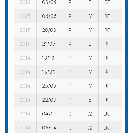
2016
03/09
P
E
CF
14 se
2015
06/06
P
M
RF
2 se-
2015
28/03
P
M
RF
2 se-
2015
21/07
P
E
RF
12 su
2014
18/10
P
M
RF
2 su-
2014
13/09
P
M
RF
5 su-
2014
25/05
P
M
RF
5 se-
2014
22/07
P
E
RF
16 se
2014
04/05
P
M
RF
5 su-
2014
06/04
P
M
RF
4 se-