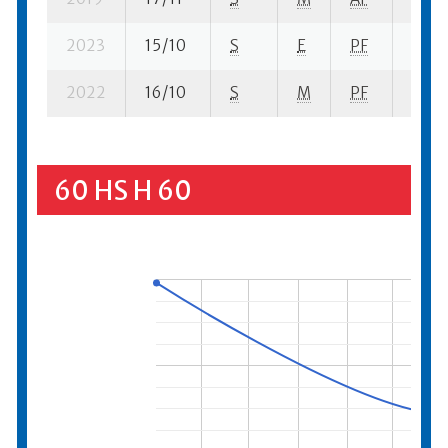
2023
15/10
S
E
PF
147 s
2022
16/10
S
M
PF
199 s
60 HS H 60