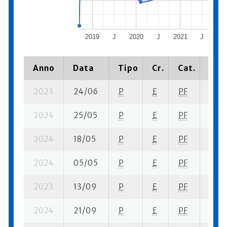
2019
J
2020
J
2021
J
20
Anno
Data
Tipo
Cr.
Cat.
Piaz
2023
24/06
P
E
PF
1 se-
2024
25/05
P
E
PF
6 se
2024
18/05
P
E
PF
3 se
2024
05/05
P
E
PF
3 se-
2023
13/09
P
E
PF
4 se-
2024
21/09
P
E
PF
3 se-