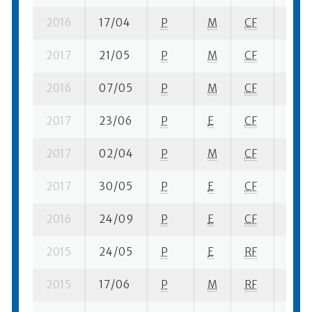
2016
17/04
P
M
CF
3 su-
2017
21/05
P
M
CF
1 se-
2016
07/05
P
M
CF
4 su-
2017
23/06
P
E
CF
13 se
2017
02/04
P
M
CF
2 su-
2017
30/05
P
E
CF
12 se
2016
24/09
P
E
CF
9 se-
2015
24/05
P
E
RF
10 se
2015
17/06
P
M
RF
2 se-