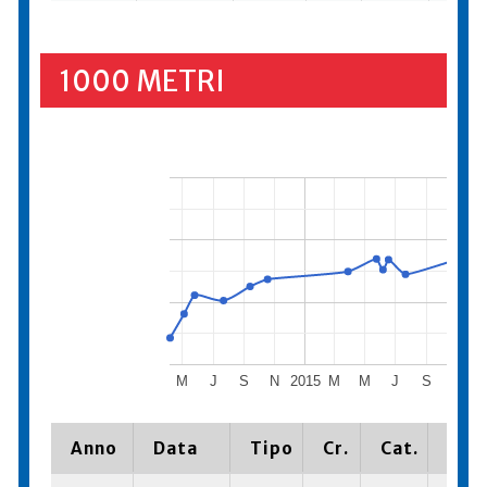
1000 METRI
M
J
S
N
2015
M
M
J
S
N
2
Anno
Data
Tipo
Cr.
Cat.
Piaz