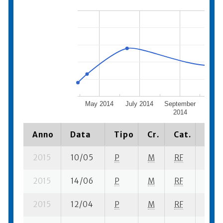
May 2014
July 2014
September
Nove
2014
20
Anno
Data
Tipo
Cr.
Cat.
Piaz
2015
10/05
P
M
RF
2 se-
2015
14/06
P
M
RF
1 se- 
2015
12/04
P
M
RF
1 se- 