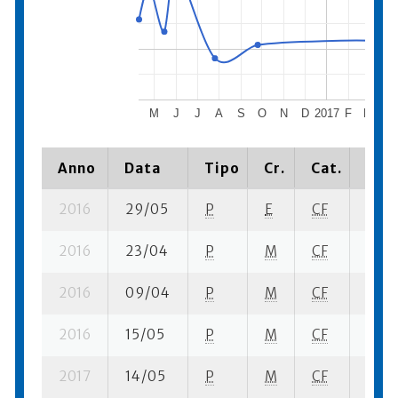
M
J
J
A
S
O
N
D
2017
F
M
A
Anno
Data
Tipo
Cr.
Cat.
Piaz
2016
29/05
P
E
CF
9 se-
2016
23/04
P
M
CF
2 su-
2016
09/04
P
M
CF
1 su-
2016
15/05
P
M
CF
1 su-
2017
14/05
P
M
CF
1 su-