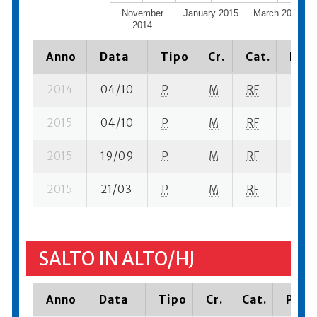
November
January 2015
March 2015
2014
Anno
Data
Tipo
Cr.
Cat.
Piaz
2014
04/10
P
M
RF
3 se-
2015
04/10
P
M
RF
2 se-
2015
19/09
P
M
RF
2 se-
2015
21/03
P
M
RF
3 se-
SALTO IN ALTO/HJ
Anno
Data
Tipo
Cr.
Cat.
Piazz