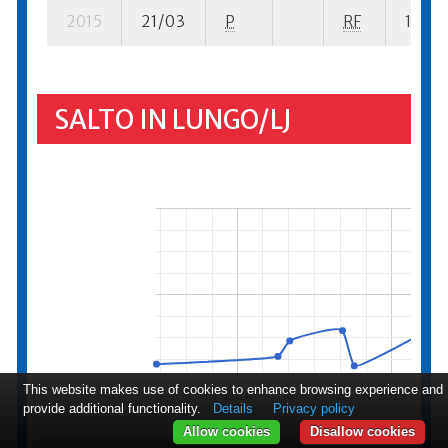
2015
21/03
P
RF
18 su-
SALTO IN LUNGO/LJ
This website makes use of cookies to enhance browsing experience and
J
S
N
2014
M
J
S
N
2015
M
provide additional functionality.
Details
Privacy policy
Allow cookies
Disallow cookies