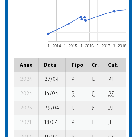
J
2014
J
2015
J
2016
J
2017
J
2018
J
2
Anno
Data
Tipo
Cr.
Cat.
Pia
2024
27/04
P
E
PF
4 se
2024
14/04
P
E
PF
5 se
2023
29/04
P
E
PF
2 se
2021
18/04
P
E
JF
5 se
2017
11/07
P
E
CF
3 se