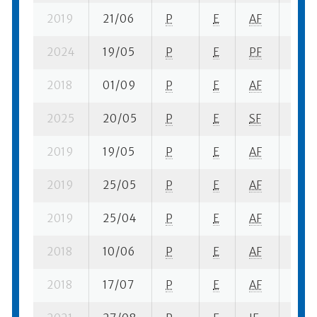
2019
21/06
P
E
AF
7 ba
2024
19/05
P
E
PF
7 se
2018
01/09
P
E
AF
1 se-
2025
20/05
P
E
SF
8 se
2019
19/05
P
E
AF
2 se
2019
25/05
P
E
AF
9 se
2019
25/04
P
E
AF
3 se
2018
10/06
P
E
AF
7 su-
2018
17/07
P
E
AF
9 se