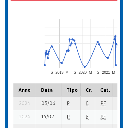
S
2019
M
S
2020
M
S
2021
M
S
2
Anno
Data
Tipo
Cr.
Cat.
Piaz
2024
05/06
P
E
PF
4 se-
2024
16/07
P
E
PF
6 se-