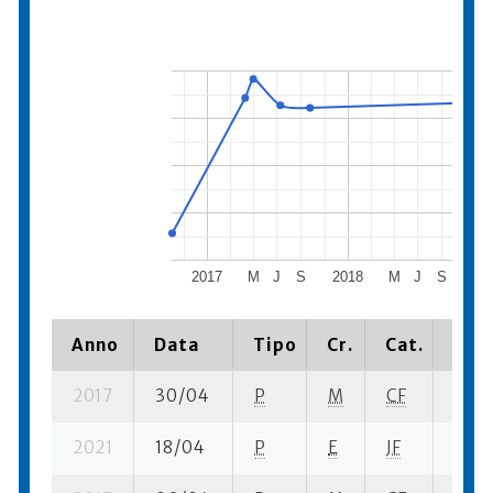
2017
M
J
S
2018
M
J
S
20
Anno
Data
Tipo
Cr.
Cat.
Piaz
2017
30/04
P
M
CF
2 se-
2021
18/04
P
E
JF
5 se-