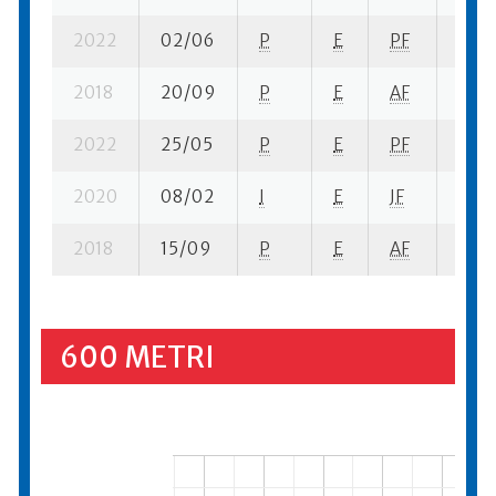
2022
02/06
P
E
PF
3 se
2018
20/09
P
E
AF
2 se
2022
25/05
P
E
PF
1 se-
2020
08/02
I
E
JF
1 se-
2018
15/09
P
E
AF
1 se-
600 METRI