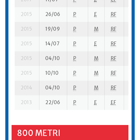
2015
26/06
P
E
RF
9 se
2015
19/09
P
M
RF
1 se
2015
14/07
P
E
RF
5 se
2015
04/10
P
M
RF
1 se-
2015
10/10
P
M
RF
1 su-
2014
04/10
P
M
RF
2 se
2013
22/06
P
E
EF
7 se
800 METRI