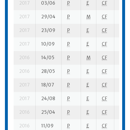
2017
03/06
P
E
CF
6 se-
2017
29/04
P
M
CF
2 su-
2017
23/09
P
E
CF
8 se-
2017
10/09
P
E
CF
5 su-
2016
14/05
P
M
CF
2 su-
2016
28/05
P
E
CF
4 se-
2017
18/07
P
E
CF
15 se
2017
24/08
P
E
CF
6 su-
2016
25/04
P
E
CF
8 se-
2016
11/09
P
E
CF
12 se