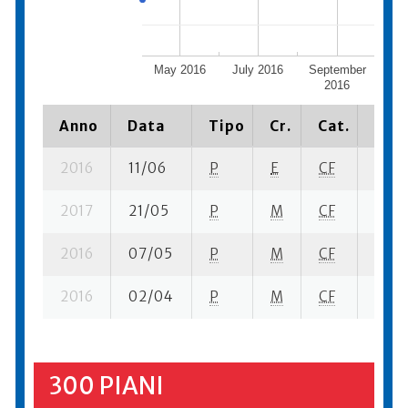
May 2016
July 2016
September
No
2016
Anno
Data
Tipo
Cr.
Cat.
Piaz
2016
11/06
P
E
CF
2 se-
2017
21/05
P
M
CF
2 se-
2016
07/05
P
M
CF
2 se-
2016
02/04
P
M
CF
2 se-
300 PIANI