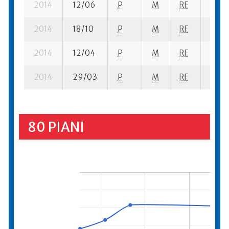
2014
12/06
P
M
RF
3 se-
2014
18/10
P
M
RF
5 se-
2014
12/04
P
M
RF
1 se-
2014
29/03
P
M
RF
2 se-
80 PIANI