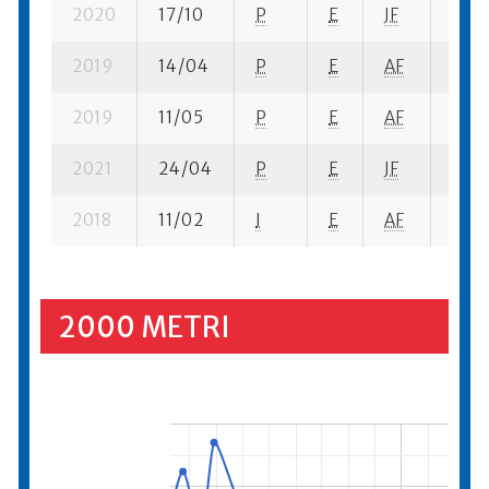
2020
17/10
P
E
JF
12 se
2019
14/04
P
E
AF
7 se-
2019
11/05
P
E
AF
12 se
2021
24/04
P
E
JF
13 se
2018
11/02
I
E
AF
7 su-
2000 METRI