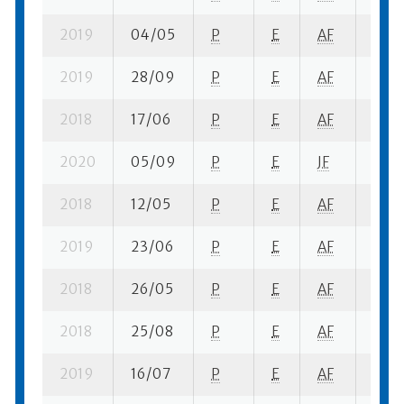
2019
04/05
P
E
AF
5 se-
2019
28/09
P
E
AF
5 su-
2018
17/06
P
E
AF
10 se
2020
05/09
P
E
JF
8 su-
2018
12/05
P
E
AF
6 se-
2019
23/06
P
E
AF
13 se
2018
26/05
P
E
AF
3 se
2018
25/08
P
E
AF
4 se
2019
16/07
P
E
AF
19 s