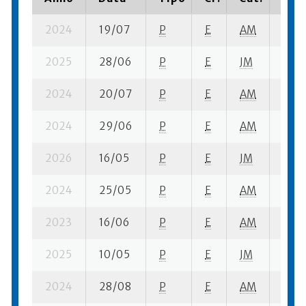
2024
19/07
P
E
AM
3 sf-
2025
28/06
P
E
JM
3 se
2024
20/07
P
E
AM
7 fi- 
2024
29/06
P
E
AM
2 se
2026
16/05
P
E
JM
2 se-
2024
25/05
P
E
AM
2 se-
2023
16/06
P
E
AM
1 se-
2025
10/05
P
E
JM
1 se-
2024
28/08
P
E
AM
8 ba