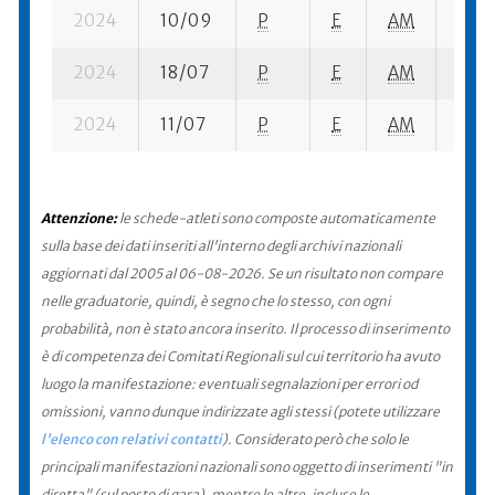
2024
10/09
P
E
AM
6 se
2024
18/07
P
E
AM
2 ba-
2024
11/07
P
E
AM
1 su-
Attenzione:
le schede-atleti sono composte automaticamente
sulla base dei dati inseriti all'interno degli archivi nazionali
aggiornati dal 2005 al 06-08-2026. Se un risultato non compare
nelle graduatorie, quindi, è segno che lo stesso, con ogni
probabilità, non è stato ancora inserito. Il processo di inserimento
è di competenza dei Comitati Regionali sul cui territorio ha avuto
luogo la manifestazione: eventuali segnalazioni per errori od
omissioni, vanno dunque indirizzate agli stessi (potete utilizzare
l'elenco con relativi contatti
). Considerato però che solo le
principali manifestazioni nazionali sono oggetto di inserimenti "in
diretta" (sul posto di gara), mentre le altre, incluse le