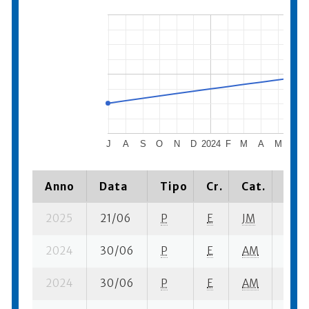
J
A
S
O
N
D
2024
F
M
A
M
J
Anno
Data
Tipo
Cr.
Cat.
Piaz
2025
21/06
P
E
JM
1 se-
2024
30/06
P
E
AM
1 ba-
2024
30/06
P
E
AM
7 fi- 