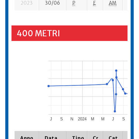
2023
30/06
P
E
AM
1 ba-
400 METRI
J
S
N
2024
M
M
J
S
N
Anno
Data
Tipo
Cr.
Cat.
Piaz