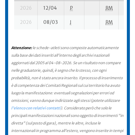
2026
12/04
P
RM
15 su
2026
08/03
I
RM
28 se
Attenzione:
le schede-atleti sono composte automaticamente
sulla base dei dati inseriti all'interno degli archivi nazionali
aggiornati dal 2005 al 04-08-2026. Se un risultato non compare
nelle graduatorie, quindi, è segno che lo stesso, con ogni
probabilità, non è stato ancora inserito. Il processo di inserimento
è di competenza dei Comitati Regionali sul cui territorio ha avuto
luogo la manifestazione: eventuali segnalazioni per errori od
omissioni, vanno dunque indirizzate agli stessi (potete utilizzare
l'elenco con relativi contatti
). Considerato però che solo le
principali manifestazioni nazionali sono oggetto di inserimenti "in
diretta" (sul posto di gara), mentre le altre, incluse le
internazionali in programma all'estero, vengono inserite in tempi