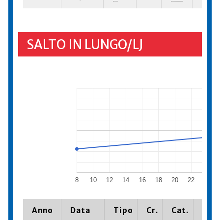
SALTO IN LUNGO/LJ
8
10
12
14
16
18
20
22
24
Anno
Data
Tipo
Cr.
Cat.
Piaz