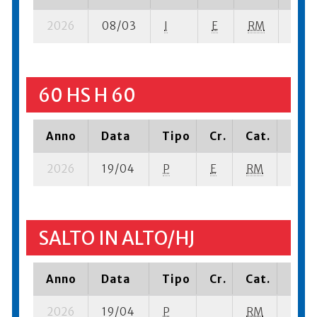
2026
08/03
I
E
RM
6 ba
60 HS H 60
Anno
Data
Tipo
Cr.
Cat.
Piaz
2026
19/04
P
E
RM
6 se-
SALTO IN ALTO/HJ
Anno
Data
Tipo
Cr.
Cat.
Piaz
2026
19/04
P
RM
8 su-