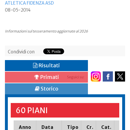
ATLETICA FIDENZA ASD
08-05-2014
Informazioni sul tesseramento aggiornate al 2026
Condividi con
Risultati
Primati
Seguici su:
Storico
60 PIANI
Anno
Data
Tipo
Cr.
Cat.
Piaz