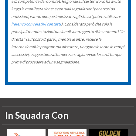
è di competenza dei Comitati Regionali sul cui territorio ha avuto
luogo la manifestazione: eventuali segnalazioni per errori od
omissioni, vanno dunque indirizzate agli stessi (potete utilizzare
l'elenco con relativi contatti
). Considerato però che solo le
principali manifestazioni nazionali sono oggetto di inserimenti "in
diretta" (sul posto di gara), mentre le altre, incluse le
internazionali in programma all'estero, vengono inserite in tempi
successivi, è opportuno attendere un ragionevole lasso di tempo
prima di procedere ad una segnalazione.
In Squadra Con