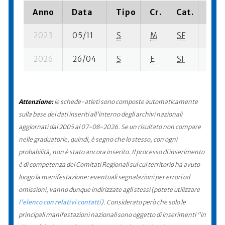
Anno
Data
Tipo
Cr.
Cat.
Piaz
2023
05/11
S
M
SF
11 su
2026
26/04
S
E
SF
287 
Attenzione:
le schede-atleti sono composte automaticamente
sulla base dei dati inseriti all'interno degli archivi nazionali
aggiornati dal 2005 al 07-08-2026. Se un risultato non compare
nelle graduatorie, quindi, è segno che lo stesso, con ogni
probabilità, non è stato ancora inserito. Il processo di inserimento
è di competenza dei Comitati Regionali sul cui territorio ha avuto
luogo la manifestazione: eventuali segnalazioni per errori od
omissioni, vanno dunque indirizzate agli stessi (potete utilizzare
l'elenco con relativi contatti
). Considerato però che solo le
principali manifestazioni nazionali sono oggetto di inserimenti "in