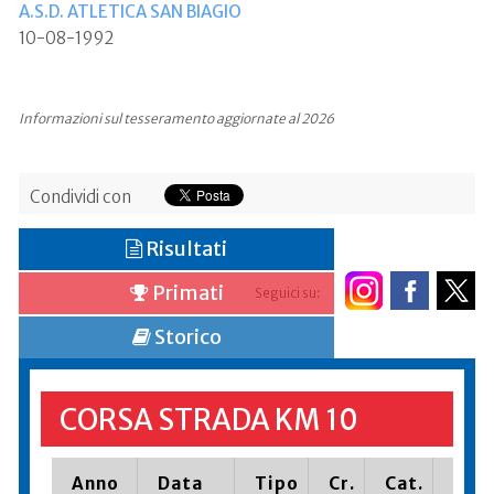
A.S.D. ATLETICA SAN BIAGIO
10-08-1992
Informazioni sul tesseramento aggiornate al 2026
Condividi con
Risultati
Primati
Seguici su:
Storico
CORSA STRADA KM 10
Anno
Data
Tipo
Cr.
Cat.
Piaz