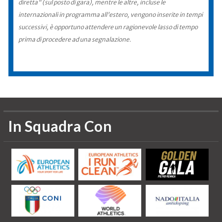
diretta" (sul posto di gara), mentre le altre, incluse le
internazionali in programma all'estero, vengono inserite in tempi
successivi, è opportuno attendere un ragionevole lasso di tempo
prima di procedere ad una segnalazione.
In Squadra Con