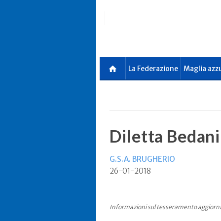
Skip
to
main
content
La Federazione
Maglia azz
Diletta Bedani
G.S.A. BRUGHERIO
26-01-2018
Informazioni sul tesseramento aggiorn