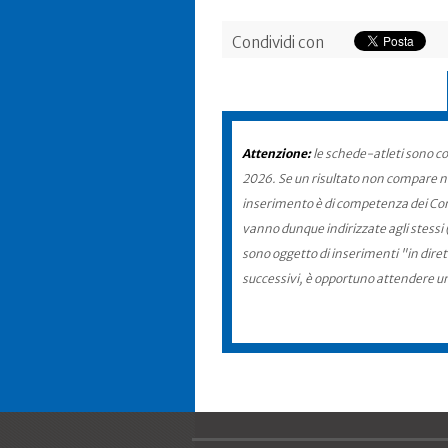
Condividi con
Attenzione:
le schede-atleti sono co
2026. Se un risultato non compare nel
inserimento è di competenza dei Comit
vanno dunque indirizzate agli stessi 
sono oggetto di inserimenti "in diret
successivi, è opportuno attendere u