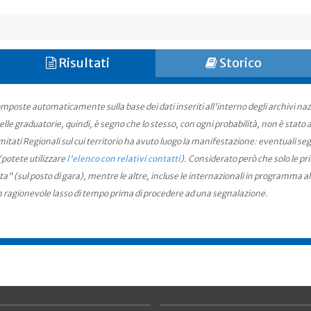
Risultati
Storico
mposte automaticamente sulla base dei dati inseriti all'interno degli archivi na
le graduatorie, quindi, è segno che lo stesso, con ogni probabilità, non è stato an
ati Regionali sul cui territorio ha avuto luogo la manifestazione: eventuali seg
(potete utilizzare
l'elenco con relativi contatti
). Considerato però che solo le pr
ta" (sul posto di gara), mentre le altre, incluse le internazionali in programma a
n ragionevole lasso di tempo prima di procedere ad una segnalazione.