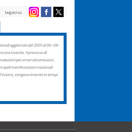
Seguici su:
zionali aggiornati dal 2005 al 06-08-
cora inserito. Il processo di
nalazioni per errori od omissioni,
incipali manifestazioni nazionali
ll'estero, vengono inserite in tempi