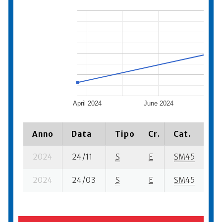
April 2024
June 2024
Au
Anno
Data
Tipo
Cr.
Cat.
Pi
2024
24/11
S
E
SM45
62
2024
24/03
S
E
SM45
10