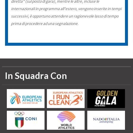
diretta" (sul posto di gara), mentre le altre, incluse le
internazionali in programma all'estero, vengono inserite in tempi
successivi, è opportuno attendere un ragionevole lasso di tempo
prima di procedere ad una segnalazione.
In Squadra Con