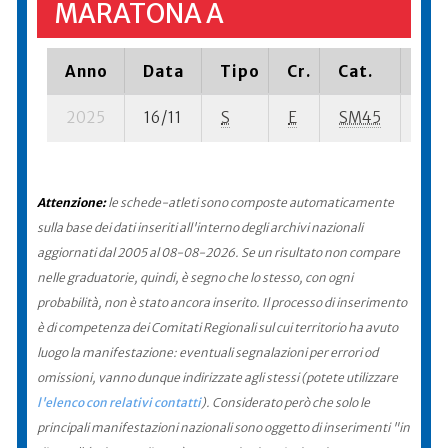
MARATONA A
Anno
Data
Tipo
Cr.
Cat.
Pia
2025
16/11
S
E
SM45
827 
Attenzione:
le schede-atleti sono composte automaticamente
sulla base dei dati inseriti all'interno degli archivi nazionali
aggiornati dal 2005 al 08-08-2026. Se un risultato non compare
nelle graduatorie, quindi, è segno che lo stesso, con ogni
probabilità, non è stato ancora inserito. Il processo di inserimento
è di competenza dei Comitati Regionali sul cui territorio ha avuto
luogo la manifestazione: eventuali segnalazioni per errori od
omissioni, vanno dunque indirizzate agli stessi (potete utilizzare
l'elenco con relativi contatti
). Considerato però che solo le
principali manifestazioni nazionali sono oggetto di inserimenti "in