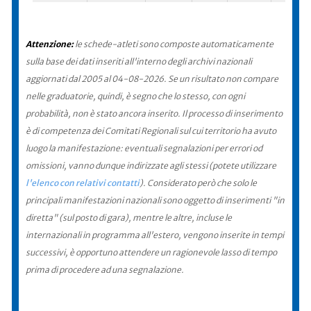
Attenzione:
le schede-atleti sono composte automaticamente
sulla base dei dati inseriti all'interno degli archivi nazionali
aggiornati dal 2005 al 04-08-2026. Se un risultato non compare
nelle graduatorie, quindi, è segno che lo stesso, con ogni
probabilità, non è stato ancora inserito. Il processo di inserimento
è di competenza dei Comitati Regionali sul cui territorio ha avuto
luogo la manifestazione: eventuali segnalazioni per errori od
omissioni, vanno dunque indirizzate agli stessi (potete utilizzare
l'elenco con relativi contatti
). Considerato però che solo le
principali manifestazioni nazionali sono oggetto di inserimenti "in
diretta" (sul posto di gara), mentre le altre, incluse le
internazionali in programma all'estero, vengono inserite in tempi
successivi, è opportuno attendere un ragionevole lasso di tempo
prima di procedere ad una segnalazione.