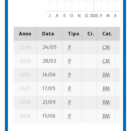
J
A
S
O
N
D
2025
F
M
A
M
Anno
Data
Tipo
Cr.
Cat.
Piaz
2026
24/05
P
CM
15 su
2026
28/03
P
CM
10 su
2025
14/06
P
RM
8 su-
2025
17/05
P
RM
12 su
2024
21/09
P
RM
8 su-
2024
15/06
P
RM
24 su