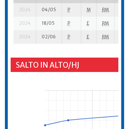
2024
04/05
P
M
RM
7 se
2024
18/05
P
E
RM
4 se
2024
02/06
P
E
RM
11 s
SALTO IN ALTO/HJ