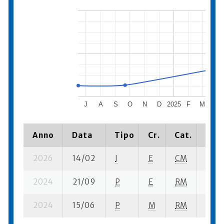
J
A
S
O
N
D
2025
F
M
A
Anno
Data
Tipo
Cr.
Cat.
Piaz
2026
14/02
I
E
CM
5 ba
2024
21/09
P
E
RM
4 se-
2024
15/06
P
M
RM
4 se-