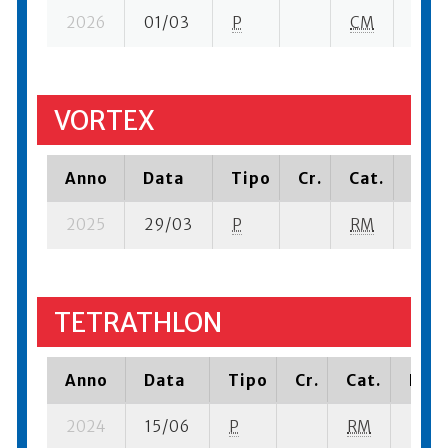
2026
01/03
P
CM
17 su
VORTEX
Anno
Data
Tipo
Cr.
Cat.
Piaz
2025
29/03
P
RM
20 su
TETRATHLON
Anno
Data
Tipo
Cr.
Cat.
Piaz
2024
15/06
P
RM
23 se