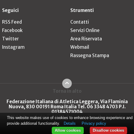
Seguici
Strumenti
RSS Feed
Contatti
Facebook
Servizi Online
Twitter
Area Riservata
Instagram
Webmail
Rassegna Stampa
Torna in alto
Federazione Italiana di Atletica Leggera, Via Flaminia
Nuova, 830 00191 Roma Italia Tel. 06 3348 4703 P.I.
01384571004
FIDAL Copyright © 2026
Privacy policy
Cookie policy
This website makes use of cookies to enhance browsing experience and
provide additional functionality.
Details
Privacy policy
Allow cookies
Disallow cookies