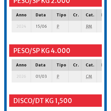
PESO/SP KG 2.000
Anno
Data
Tipo
Cr.
Cat.
Piaz
2024
15/06
P
RM
28 su
PESO/SP KG 4.000
Anno
Data
Tipo
Cr.
Cat.
Piaz
2026
01/03
P
CM
20 su
DISCO/DT KG 1,500