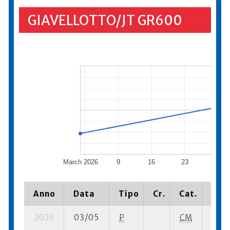
GIAVELLOTTO/JT GR600
March 2026
9
16
23
April
Anno
Data
Tipo
Cr.
Cat.
Piaz
2026
03/05
P
CM
7 su-