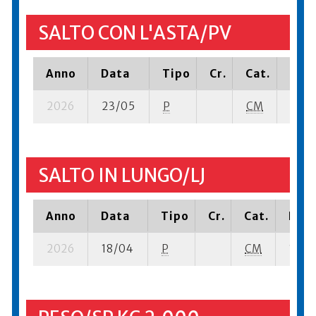
SALTO CON L'ASTA/PV
Anno
Data
Tipo
Cr.
Cat.
Piaz
2026
23/05
P
CM
17 su
SALTO IN LUNGO/LJ
Anno
Data
Tipo
Cr.
Cat.
Piaz
2026
18/04
P
CM
14 su