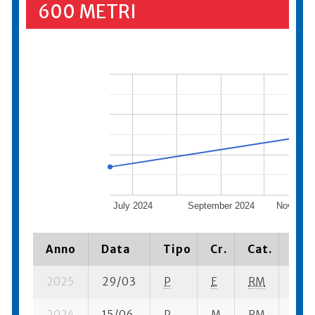
600 METRI
July 2024
September 2024
Novembe
Anno
Data
Tipo
Cr.
Cat.
Pia
2025
29/03
P
E
RM
10 s
2024
15/06
P
M
RM
8 se