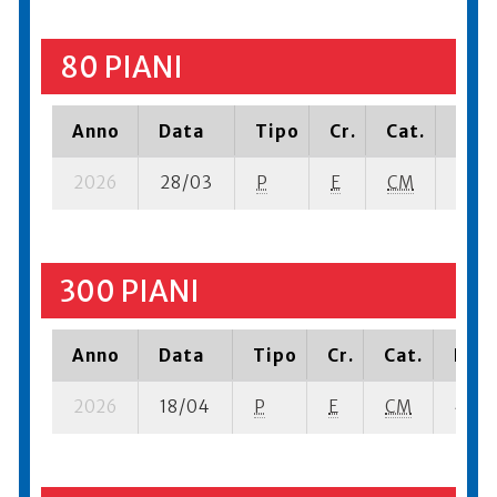
80 PIANI
Anno
Data
Tipo
Cr.
Cat.
Piaz
2026
28/03
P
E
CM
5 se-
300 PIANI
Anno
Data
Tipo
Cr.
Cat.
Piaz
2026
18/04
P
E
CM
4 se-