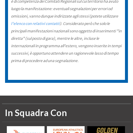
è di competenza dei Comitati Regionali sul cui territorio ha avuto
luogo la manifestazione: eventuali segnalazioni per errori od
omissioni, vanno dunque indirizzate agli stessi (potete utilizzare
l'elenco con relativi contatti
). Considerato però che solo le
principali manifestazioni nazionali sono oggetto di inserimenti "in
diretta" (sul posto di gara), mentre le altre, incluse le
internazionali in programma all'estero, vengono inserite in tempi
successivi, è opportuno attendere un ragionevole lasso di tempo
prima di procedere ad una segnalazione.
In Squadra Con