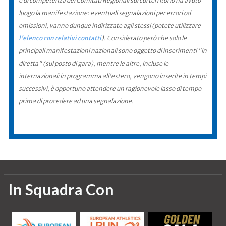
è di competenza dei Comitati Regionali sul cui territorio ha avuto
luogo la manifestazione: eventuali segnalazioni per errori od
omissioni, vanno dunque indirizzate agli stessi (potete utilizzare
l'elenco con relativi contatti
). Considerato però che solo le
principali manifestazioni nazionali sono oggetto di inserimenti "in
diretta" (sul posto di gara), mentre le altre, incluse le
internazionali in programma all'estero, vengono inserite in tempi
successivi, è opportuno attendere un ragionevole lasso di tempo
prima di procedere ad una segnalazione.
In Squadra Con