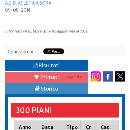
A.S.D. ATLETICA SORA
09-08-2016
Informazioni sul tesseramento aggiornate al 2026
Condividi con
Risultati
Primati
Seguici su:
Storico
300 PIANI
Anno
Data
Tipo
Cr.
Cat.
Pia