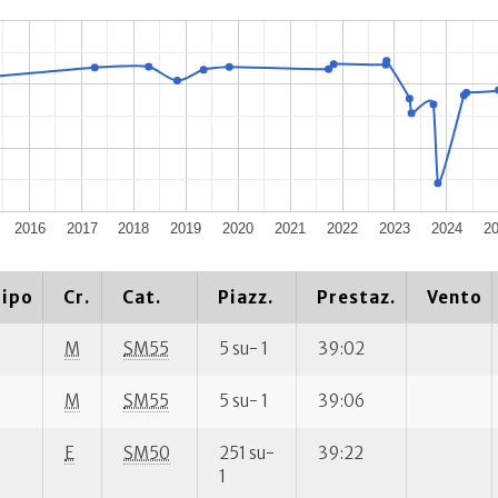
2016
2017
2018
2019
2020
2021
2022
2023
2024
2
ipo
Cr.
Cat.
Piazz.
Prestaz.
Vento
M
SM55
5 su- 1
39:02
M
SM55
5 su- 1
39:06
E
SM50
251 su-
39:22
1