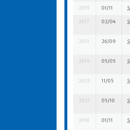
2019
01/11
S
2017
02/04
S
2021
26/09
S
2019
05/05
S
2025
11/05
S
2025
05/10
S
2018
01/11
S