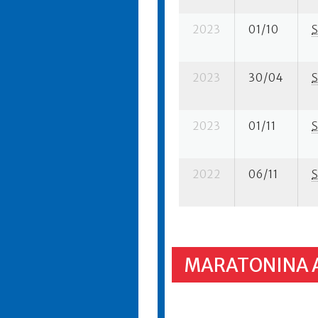
2023
01/10
S
2023
30/04
S
2023
01/11
S
2022
06/11
S
MARATONINA 