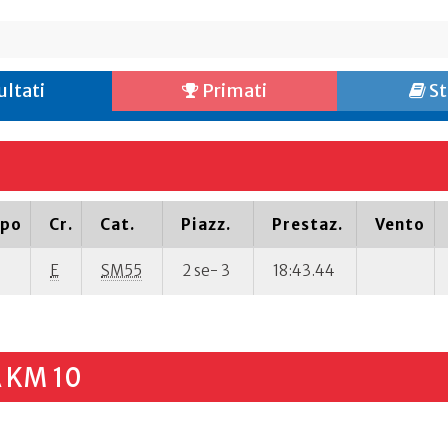
ultati
Primati
St
ipo
Cr.
Cat.
Piazz.
Prestaz.
Vento
E
SM55
2 se- 3
18:43.44
 KM 10