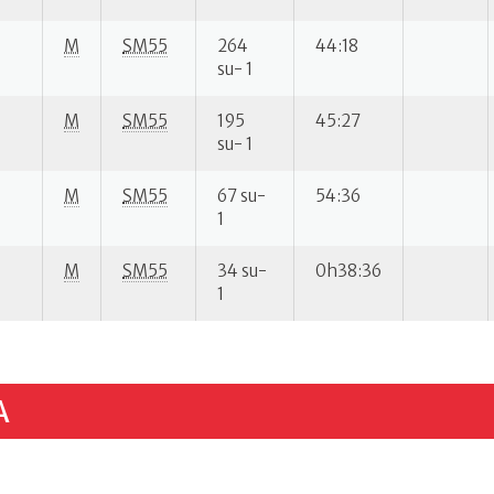
M
SM55
264
44:18
su- 1
M
SM55
195
45:27
su- 1
M
SM55
67 su-
54:36
1
M
SM55
34 su-
0h38:36
1
A