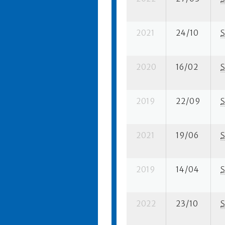
2021
24/10
S
2020
16/02
S
2019
22/09
S
2021
19/06
S
2019
14/04
S
2022
23/10
S