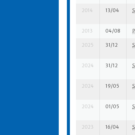
2014
13/04
S
2013
04/08
2025
31/12
S
2024
31/12
S
2024
19/05
S
2024
01/05
S
2023
16/04
S