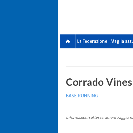
Skip
to
main
content
La Federazione
Maglia azz
Corrado Vines
BASE RUNNING
Informazioni sul tesseramento aggiorn