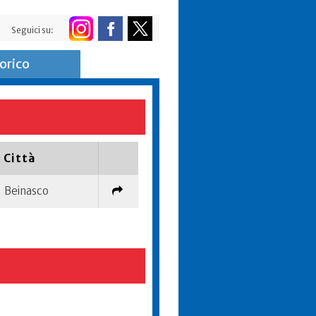
Seguici su:
orico
Città
Beinasco