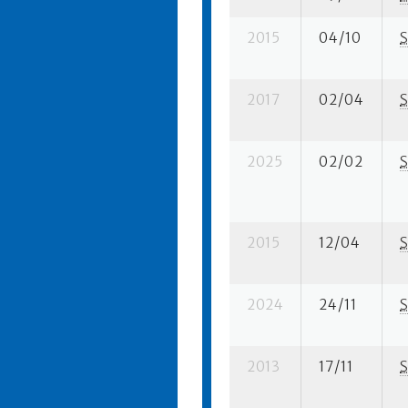
2015
04/10
S
2017
02/04
S
2025
02/02
S
2015
12/04
S
2024
24/11
S
2013
17/11
S