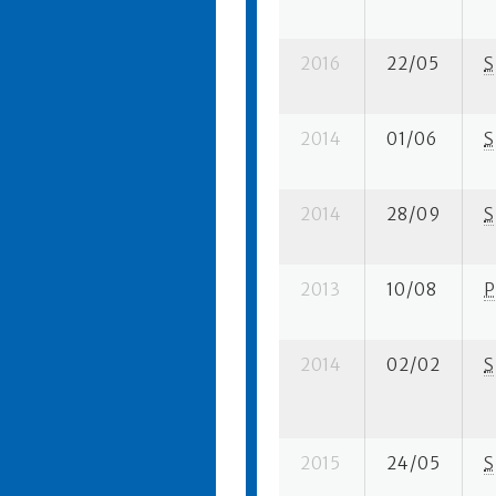
2016
22/05
S
2014
01/06
S
2014
28/09
S
2013
10/08
P
2014
02/02
S
2015
24/05
S