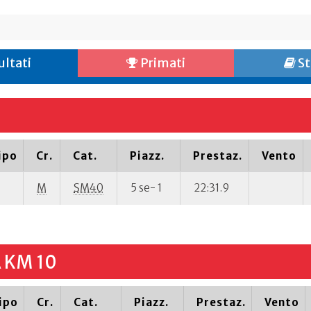
ultati
Primati
St
ipo
Cr.
Cat.
Piazz.
Prestaz.
Vento
M
SM40
5 se- 1
22:31.9
 KM 10
ipo
Cr.
Cat.
Piazz.
Prestaz.
Vento