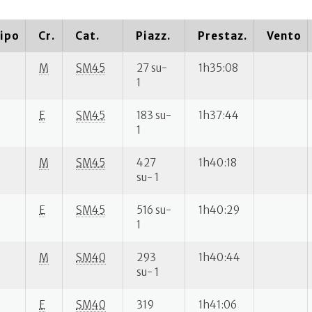
ipo
Cr.
Cat.
Piazz.
Prestaz.
Vento
M
SM45
27 su-
1h35:08
1
E
SM45
183 su-
1h37:44
1
M
SM45
427
1h40:18
su- 1
E
SM45
516 su-
1h40:29
1
M
SM40
293
1h40:44
su- 1
E
SM40
319
1h41:06