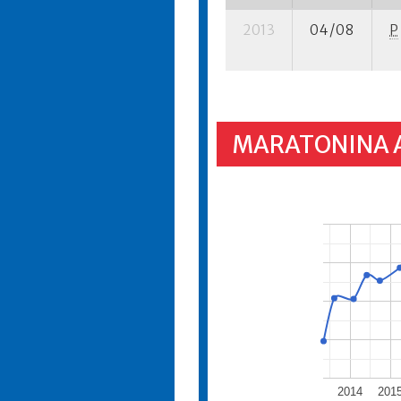
2013
04/08
P
MARATONINA 
2014
201