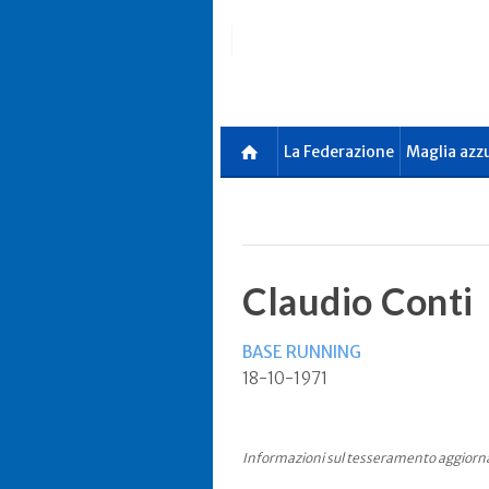
Skip
to
main
content
La Federazione
Maglia azz
Claudio Conti
BASE RUNNING
18-10-1971
Informazioni sul tesseramento aggiorn