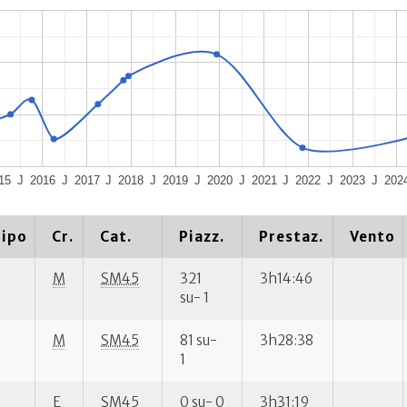
15
J
2016
J
2017
J
2018
J
2019
J
2020
J
2021
J
2022
J
2023
J
202
ipo
Cr.
Cat.
Piazz.
Prestaz.
Vento
M
SM45
321
3h14:46
su- 1
M
SM45
81 su-
3h28:38
1
E
SM45
0 su- 0
3h31:19