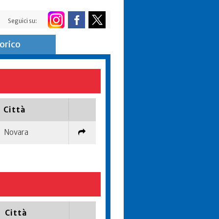
Seguici su:
orico
Città
Novara
Città