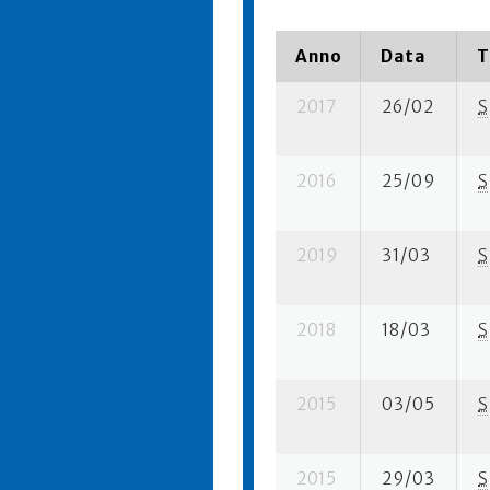
Anno
Data
T
2017
26/02
S
2016
25/09
S
2019
31/03
S
2018
18/03
S
2015
03/05
S
2015
29/03
S