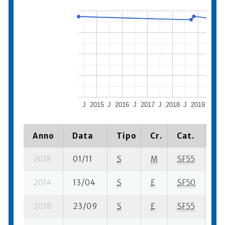
J
2015
J
2016
J
2017
J
2018
J
2019
J
20
Anno
Data
Tipo
Cr.
Cat.
Pi
2018
01/11
S
M
SF55
19 
2014
13/04
S
E
SF50
93
2018
23/09
S
E
SF55
35