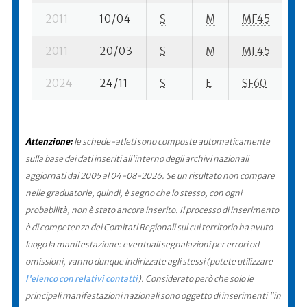
2011
10/04
S
M
MF45
22
2011
20/03
S
M
MF45
10
2024
24/11
S
E
SF60
52
Attenzione:
le schede-atleti sono composte automaticamente
sulla base dei dati inseriti all'interno degli archivi nazionali
aggiornati dal 2005 al 04-08-2026. Se un risultato non compare
nelle graduatorie, quindi, è segno che lo stesso, con ogni
probabilità, non è stato ancora inserito. Il processo di inserimento
è di competenza dei Comitati Regionali sul cui territorio ha avuto
luogo la manifestazione: eventuali segnalazioni per errori od
omissioni, vanno dunque indirizzate agli stessi (potete utilizzare
l'elenco con relativi contatti
). Considerato però che solo le
principali manifestazioni nazionali sono oggetto di inserimenti "in