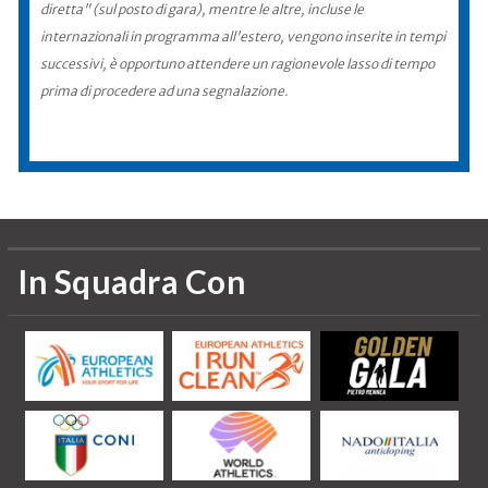
diretta" (sul posto di gara), mentre le altre, incluse le
internazionali in programma all'estero, vengono inserite in tempi
successivi, è opportuno attendere un ragionevole lasso di tempo
prima di procedere ad una segnalazione.
In Squadra Con