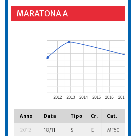
MARATONA A
2012
2013
2014
2015
2016
2017
20
Anno
Data
Tipo
Cr.
Cat.
P
2012
18/11
S
E
MF50
17