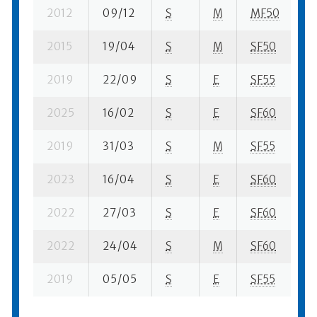
2012
09/12
S
M
MF50
8 
2015
19/04
S
M
SF50
12
2019
22/09
S
E
SF55
65
2025
16/02
S
E
SF60
19
2019
31/03
S
M
SF55
30
2023
16/04
S
E
SF60
12
2022
27/03
S
E
SF60
11
2022
24/04
S
M
SF60
83
2019
05/05
S
E
SF55
39