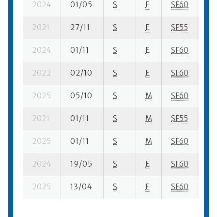
2024
01/05
S
E
SF60
37
2021
27/11
S
E
SF55
36
2024
01/11
S
E
SF60
80
2022
02/10
S
E
SF60
361
2025
05/10
S
M
SF60
86
2021
01/11
S
M
SF55
21 
2025
01/11
S
M
SF60
195
2024
19/05
S
E
SF60
30
2025
13/04
S
E
SF60
62