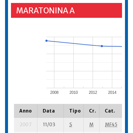
MARATONINA A
2008
2010
2012
2014
20
Anno
Data
Tipo
Cr.
Cat.
P
2007
11/03
S
M
MF45
76