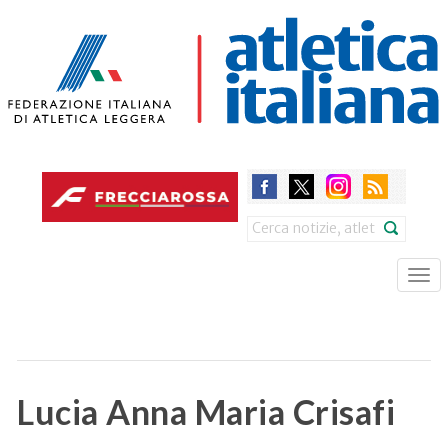
Skip
to
main
content
Search
Tog
nav
Lucia Anna Maria Crisafi