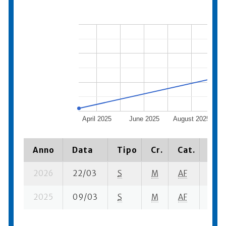
April 2025
June 2025
August 2025
Oc
Anno
Data
Tipo
Cr.
Cat.
Piaz
2026
22/03
S
M
AF
7 su-
2025
09/03
S
M
AF
5 su-