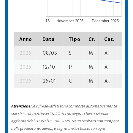
13
November 2025
December 2025
J
Anno
Data
Tipo
Cr.
Cat.
Piaz
2026
08/03
S
M
AF
6 su-
2025
12/10
P
M
AF
6 su-
2026
25/01
C
M
AF
9 su-
Attenzione:
le schede-atleti sono composte automaticamente
sulla base dei dati inseriti all'interno degli archivi nazionali
aggiornati dal 2005 al 05-08-2026. Se un risultato non compare
nelle graduatorie, quindi, è segno che lo stesso, con ogni