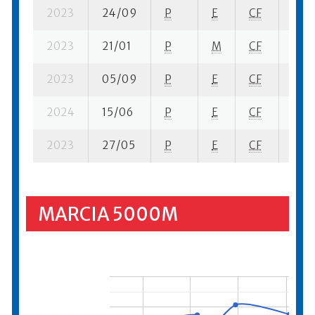
2023
24/09
P
E
CF
2 su-
2023
21/01
P
M
CF
6 su-
2023
05/09
P
E
CF
3 su-
2024
15/06
P
E
CF
5 su-
2023
27/05
P
E
CF
3 su-
MARCIA 5000M