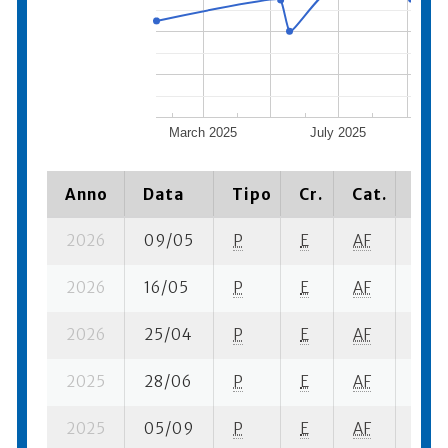
March 2025
July 2025
No
Anno
Data
Tipo
Cr.
Cat.
Piaz
2026
09/05
P
E
AF
2 su-
2026
16/05
P
E
AF
6 su-
2026
25/04
P
E
AF
7 se-
2025
28/06
P
E
AF
16 su
2025
05/09
P
E
AF
4 su-