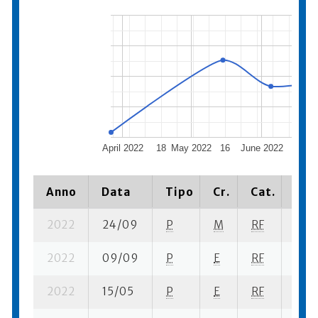
April 2022
18
May 2022
16
June 2022
J
Anno
Data
Tipo
Cr.
Cat.
Pia
2022
24/09
P
M
RF
2 su-
2022
09/09
P
E
RF
3 su-
2022
15/05
P
E
RF
2 su-