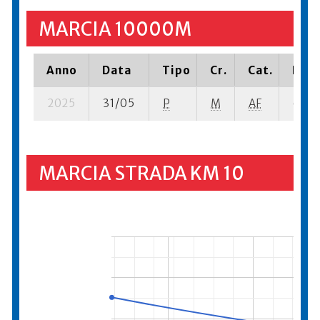
MARCIA 10000M
Anno
Data
Tipo
Cr.
Cat.
Piaz
2025
31/05
P
M
AF
6 su- 
MARCIA STRADA KM 10