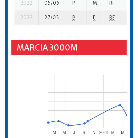
2022
05/06
P
M
RF
1 su-
2022
27/03
P
E
RF
8 su-
MARCIA 3000M
M
M
J
S
N
2024
M
M
J