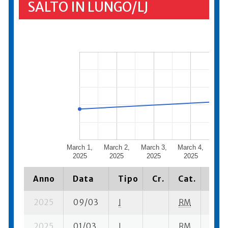
SALTO IN LUNGO/LJ
March 1,
March 2,
March 3,
March 4,
Marc
2025
2025
2025
2025
20
Anno
Data
Tipo
Cr.
Cat.
Piaz
2025
09/03
I
RM
4 se
2025
01/03
I
RM
7 se