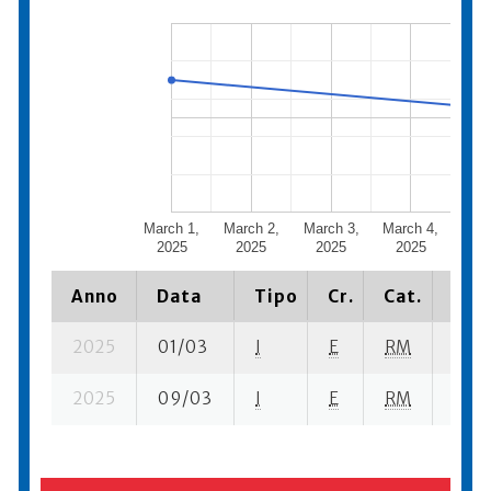
March 1,
March 2,
March 3,
March 4,
Marc
2025
2025
2025
2025
20
Anno
Data
Tipo
Cr.
Cat.
Piaz
2025
01/03
I
E
RM
2 ba
2025
09/03
I
E
RM
6 se