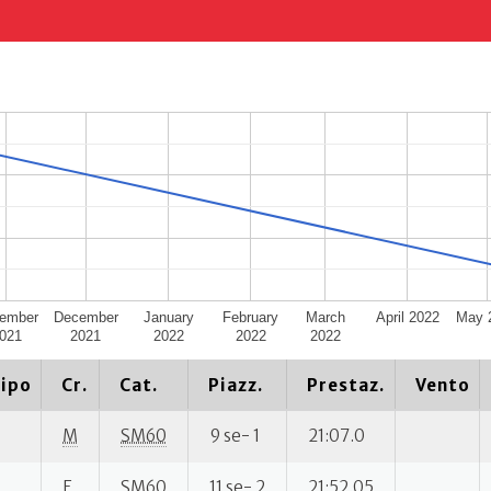
ember
December
January
February
March
April 2022
May 
021
2021
2022
2022
2022
ipo
Cr.
Cat.
Piazz.
Prestaz.
Vento
M
SM60
9 se- 1
21:07.0
E
SM60
11 se- 2
21:52.05