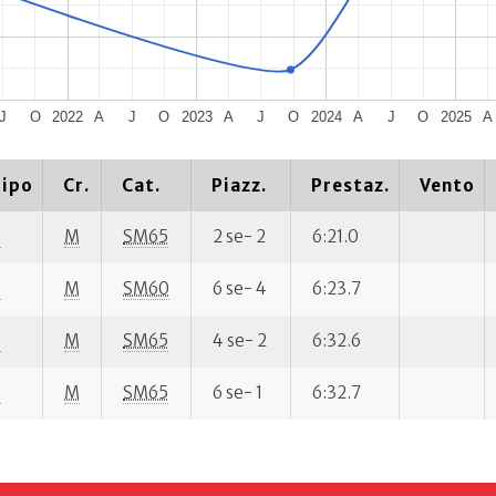
J
O
2022
A
J
O
2023
A
J
O
2024
A
J
O
2025
A
ipo
Cr.
Cat.
Piazz.
Prestaz.
Vento
P
M
SM65
2 se- 2
6:21.0
P
M
SM60
6 se- 4
6:23.7
P
M
SM65
4 se- 2
6:32.6
P
M
SM65
6 se- 1
6:32.7