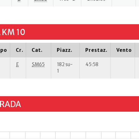
 KM 10
ipo
Cr.
Cat.
Piazz.
Prestaz.
Vento
E
SM65
182 su-
45:58
1
TRADA