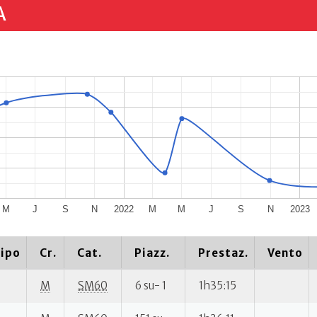
A
M
J
S
N
2022
M
M
J
S
N
2023
ipo
Cr.
Cat.
Piazz.
Prestaz.
Vento
M
SM60
6 su- 1
1h35:15