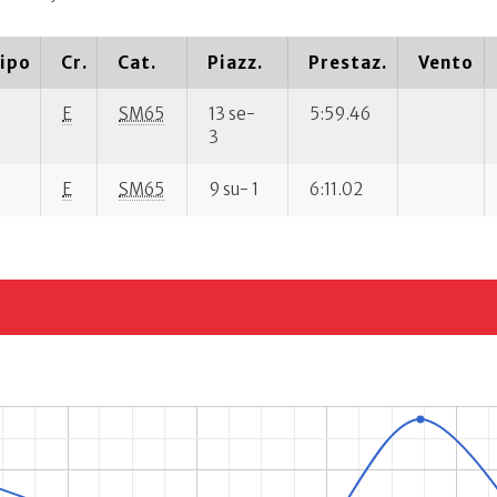
ipo
Cr.
Cat.
Piazz.
Prestaz.
Vento
E
SM65
13 se-
5:59.46
3
E
SM65
9 su- 1
6:11.02