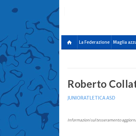
Skip
to
main
content
La Federazione
Maglia azz
Roberto Colla
JUNIORATLETICA ASD
Informazioni sul tesseramento aggiorn