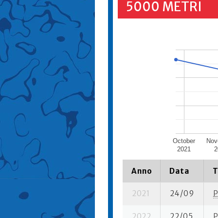
5000 METRI
October
Nov
2021
2
Anno
Data
T
2021
24/09
P
2022
22/05
P