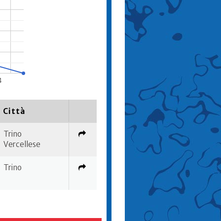
4
Città
Trino
Vercellese
Trino