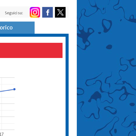
Seguici su:
orico
17