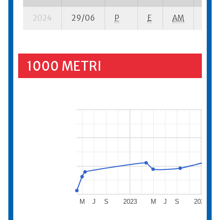
2024
29/06
P
E
AM
11 se
1000 METRI
M
J
S
2023
M
J
S
2024