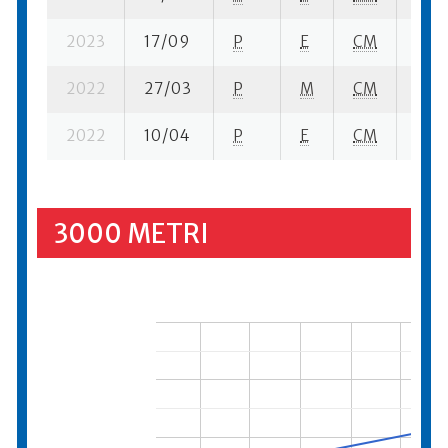
2023
17/09
P
E
CM
8 se
2022
27/03
P
M
CM
9 se
2022
10/04
P
E
CM
13 s
3000 METRI