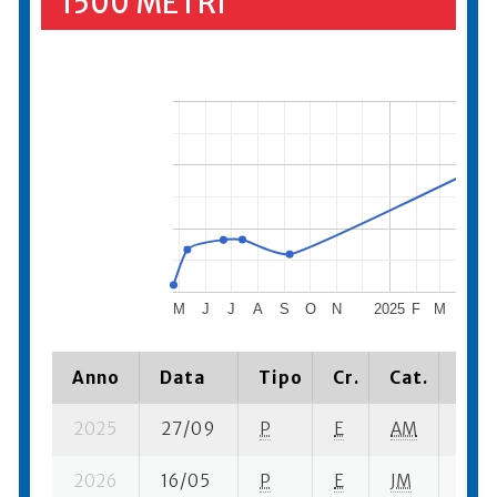
1500 METRI
M
J
J
A
S
O
N
2025
F
M
A
Anno
Data
Tipo
Cr.
Cat.
Piaz
2025
27/09
P
E
AM
9 su-
2026
16/05
P
E
JM
19 s