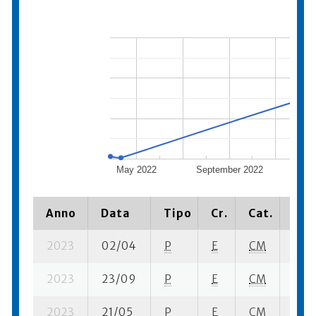
May 2022
September 2022
Janu
Anno
Data
Tipo
Cr.
Cat.
Pia
2023
02/04
P
E
CM
13 su
2023
23/09
P
E
CM
16 su
2023
21/05
P
E
CM
11 se