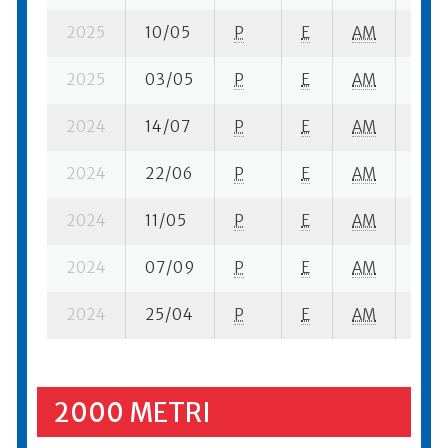
2025
10/05
P
E
AM
12 s
2025
03/05
P
E
AM
10 se
2024
14/07
P
E
AM
9 se
2024
22/06
P
E
AM
9 su-
2024
11/05
P
E
AM
10 s
2024
07/09
P
E
AM
13 se
2024
25/04
P
E
AM
15 s
2000 METRI