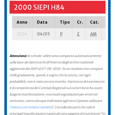
2000 SIEPI H84
Anno
Data
Tipo
Cr.
Cat.
Piaz
2024
04/05
P
E
AM
11 su
Attenzione:
le schede-atleti sono composte automaticamente
sulla base dei dati inseriti all'interno degli archivi nazionali
aggiornati dal 2005 al 07-08-2026. Se un risultato non compare
nelle graduatorie, quindi, è segno che lo stesso, con ogni
probabilità, non è stato ancora inserito. Il processo di inserimento
è di competenza dei Comitati Regionali sul cui territorio ha avuto
luogo la manifestazione: eventuali segnalazioni per errori od
omissioni, vanno dunque indirizzate agli stessi (potete utilizzare
l'elenco con relativi contatti
). Considerato però che solo le
principali manifestazioni nazionali sono oggetto di inserimenti "in