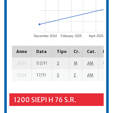
December 2024
February 2025
April 2025
Anno
Data
Tipo
Cr.
Cat.
Piaz
2025
02/11
S
M
AM
87 su
2024
17/11
S
E
AM
221 s
1200 SIEPI H 76 S.R.