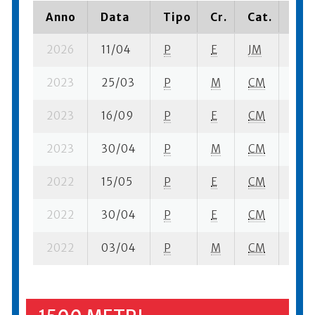
Anno
Data
Tipo
Cr.
Cat.
Pia
2026
11/04
P
E
JM
8 se
2023
25/03
P
M
CM
7 se
2023
16/09
P
E
CM
9 se
2023
30/04
P
M
CM
6 se
2022
15/05
P
E
CM
11 su
2022
30/04
P
E
CM
11 se
2022
03/04
P
M
CM
12 s