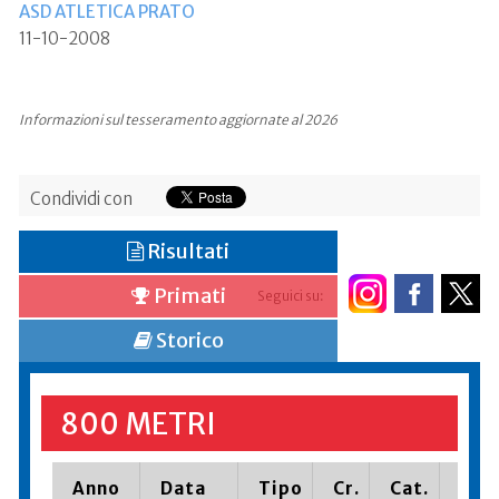
ASD ATLETICA PRATO
11-10-2008
Informazioni sul tesseramento aggiornate al 2026
Condividi con
Risultati
Primati
Seguici su:
Storico
800 METRI
Anno
Data
Tipo
Cr.
Cat.
Piaz