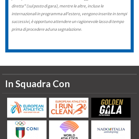
diretta" (sul posto di gara), mentre le altre, incluse le
internazionali in programma all'estero, vengono inserite in tempi
successivi, è opportuno attendere un ragionevole lasso di tempo
prima di procedere ad una segnalazione.
In Squadra Con