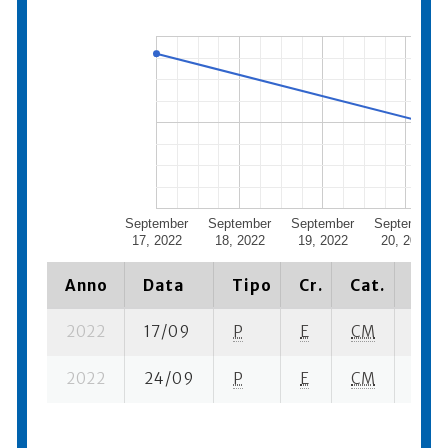
September
September
September
September
17, 2022
18, 2022
19, 2022
20, 2022
Anno
Data
Tipo
Cr.
Cat.
Piaz
2022
17/09
P
E
CM
11 su
2022
24/09
P
E
CM
14 su