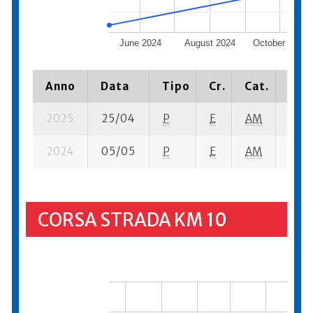
June 2024
August 2024
October 2024
Anno
Data
Tipo
Cr.
Cat.
Piaz
2025
25/04
P
E
AM
5 se
2024
05/05
P
E
AM
13 su
CORSA STRADA KM 10