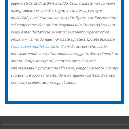
aggiornati dal 2005 al 05-08-2026. Se un risultato non compare
nelle graduatorie, quindi, è segno che lo stesso, con ogni
probabilità, non è stato ancora inserito. Il processo di inserimento
è di competenza dei Comitati Regionali sul cui territorio ha avuto
luogo la manifestazione: eventuali segnalazioni per errori od
omissioni, vanno dunque indirizzate agli stessi (potete utilizzare
l'elenco con relativi contatti
). Considerato però che solo le
principali manifestazioni nazionali sono oggetto di inserimenti "in
diretta" (sul posto di gara), mentre le altre, incluse le
internazionali in programma all'estero, vengono inserite in tempi
successivi, è opportuno attendere un ragionevole lasso di tempo
prima di procedere ad una segnalazione.