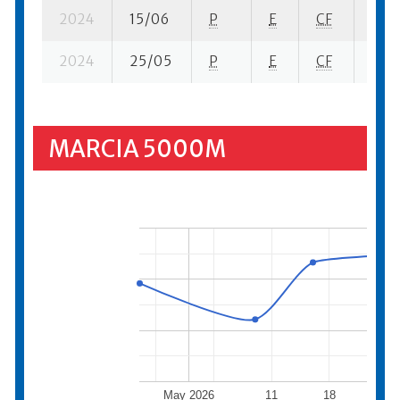
2024
15/06
P
E
CF
6 su-
2024
25/05
P
E
CF
13 su
MARCIA 5000M
May 2026
11
18
25