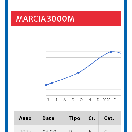
MARCIA 3000M
J
J
A
S
O
N
D
2025
F
M
Anno
Data
Tipo
Cr.
Cat.
Pia
2025
04/10
P
E
CF
3 se