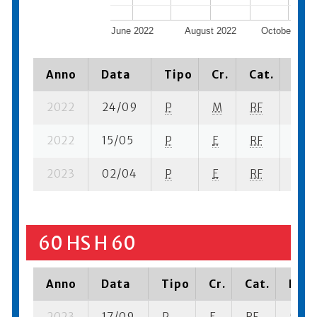
June 2022
August 2022
October 2022
Anno
Data
Tipo
Cr.
Cat.
Piaz
2022
24/09
P
M
RF
14 su
2022
15/05
P
E
RF
13 s
2023
02/04
P
E
RF
15 se
60 HS H 60
Anno
Data
Tipo
Cr.
Cat.
Piaz
2023
17/09
P
E
RF
5 se-