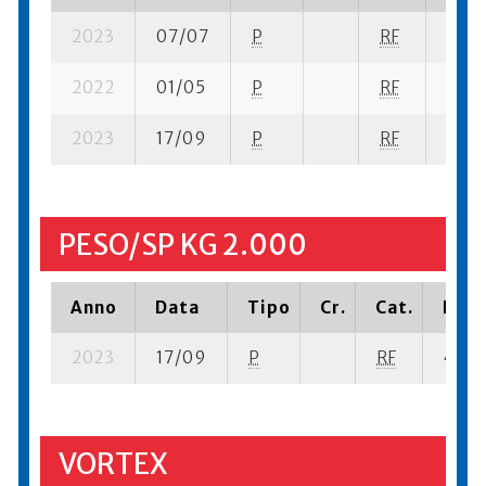
2023
07/07
P
RF
10 su
2022
01/05
P
RF
15 se
2023
17/09
P
RF
46 s
PESO/SP KG 2.000
Anno
Data
Tipo
Cr.
Cat.
Piaz
2023
17/09
P
RF
43 se
VORTEX