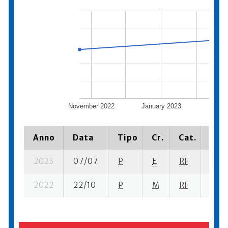
November 2022
January 2023
Marc
Anno
Data
Tipo
Cr.
Cat.
Piaz
2023
07/07
P
E
RF
3 se
2022
22/10
P
M
RF
5 se