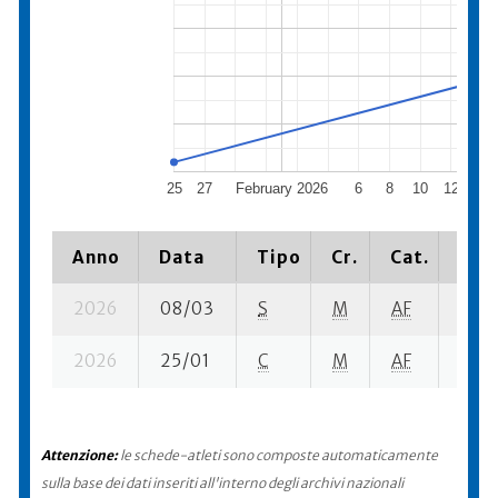
25
27
February 2026
6
8
10
12
14
Anno
Data
Tipo
Cr.
Cat.
Piaz
2026
08/03
S
M
AF
29 su
2026
25/01
C
M
AF
26 su
Attenzione:
le schede-atleti sono composte automaticamente
sulla base dei dati inseriti all'interno degli archivi nazionali