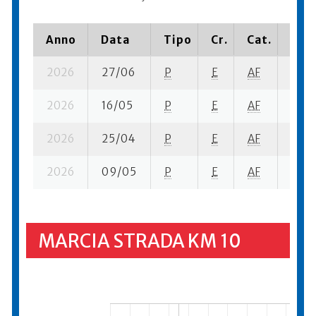
Anno
Data
Tipo
Cr.
Cat.
Piaz
2026
27/06
P
E
AF
6 se-
2026
16/05
P
E
AF
11 su
2026
25/04
P
E
AF
2 se-
2026
09/05
P
E
AF
5 su-
MARCIA STRADA KM 10