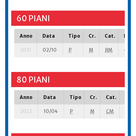
60 PIANI
Anno
Data
Tipo
Cr.
Cat.
Piaz
2021
02/10
P
M
RM
4 se-
80 PIANI
Anno
Data
Tipo
Cr.
Cat.
Piaz
2022
10/04
P
M
CM
4 se-