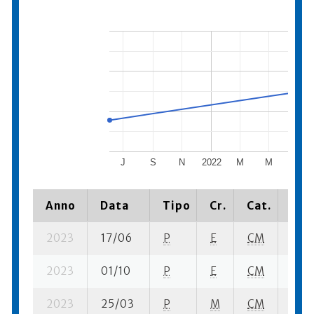
J
S
N
2022
M
M
J
Anno
Data
Tipo
Cr.
Cat.
Pia
2023
17/06
P
E
CM
8 su-
2023
01/10
P
E
CM
14 su
2023
25/03
P
M
CM
8 se