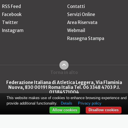
RSS Feed
Contatti
Facebook
Servizi Online
Twitter
Area Riservata
Instagram
Webmail
Rassegna Stampa
Torna in alto
Federazione Italiana di Atletica Leggera, Via Flaminia
Nuova, 830 00191 Roma Italia Tel. 06 3348 4703 P.I.
01384571004
FIDAL Copyright © 2026
Privacy policy
Cookie policy
This website makes use of cookies to enhance browsing experience and
provide additional functionality.
Details
Privacy policy
Allow cookies
Disallow cookies