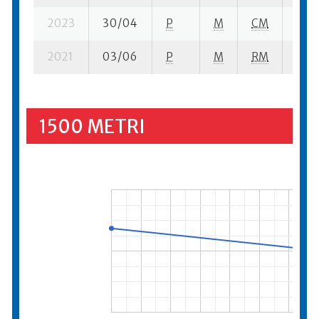
2023
30/04
P
M
CM
9 se
2021
03/06
P
M
RM
9 se
1500 METRI