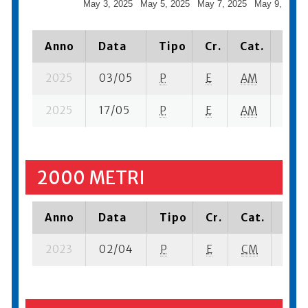
May 3, 2025
May 5, 2025
May 7, 2025
May 9, 2025
Anno
Data
Tipo
Cr.
Cat.
Piaz
2025
03/05
P
E
AM
8 se-
2025
17/05
P
E
AM
14 se
2000 METRI
Anno
Data
Tipo
Cr.
Cat.
Piaz
2023
02/04
P
E
CM
16 su