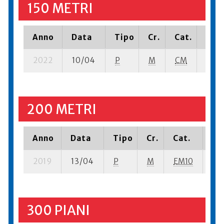
150 METRI
Anno
Data
Tipo
Cr.
Cat.
Piaz
2022
10/04
P
M
CM
5 se-
200 METRI
Anno
Data
Tipo
Cr.
Cat.
Pi
2019
13/04
P
M
EM10
8 s
300 PIANI