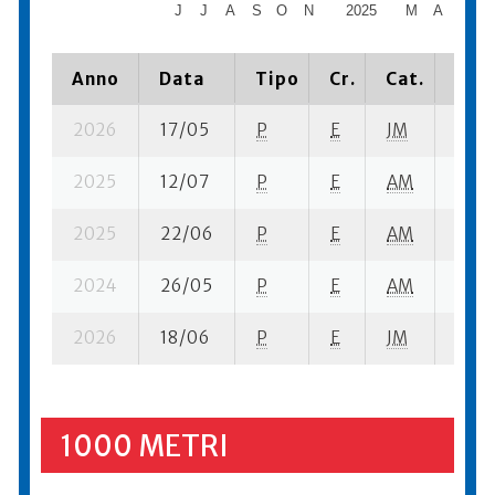
J
J
A
S
O
N
2025
M
A
M
J
Anno
Data
Tipo
Cr.
Cat.
Piaz
2026
17/05
P
E
JM
4 se-
2025
12/07
P
E
AM
10 se
2025
22/06
P
E
AM
7 se-
2024
26/05
P
E
AM
99 se
2026
18/06
P
E
JM
10 se
1000 METRI