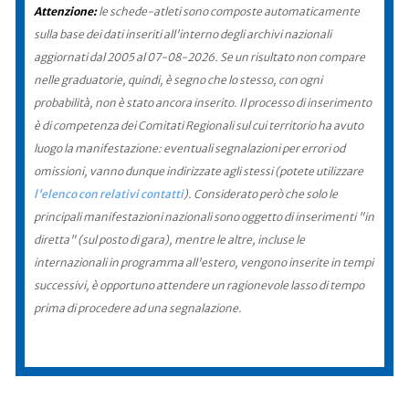
Attenzione:
le schede-atleti sono composte automaticamente
sulla base dei dati inseriti all'interno degli archivi nazionali
aggiornati dal 2005 al 07-08-2026. Se un risultato non compare
nelle graduatorie, quindi, è segno che lo stesso, con ogni
probabilità, non è stato ancora inserito. Il processo di inserimento
è di competenza dei Comitati Regionali sul cui territorio ha avuto
luogo la manifestazione: eventuali segnalazioni per errori od
omissioni, vanno dunque indirizzate agli stessi (potete utilizzare
l'elenco con relativi contatti
). Considerato però che solo le
principali manifestazioni nazionali sono oggetto di inserimenti "in
diretta" (sul posto di gara), mentre le altre, incluse le
internazionali in programma all'estero, vengono inserite in tempi
successivi, è opportuno attendere un ragionevole lasso di tempo
prima di procedere ad una segnalazione.