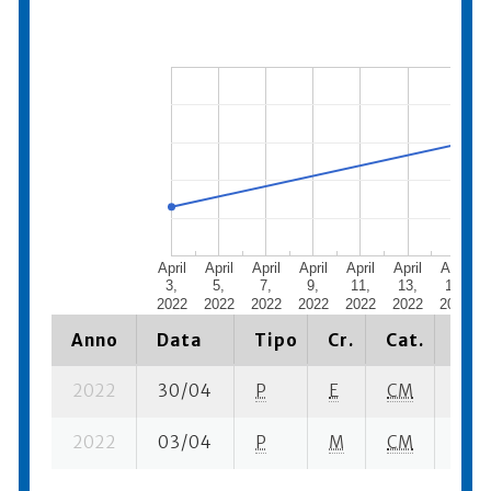
April
April
April
April
April
April
April
3,
5,
7,
9,
11,
13,
15,
2022
2022
2022
2022
2022
2022
2022
Anno
Data
Tipo
Cr.
Cat.
Pia
2022
30/04
P
E
CM
7 se
2022
03/04
P
M
CM
6 se