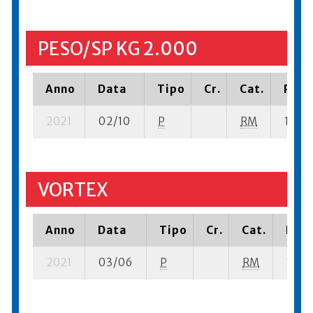
PESO/SP KG 2.000
Anno
Data
Tipo
Cr.
Cat.
Piazz
2021
02/10
P
RM
18 se-
VORTEX
Anno
Data
Tipo
Cr.
Cat.
Piaz
2021
03/06
P
RM
14 se