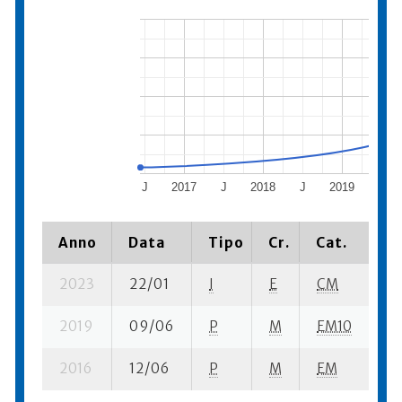
J
2017
J
2018
J
2019
J
Anno
Data
Tipo
Cr.
Cat.
Pi
2023
22/01
I
E
CM
6 
2019
09/06
P
M
EM10
6 
2016
12/06
P
M
EM
6 