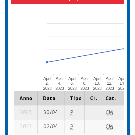
April
April
April
April
April
April
April
Ap
2,
4,
6,
8,
10,
12,
14,
1
2023
2023
2023
2023
2023
2023
2023
20
Anno
Data
Tipo
Cr.
Cat.
Piaz
2023
30/04
P
CM
17 se
2023
02/04
P
CM
22 su