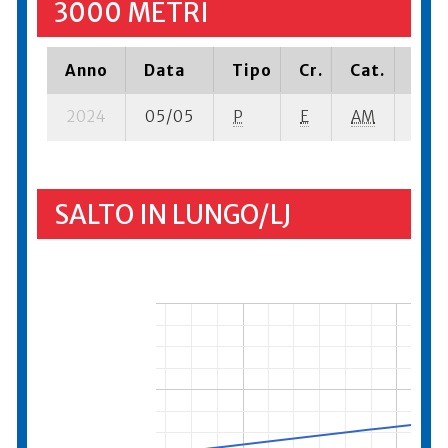
3000 METRI
Anno
Data
Tipo
Cr.
Cat.
Piaz
2024
05/05
P
E
AM
14 su
SALTO IN LUNGO/LJ