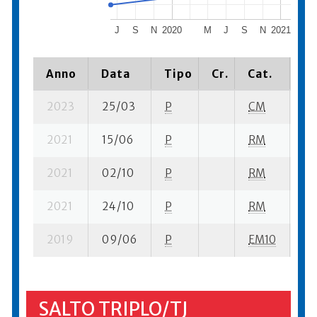
J
S
N
2020
M
J
S
N
2021
Anno
Data
Tipo
Cr.
Cat.
Pi
2023
25/03
P
CM
26
2021
15/06
P
RM
14
2021
02/10
P
RM
21
2021
24/10
P
RM
33
2019
09/06
P
EM10
19
SALTO TRIPLO/TJ