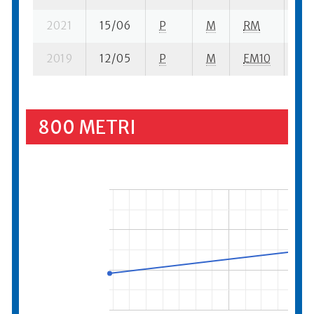
2021
15/06
P
M
RM
9 s
2019
12/05
P
M
EM10
14 
800 METRI