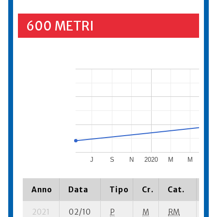
600 METRI
J
S
N
2020
M
M
J
Anno
Data
Tipo
Cr.
Cat.
Pi
2021
02/10
P
M
RM
8 s