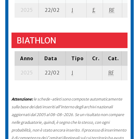
2025
22/02
I
E
RF
5 se-
BIATHLON
Anno
Data
Tipo
Cr.
Cat.
Piaz
2025
22/02
I
RF
57 se
Attenzione:
le schede-atleti sono composte automaticamente
sulla base dei dati inseriti all'interno degli archivi nazionali
aggiornati dal 2005 al 08-08-2026. Se un risultato non compare
nelle graduatorie, quindi, è segno che lo stesso, con ogni
probabilità, non è stato ancora inserito. Il processo di inserimento
è di competenza dei Comitati Regionali sul cui territorio ha avuto