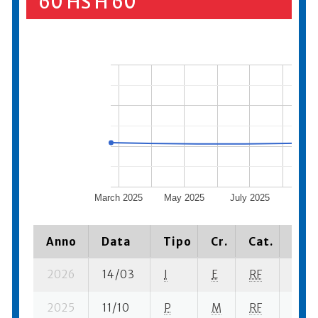
60 HS H 60
March 2025
May 2025
July 2025
Sept
20
Anno
Data
Tipo
Cr.
Cat.
Piaz
2026
14/03
I
E
RF
3 ba
2025
11/10
P
M
RF
3 se-