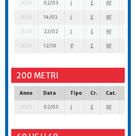
2025
02/03
I
E
RF
6 se-
2026
14/03
I
E
RF
4 ba
2025
22/02
I
E
RF
3 se-
2025
12/10
P
E
RF
6 se-
200 METRI
Anno
Data
Tipo
Cr.
Cat.
Piaz
2025
02/03
I
E
RF
3 se-