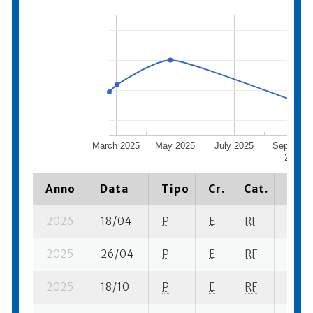
March 2025
May 2025
July 2025
Septembe
2025
Anno
Data
Tipo
Cr.
Cat.
Piaz
2026
18/04
P
E
RF
2 se-
2025
26/04
P
E
RF
2 se-
2025
18/10
P
E
RF
6 se-