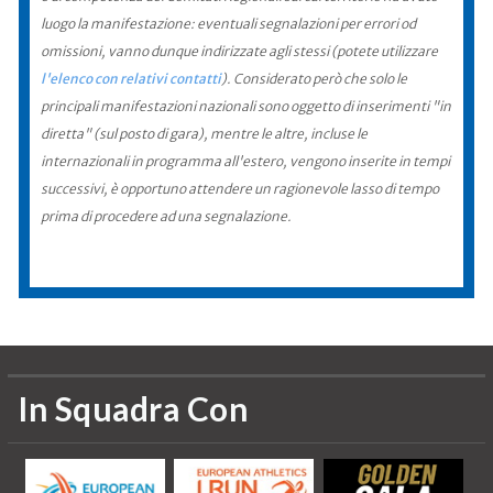
luogo la manifestazione: eventuali segnalazioni per errori od
omissioni, vanno dunque indirizzate agli stessi (potete utilizzare
l'elenco con relativi contatti
). Considerato però che solo le
principali manifestazioni nazionali sono oggetto di inserimenti "in
diretta" (sul posto di gara), mentre le altre, incluse le
internazionali in programma all'estero, vengono inserite in tempi
successivi, è opportuno attendere un ragionevole lasso di tempo
prima di procedere ad una segnalazione.
In Squadra Con