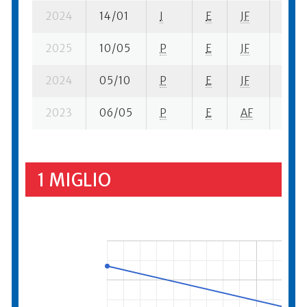
2024
14/01
I
E
JF
3 se-
2025
10/05
P
E
JF
6 se-
2024
05/10
P
E
JF
3 se-
2023
06/05
P
E
AF
5 se-
1 MIGLIO