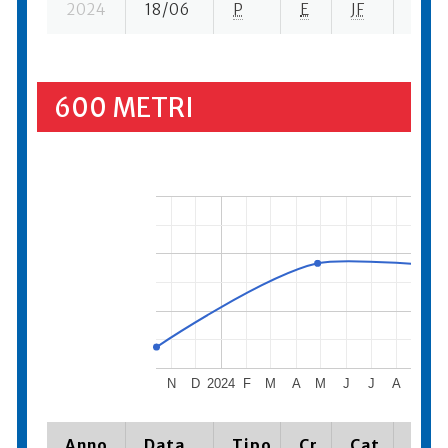
2024
18/06
P
E
JF
4 se-
600 METRI
N
D
2024
F
M
A
M
J
J
A
S
Anno
Data
Tipo
Cr.
Cat.
Piaz