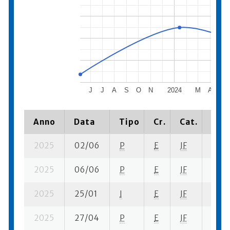
J
J
A
S
O
N
2024
M
A
M
Anno
Data
Tipo
Cr.
Cat.
Piaz
2025
02/06
P
E
JF
1 se-
2025
06/06
P
E
JF
5 su-
2025
25/01
I
E
JF
5 se-
2025
27/04
P
E
JF
17 se