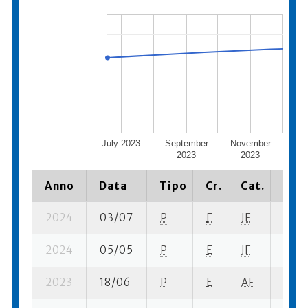
July 2023
September
November
Janu
2023
2023
Anno
Data
Tipo
Cr.
Cat.
Piaz
2024
03/07
P
E
JF
1 se-
2024
05/05
P
E
JF
5 se-
2023
18/06
P
E
AF
2 se-