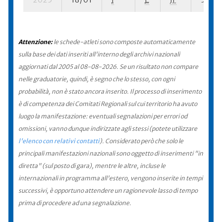
Attenzione:
le schede-atleti sono composte automaticamente
sulla base dei dati inseriti all'interno degli archivi nazionali
aggiornati dal 2005 al 08-08-2026. Se un risultato non compare
nelle graduatorie, quindi, è segno che lo stesso, con ogni
probabilità, non è stato ancora inserito. Il processo di inserimento
è di competenza dei Comitati Regionali sul cui territorio ha avuto
luogo la manifestazione: eventuali segnalazioni per errori od
omissioni, vanno dunque indirizzate agli stessi (potete utilizzare
l'elenco con relativi contatti
). Considerato però che solo le
principali manifestazioni nazionali sono oggetto di inserimenti "in
diretta" (sul posto di gara), mentre le altre, incluse le
internazionali in programma all'estero, vengono inserite in tempi
successivi, è opportuno attendere un ragionevole lasso di tempo
prima di procedere ad una segnalazione.