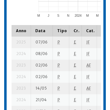
M
J
S
N
2024
M
M
J
Anno
Data
Tipo
Cr.
Cat.
Piaz
2025
07/06
P
E
JF
2 se
2024
08/06
P
E
JF
5 se-
2023
02/06
P
E
AF
3 se-
2024
02/06
P
E
JF
6 se
2023
14/05
P
E
AF
3 se
2024
21/04
P
E
JF
8 se-