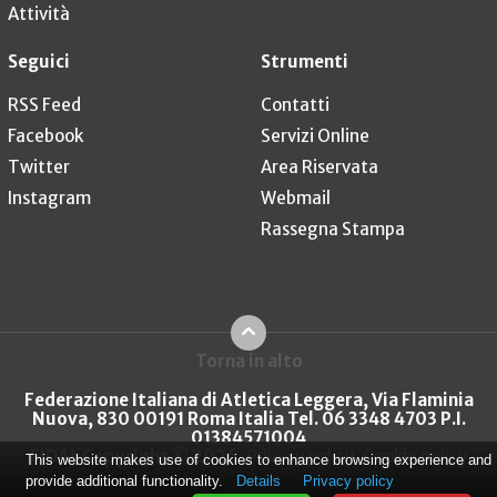
Attività
Seguici
Strumenti
RSS Feed
Contatti
Facebook
Servizi Online
Twitter
Area Riservata
Instagram
Webmail
Rassegna Stampa
Torna in alto
Federazione Italiana di Atletica Leggera, Via Flaminia
Nuova, 830 00191 Roma Italia Tel. 06 3348 4703 P.I.
01384571004
FIDAL Copyright © 2026
Privacy policy
Cookie policy
This website makes use of cookies to enhance browsing experience and
provide additional functionality.
Details
Privacy policy