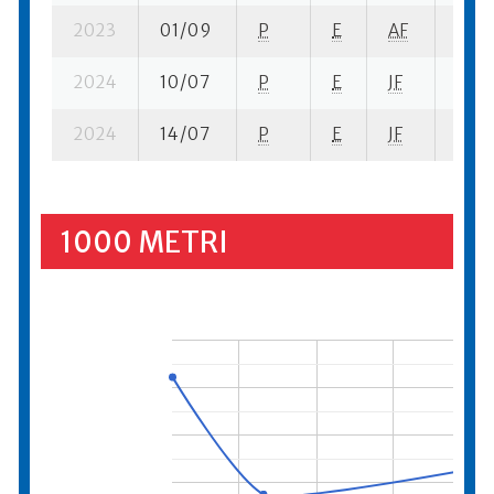
2023
01/09
P
E
AF
6 se
2024
10/07
P
E
JF
5 su-
2024
14/07
P
E
JF
9 se
1000 METRI