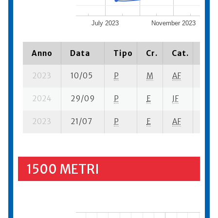
July 2023
November 2023
Anno
Data
Tipo
Cr.
Cat.
Pia
2023
10/05
P
M
AF
2 su-
2024
29/09
P
E
JF
1 su-
2023
21/07
P
E
AF
6 se
1500 METRI