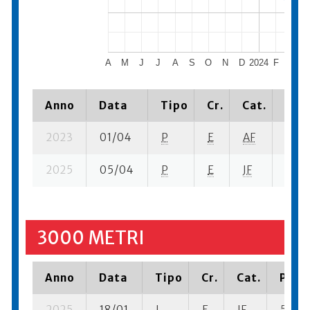
A
M
J
J
A
S
O
N
D
2024
F
M
Anno
Data
Tipo
Cr.
Cat.
Piaz
2023
01/04
P
E
AF
3 se-
2025
05/04
P
E
JF
2 se-
3000 METRI
Anno
Data
Tipo
Cr.
Cat.
Piazz
2025
18/01
I
E
JF
5 se- 