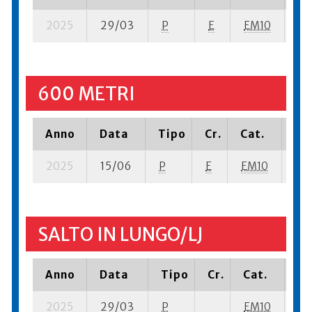
2025
29/03
P
E
EM10
5 s
600 METRI
Anno
Data
Tipo
Cr.
Cat.
Pia
2025
15/06
P
E
EM10
7 s
SALTO IN LUNGO/LJ
Anno
Data
Tipo
Cr.
Cat.
Pi
2025
29/03
P
EM10
5 