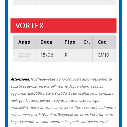
VORTEX
Anno
Data
Tipo
Cr.
Cat.
Pia
2025
15/06
P
EM10
31 
Attenzione:
le schede-atleti sono composte automaticamente
sulla base dei dati inseriti all'interno degli archivi nazionali
aggiornati dal 2005 al 08-08-2026. Se un risultato non compare
nelle graduatorie, quindi, è segno che lo stesso, con ogni
probabilità, non è stato ancora inserito. Il processo di inserimento
è di competenza dei Comitati Regionali sul cui territorio ha avuto
luogo la manifestazione: eventuali segnalazioni per errori od