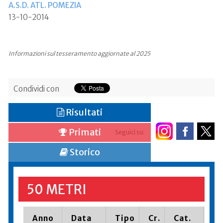
A.S.D. ATL. POMEZIA
13-10-2014
Informazioni sul tesseramento aggiornate al 2025
Condividi con
Risultati
Primati
Seguici su:
Storico
50 METRI
Anno
Data
Tipo
Cr.
Cat.
Pi