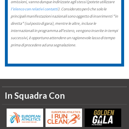
omissioni, vanno dunque indirizzate agli stessi (potete utilizzare
l'elenco con relativi contatti
). Considerato però che solo le
principali manifestazioni nazionali sono oggetto di inserimenti "in
diretta" (sul posto di gara), mentre le altre, incluse le
internazionali in programma all'estero, vengono inserite in tempi
successivi, è opportuno attendere un ragionevole lasso di tempo
prima di procedere ad una segnalazione.
In Squadra Con