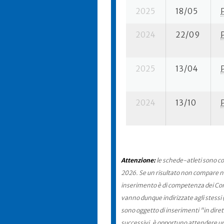
2025
18/05
2024
22/09
2025
13/04
2024
13/10
Attenzione:
le schede-atleti sono co
2026. Se un risultato non compare nel
inserimento è di competenza dei Comit
vanno dunque indirizzate agli stessi 
sono oggetto di inserimenti "in diret
successivi, è opportuno attendere u