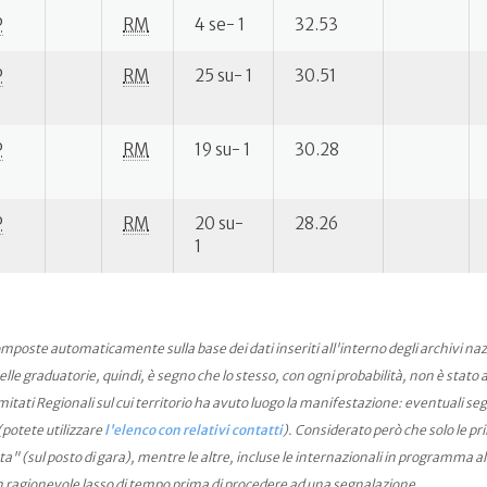
P
RM
4 se- 1
32.53
P
RM
25 su- 1
30.51
P
RM
19 su- 1
30.28
P
RM
20 su-
28.26
1
mposte automaticamente sulla base dei dati inseriti all'interno degli archivi na
le graduatorie, quindi, è segno che lo stesso, con ogni probabilità, non è stato an
ati Regionali sul cui territorio ha avuto luogo la manifestazione: eventuali seg
(potete utilizzare
l'elenco con relativi contatti
). Considerato però che solo le pr
ta" (sul posto di gara), mentre le altre, incluse le internazionali in programma a
n ragionevole lasso di tempo prima di procedere ad una segnalazione.