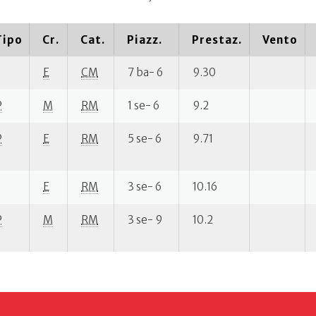
Tipo
Cr.
Cat.
Piazz.
Prestaz.
Vento
E
CM
7 ba- 6
9.30
P
M
RM
1 se- 6
9.2
P
E
RM
5 se- 6
9.71
E
RM
3 se- 6
10.16
P
M
RM
3 se- 9
10.2