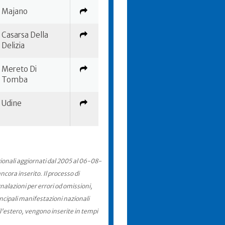
Majano
Casarsa Della
Delizia
Mereto Di
Tomba
Udine
zionali aggiornati dal 2005 al 06-08-
cora inserito. Il processo di
nalazioni per errori od omissioni,
incipali manifestazioni nazionali
ll'estero, vengono inserite in tempi