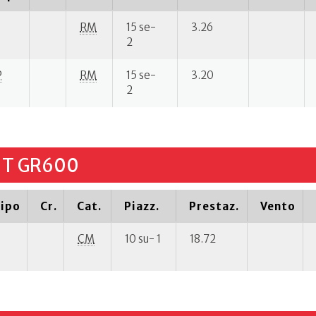
RM
15 se-
3.26
2
P
RM
15 se-
3.20
2
JT GR600
ipo
Cr.
Cat.
Piazz.
Prestaz.
Vento
CM
10 su- 1
18.72