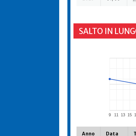
SALTO IN LUNG
9
11
13
15
Anno
Data