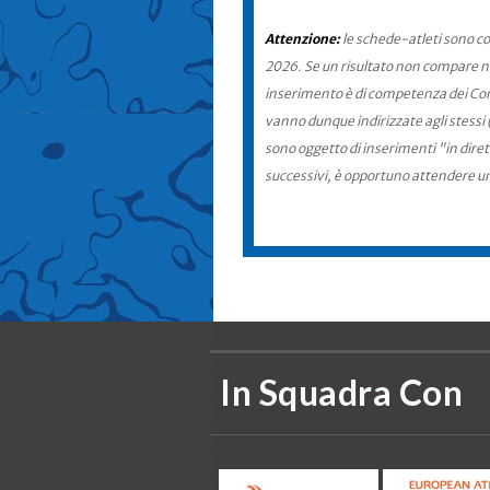
Attenzione:
le schede-atleti sono co
2026. Se un risultato non compare nel
inserimento è di competenza dei Comit
vanno dunque indirizzate agli stessi 
sono oggetto di inserimenti "in diret
successivi, è opportuno attendere u
In Squadra Con