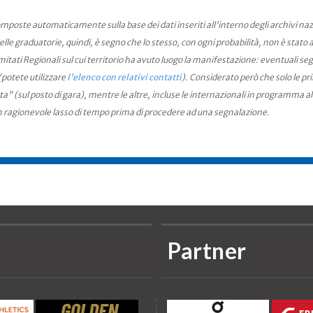
mposte automaticamente sulla base dei dati inseriti all'interno degli archivi na
le graduatorie, quindi, è segno che lo stesso, con ogni probabilità, non è stato an
ati Regionali sul cui territorio ha avuto luogo la manifestazione: eventuali seg
(potete utilizzare
l'elenco con relativi contatti
). Considerato però che solo le pr
ta" (sul posto di gara), mentre le altre, incluse le internazionali in programma a
n ragionevole lasso di tempo prima di procedere ad una segnalazione.
Partner