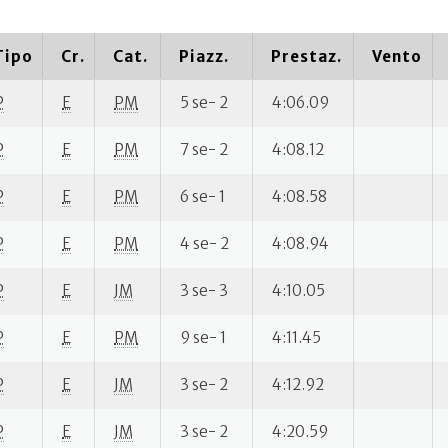
Tipo
Cr.
Cat.
Piazz.
Prestaz.
Vento
P
E
PM
5 se- 2
4:06.09
P
E
PM
7 se- 2
4:08.12
P
E
PM
6 se- 1
4:08.58
P
E
PM
4 se- 2
4:08.94
P
E
JM
3 se- 3
4:10.05
P
E
PM
9 se- 1
4:11.45
P
E
JM
3 se- 2
4:12.92
P
E
JM
3 se- 2
4:20.59