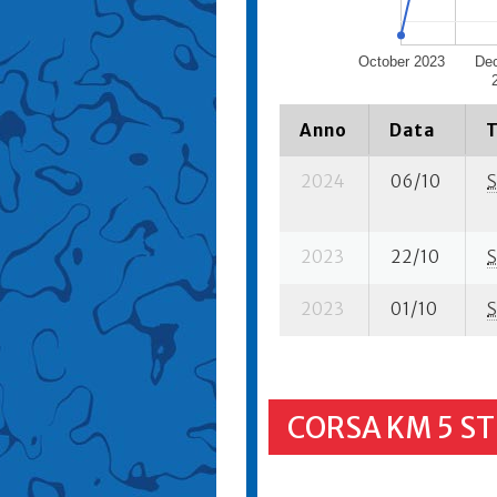
October 2023
De
Anno
Data
T
2024
06/10
S
2023
22/10
S
2023
01/10
S
CORSA KM 5 S