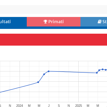
ultati
Primati
St
S
N
2024
M
M
J
S
N
2025
M
M