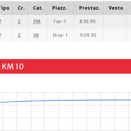
Tipo
Cr.
Cat.
Piazz.
Prestaz.
Vento
P
E
PM
7 se- 1
8:56.90
P
E
JM
16 se- 1
9:09.50
 KM 10