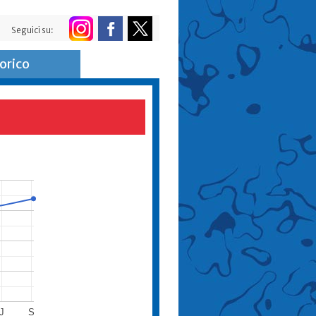
Seguici su:
orico
J
S