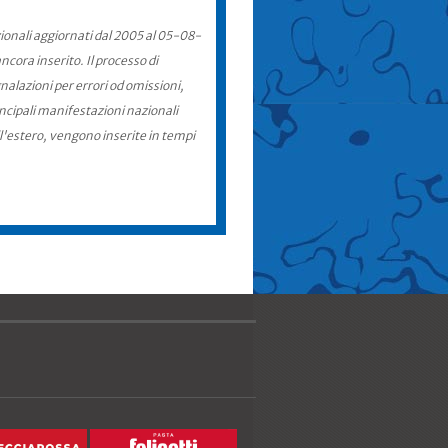
zionali aggiornati dal 2005 al 05-08-
cora inserito. Il processo di
nalazioni per errori od omissioni,
incipali manifestazioni nazionali
ll'estero, vengono inserite in tempi