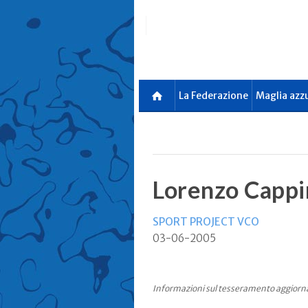
Skip
to
main
content
La Federazione
Maglia azz
Lorenzo Cappi
SPORT PROJECT VCO
03-06-2005
Informazioni sul tesseramento aggiorn