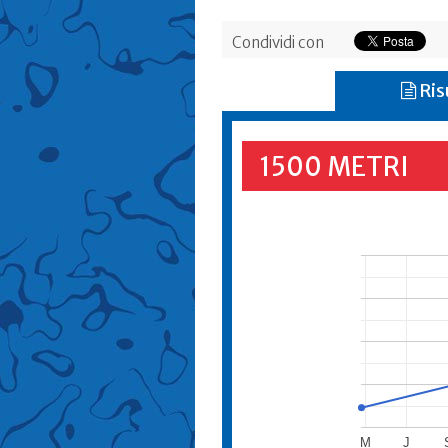
Condividi con
Ris
1500 METRI
M
J