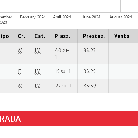
cember
February 2024
April 2024
June 2024
August 2024
2023
ipo
Cr.
Cat.
Piazz.
Prestaz.
Vento
M
JM
40 su-
33:23
1
E
JM
15 su- 1
33:25
M
JM
22 su- 1
33:39
TRADA