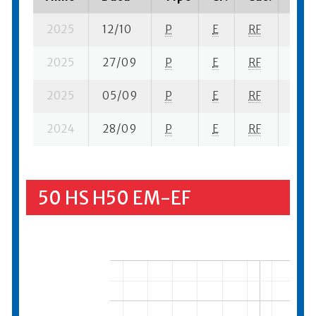
2025
12/10
P
E
RF
3 se
2025
27/09
P
E
RF
6 su-
2025
05/09
P
E
RF
3 se
2024
28/09
P
E
RF
8 se
50 HS H50 EM-EF