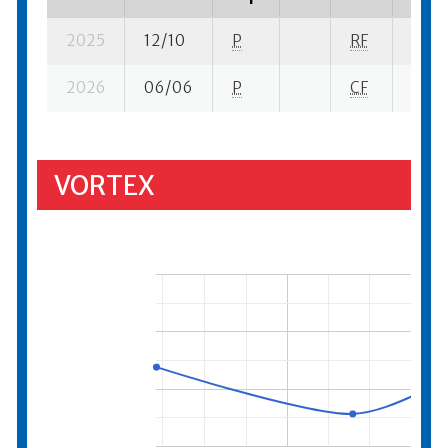
2025
12/10
P
RF
5 su-
2026
06/06
P
CF
12 su
VORTEX