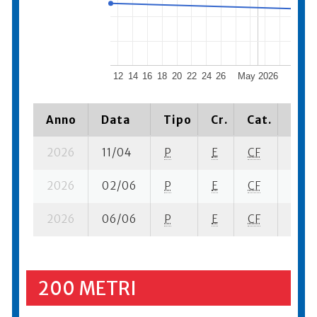
12
14
16
18
20
22
24
26
May 2026
6
8
Anno
Data
Tipo
Cr.
Cat.
Piaz
2026
11/04
P
E
CF
3 se-
2026
02/06
P
E
CF
5 se-
2026
06/06
P
E
CF
5 se-
200 METRI