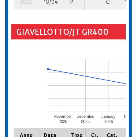
2026
18/04
P
CF
12 su-
GIAVELLOTTO/JT GR400
November
December
January
Februa
2025
2025
2026
2026
Anno
Data
Tipo
Cr.
Cat.
Piaz