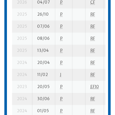
2026
04/07
P
CF
11 s
2025
26/10
P
RF
5 s
2025
07/06
P
RF
6 s
2025
08/06
P
RF
9 s
2025
13/04
P
RF
6 s
2024
20/04
P
RF
7 s
2024
11/02
I
RF
20 
2023
20/05
P
EF10
16 
2024
30/06
P
RF
16 
2024
01/05
P
RF
18 