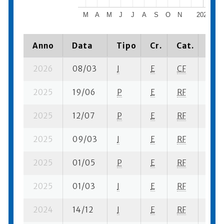
M
A
M
J
J
A
S
O
N
2025
Anno
Data
Tipo
Cr.
Cat.
Pia
2026
08/03
I
E
CF
6 ba
2025
19/06
P
E
RF
2 se
2025
12/07
P
E
RF
1 se
2025
09/03
I
E
RF
2 se
2025
01/05
P
E
RF
6 se
2025
01/03
I
E
RF
6 ba
2024
14/12
I
E
RF
6 ba