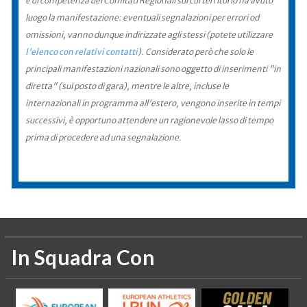
è di competenza dei Comitati Regionali sul cui territorio ha avuto
luogo la manifestazione: eventuali segnalazioni per errori od
omissioni, vanno dunque indirizzate agli stessi (potete utilizzare
l'elenco con relativi contatti
). Considerato però che solo le
principali manifestazioni nazionali sono oggetto di inserimenti "in
diretta" (sul posto di gara), mentre le altre, incluse le
internazionali in programma all'estero, vengono inserite in tempi
successivi, è opportuno attendere un ragionevole lasso di tempo
prima di procedere ad una segnalazione.
In Squadra Con