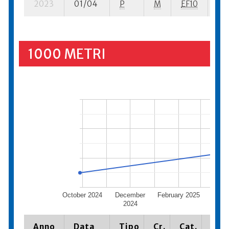
2023
01/04
P
M
EF10
3 s
1000 METRI
October 2024
December
February 2025
April 
2024
Anno
Data
Tipo
Cr.
Cat.
Piaz