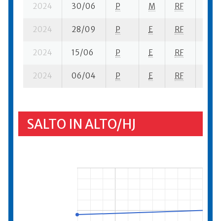
2024
30/06
P
M
RF
2 se
2024
28/09
P
E
RF
3 se
2024
15/06
P
E
RF
2 se
2024
06/04
P
E
RF
3 se
SALTO IN ALTO/HJ