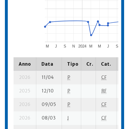
M
J
S
N
2024
M
M
J
S
N
Anno
Data
Tipo
Cr.
Cat.
Pia
2026
11/04
P
CF
14 
2025
12/10
P
RF
6 s
2026
09/05
P
CF
3 s
2026
08/03
I
CF
16 