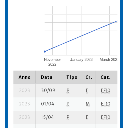
November
January 2023
March 2023
2022
Anno
Data
Tipo
Cr.
Cat.
Pi
2023
30/09
P
E
EF10
3 s
2023
01/04
P
M
EF10
2 s
2023
15/04
P
E
EF10
2 s