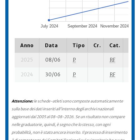
July 2024
September 2024
November 2024
Ja
Anno
Data
Tipo
Cr.
Cat.
Piaz
2025
08/06
P
RF
7 su-
2024
30/06
P
RF
13 su
Attenzione:
le schede-atleti sono composte automaticamente
sulla base dei dati inseriti all'interno degli archivi nazionali
aggiornati dal 2005 al 08-08-2026. Se un risultato non compare
nelle graduatorie, quindi, è segno che lo stesso, con ogni
probabilità, non è stato ancora inserito. Il processo di inserimento