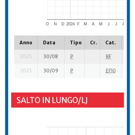
O
N
D
2024
F
M
A
M
J
J
A
S
Anno
Data
Tipo
Cr.
Cat.
Pia
2025
30/08
P
RF
21 s
2023
30/09
P
EF10
13 
SALTO IN LUNGO/LJ