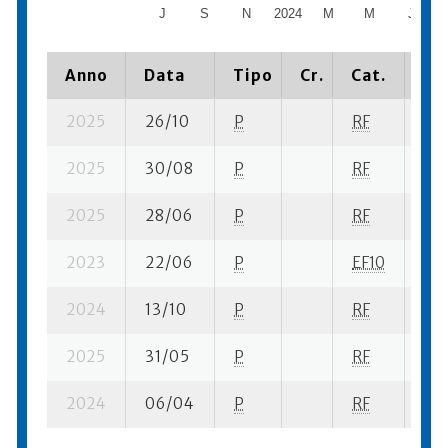
J
S
N
2024
M
M
J
Anno
Data
Tipo
Cr.
Cat.
Pia
2025
26/10
P
RF
8 s
2025
30/08
P
RF
25 
2025
28/06
P
RF
10 
2023
22/06
P
EF10
2 s
2024
13/10
P
RF
13 
2025
31/05
P
RF
30 
2024
06/04
P
RF
25 