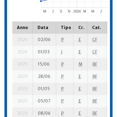
M
J
S
N
2024
M
M
J
S
Anno
Data
Tipo
Cr.
Cat.
Pi
2026
02/06
P
E
CF
2 s
2026
01/03
I
E
CF
8 s
2025
15/06
P
M
RF
3 s
2025
28/06
P
E
RF
5 s
2025
01/05
P
E
RF
9 s
2025
05/07
P
E
RF
7 s
2025
08/06
P
E
RF
7 s