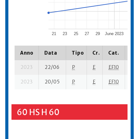
21
23
25
27
29
June 2023
4
Anno
Data
Tipo
Cr.
Cat.
Pia
2023
22/06
P
E
EF10
1 se
2023
20/05
P
E
EF10
6 s
60 HS H 60