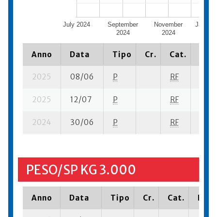
July 2024
September
November
Januar
2024
2024
Anno
Data
Tipo
Cr.
Cat.
Piaz
2025
08/06
P
RF
6 su-
2025
12/07
P
RF
16 se
2024
30/06
P
RF
14 su
PESO/SP KG 3.000
Anno
Data
Tipo
Cr.
Cat.
Piaz