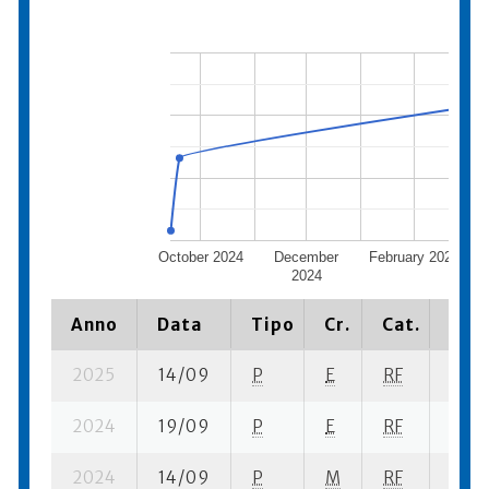
October 2024
December
February 2025
2024
Anno
Data
Tipo
Cr.
Cat.
Piaz
2025
14/09
P
E
RF
2 se-
2024
19/09
P
E
RF
5 se-
2024
14/09
P
M
RF
4 se-