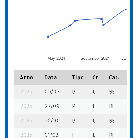
May 2024
September 2024
January 
Anno
Data
Tipo
Cr.
Cat.
Pia
2025
05/07
P
E
RF
2 se
2025
27/09
P
E
RF
1 se
2025
26/10
P
E
RF
4 se
2025
01/03
I
E
RF
5 se