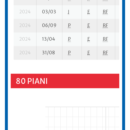
2024
03/03
I
E
RF
5 ba
2024
06/09
P
E
RF
2 se
2024
13/04
P
E
RF
6 se
2024
31/08
P
E
RF
4 se
80 PIANI