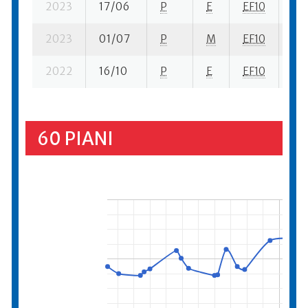
2023
17/06
P
E
EF10
3 s
2023
01/07
P
M
EF10
3 s
2022
16/10
P
E
EF10
4 s
60 PIANI