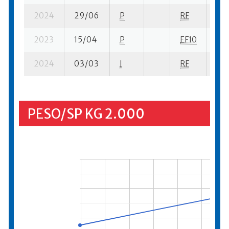
2024
29/06
P
RF
16 
2023
15/04
P
EF10
9 s
2024
03/03
I
RF
25 
PESO/SP KG 2.000