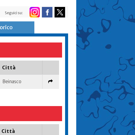
Seguici su:
orico
Città
Beinasco
Città