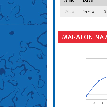
Anno
Data
T
2026
14/06
S
MARATONINA 
J
2016
J