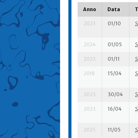
Anno
Data
T
2023
01/10
S
2024
01/05
S
2023
01/11
S
2018
15/04
S
2023
30/04
S
2023
16/04
S
2025
11/05
S