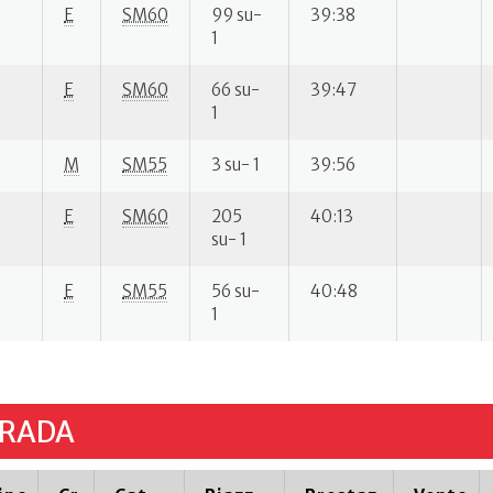
E
SM60
99 su-
39:38
1
E
SM60
66 su-
39:47
1
M
SM55
3 su- 1
39:56
E
SM60
205
40:13
su- 1
E
SM55
56 su-
40:48
1
TRADA