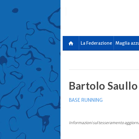
Skip
to
main
content
La Federazione
Maglia azz
Bartolo Saullo
BASE RUNNING
Informazioni sul tesseramento aggiorn