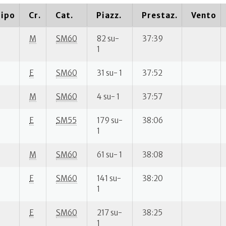
ipo
Cr.
Cat.
Piazz.
Prestaz.
Vento
M
SM60
82 su-
37:39
1
E
SM60
31 su- 1
37:52
M
SM60
4 su- 1
37:57
E
SM55
179 su-
38:06
1
M
SM60
61 su- 1
38:08
E
SM60
141 su-
38:20
1
E
SM60
217 su-
38:25
1