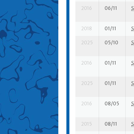
2016
06/11
S
2018
01/11
S
2025
05/10
S
2016
01/11
S
2025
01/11
S
2016
08/05
S
2015
08/11
S