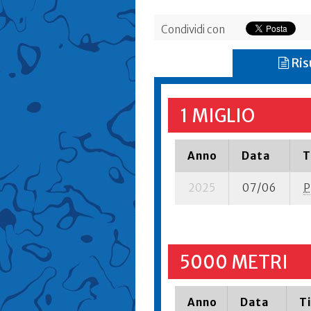
Condividi con
Ris
1 MIGLIO
Anno
Data
T
2025
07/06
P
5000 METRI
Anno
Data
T