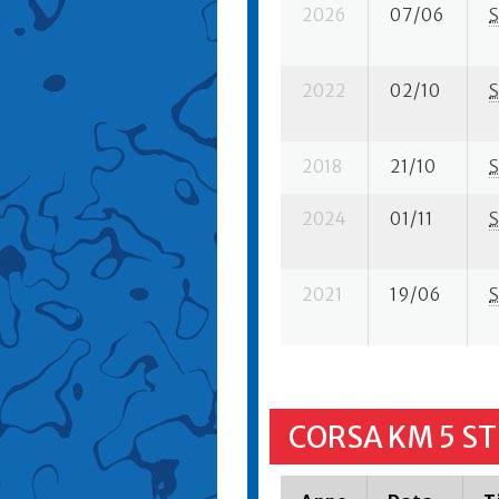
2026
07/06
S
2022
02/10
S
2018
21/10
S
2024
01/11
S
2021
19/06
S
CORSA KM 5 S