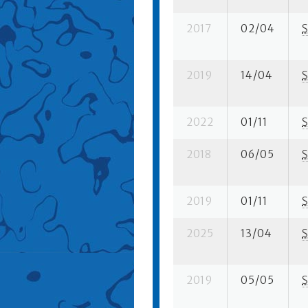
2017
02/04
S
2019
14/04
S
2022
01/11
S
2018
06/05
S
2019
01/11
S
2025
13/04
S
2019
05/05
S