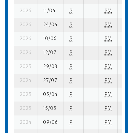
2026
11/04
P
PM
1 se-
2026
24/04
P
PM
9 se
2026
10/06
P
PM
2 su-
2026
12/07
P
PM
6 su-
2025
29/03
P
PM
5 se
2024
27/07
P
PM
5 su-
2025
05/04
P
PM
2 se
2025
15/05
P
PM
6 su-
2024
09/06
P
PM
1 su-