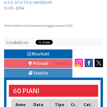
A.S.D. ATLETICA SAN BIAGIO
11-05-2004
Informazioni sul tesseramento aggiornate al 2026
Condividi con
Risultati
Primati
Seguici su:
Storico
60 PIANI
Anno
Data
Tipo
Cr.
Cat.
Piaz