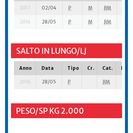
2017
02/04
P
M
RM
3 se-
2016
28/05
P
M
RM
51 se
SALTO IN LUNGO/LJ
Anno
Data
Tipo
Cr.
Cat.
Piaz
2016
28/05
P
RM
54 se
PESO/SP KG 2.000