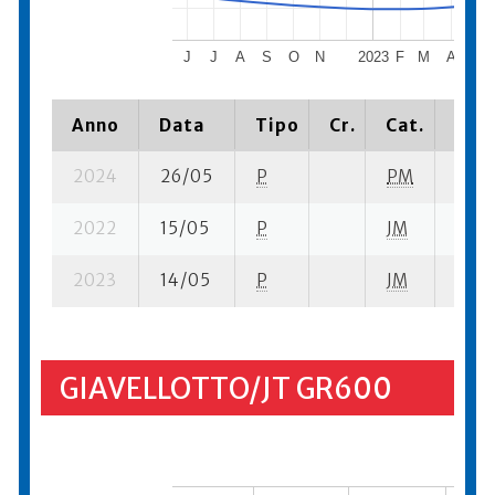
J
J
A
S
O
N
2023
F
M
A
M
Anno
Data
Tipo
Cr.
Cat.
Piaz
2024
26/05
P
PM
12 su
2022
15/05
P
JM
12 su
2023
14/05
P
JM
8 su-
GIAVELLOTTO/JT GR600