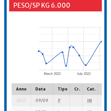
PESO/SP KG 6.000
March 2022
July 2022
Nov
Anno
Data
Tipo
Cr.
Cat.
Piaz
2022
09/09
P
JM
1 su-