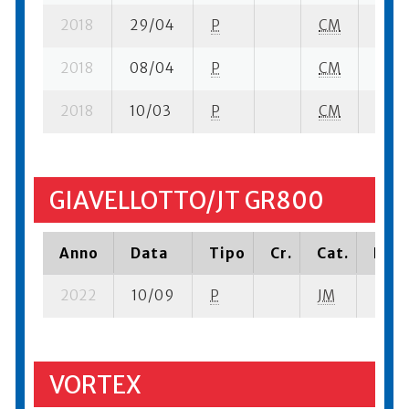
2018
29/04
P
CM
5 su-
2018
08/04
P
CM
8 su-
2018
10/03
P
CM
10 su
GIAVELLOTTO/JT GR800
Anno
Data
Tipo
Cr.
Cat.
Piaz
2022
10/09
P
JM
2 su- 
VORTEX