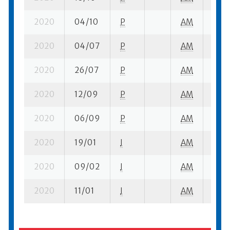
2020
04/10
P
AM
2 su-
2020
04/07
P
AM
4 su-
2020
26/07
P
AM
3 su-
2020
12/09
P
AM
12 qu
2020
06/09
P
AM
5 su-
2020
19/01
I
AM
2 su-
2020
09/02
I
AM
5 su-
2020
11/01
I
AM
3 su-