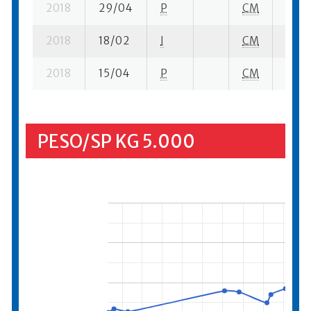
2018
29/04
P
CM
6 su-
2018
18/02
I
CM
2 se-
2018
15/04
P
CM
6 su-
PESO/SP KG 5.000