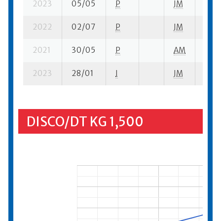
2023
05/05
P
JM
2 su-
2022
02/07
P
JM
3 su-
2021
30/05
P
AM
5 su-
2023
28/01
I
JM
6 su-
DISCO/DT KG 1,500