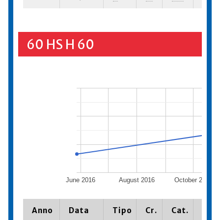
60 HS H 60
June 2016
August 2016
October 2016
Anno
Data
Tipo
Cr.
Cat.
Piaz