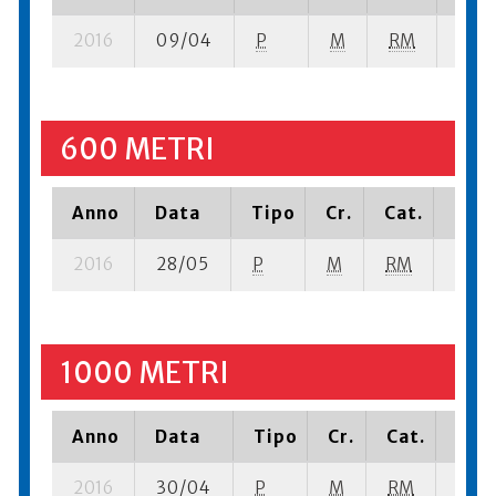
2016
09/04
P
M
RM
5 se
600 METRI
Anno
Data
Tipo
Cr.
Cat.
Piaz
2016
28/05
P
M
RM
42 se
1000 METRI
Anno
Data
Tipo
Cr.
Cat.
Piaz
2016
30/04
P
M
RM
18 se