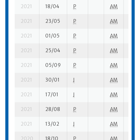
2021
18/04
P
AM
1 su-
2021
23/05
P
AM
2 su-
2021
01/05
P
AM
2 su-
2021
25/04
P
AM
1 su-
2021
05/09
P
AM
4 su-
2021
30/01
I
AM
1 su-
2021
17/01
I
AM
1 su-
2021
28/08
P
AM
2 su-
2021
13/02
I
AM
6 su-
2020
18/10
P
AM
3 su-