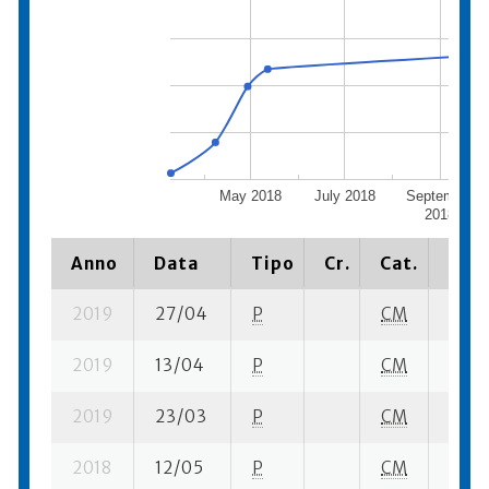
May 2018
July 2018
September
2018
Anno
Data
Tipo
Cr.
Cat.
Piaz
2019
27/04
P
CM
2 su-
2019
13/04
P
CM
2 su-
2019
23/03
P
CM
3 su-
2018
12/05
P
CM
3 su-