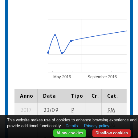
May 2016
September 2016
Janu
Anno
Data
Tipo
Cr.
Cat.
Piaz
2017
23/09
P
RM
8 su-
This website makes use of cookies to enhance browsing experience and
2017
02/04
P
RM
3 se-
provide additional functionality.
Details
Privacy policy
Allow cookies
Disallow cookies