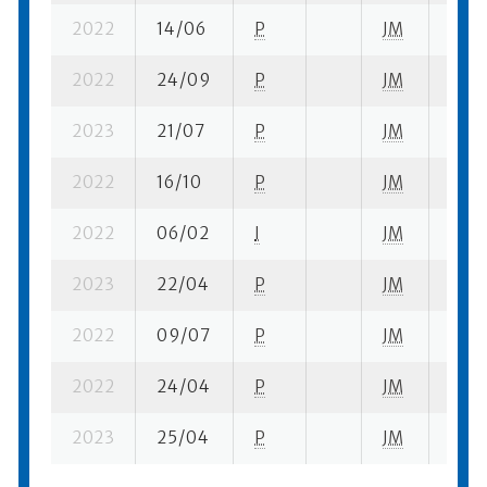
2022
14/06
P
JM
2 su-
2022
24/09
P
JM
1 su-
2023
21/07
P
JM
5 su-
2022
16/10
P
JM
1 su-
2022
06/02
I
JM
7 su-
2023
22/04
P
JM
1 su-
2022
09/07
P
JM
11 se
2022
24/04
P
JM
4 su-
2023
25/04
P
JM
3 su-