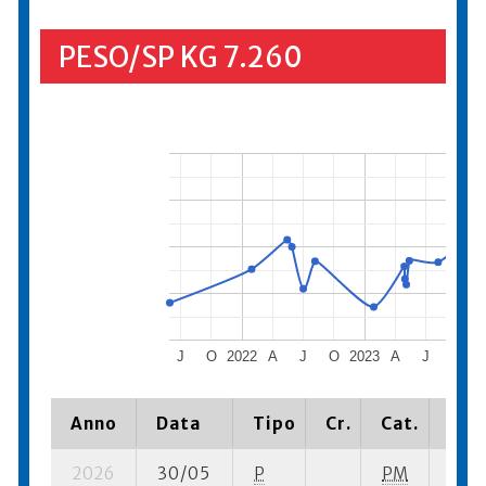
PESO/SP KG 7.260
J
O
2022
A
J
O
2023
A
J
O
2
Anno
Data
Tipo
Cr.
Cat.
Piaz
2026
30/05
P
PM
1 su-