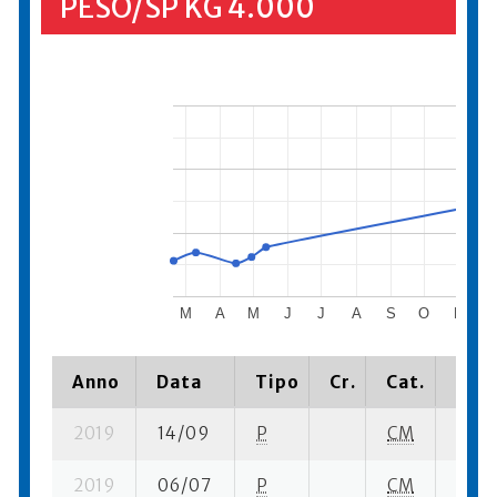
PESO/SP KG 4.000
M
A
M
J
J
A
S
O
N
D
Anno
Data
Tipo
Cr.
Cat.
Piaz
2019
14/09
P
CM
1 su- 
2019
06/07
P
CM
2 su-