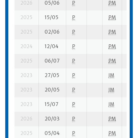
2026
05/06
P
PM
4 su-
2025
15/05
P
PM
9 su-
2025
02/06
P
PM
8 su-
2024
12/04
P
PM
25 s
2025
06/07
P
PM
8 su-
2023
27/05
P
JM
4 su-
2023
20/05
P
JM
1 su-
2023
15/07
P
JM
4 su-
2026
20/03
P
PM
8 se
2025
05/04
P
PM
10 s