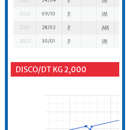
2022
24/04
P
JM
2 su-
2022
09/10
P
JM
2 su-
2021
28/02
P
AM
8 su-
2022
30/01
P
JM
5 su-
DISCO/DT KG 2,000