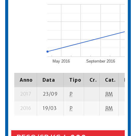
May 2016
September 2016
Janu
Anno
Data
Tipo
Cr.
Cat.
Piaz
2017
23/09
P
RM
3 su- 
2016
19/03
P
RM
30 se