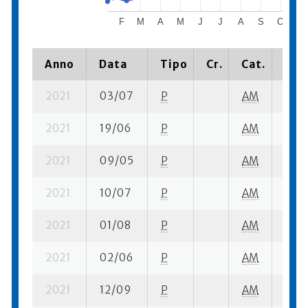
F
M
A
M
J
J
A
S
O
N
Anno
Data
Tipo
Cr.
Cat.
Piaz
2021
03/07
P
AM
1 su-
2021
19/06
P
AM
1 su-
2021
09/05
P
AM
1 su-
2021
10/07
P
AM
3 se
2021
01/08
P
AM
1 su-
2021
02/06
P
AM
1 su-
2021
12/09
P
AM
1 su-