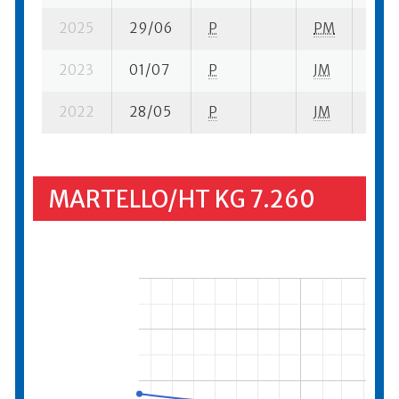
2025
29/06
P
PM
5 su-
2023
01/07
P
JM
3 su-
2022
28/05
P
JM
6 su-
MARTELLO/HT KG 7.260