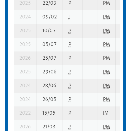
2025
22/03
P
PM
4 se
2024
09/02
I
PM
17 su
2025
10/07
P
PM
2 su-
2025
05/07
P
PM
5 su-
2026
25/07
P
PM
9 su-
2025
29/06
P
PM
3 su-
2024
28/06
P
PM
2 su-
2024
26/05
P
PM
4 su-
2022
15/05
P
JM
4 su-
2026
21/03
P
PM
8 se