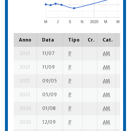
M
J
S
N
2020
M
M
J
Anno
Data
Tipo
Cr.
Cat.
Piaz
2021
11/07
P
AM
1 se-
2021
11/09
P
AM
2 su-
2021
09/05
P
AM
2 su-
2021
05/09
P
AM
5 su-
2020
01/08
P
AM
2 su-
2020
12/09
P
AM
12 qu