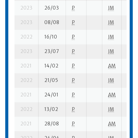
2023
26/03
P
JM
1 su-
2023
08/08
P
JM
5 su-
2022
16/10
P
JM
2 su-
2023
23/07
P
JM
9 su-
2021
14/02
P
AM
4 su-
2022
21/05
P
JM
3 su-
2021
24/01
P
AM
3 su-
2022
13/02
P
JM
4 su-
2021
28/08
P
AM
1 su-