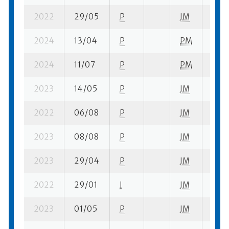
2022
29/05
P
JM
1 su-
2024
13/04
P
PM
7 se-
2024
11/07
P
PM
2 su-
2023
14/05
P
JM
4 su-
2022
06/08
P
JM
8 su-
2023
08/08
P
JM
7 su-
2023
29/04
P
JM
5 su-
2022
29/01
I
JM
6 su-
2023
01/05
P
JM
2 su-