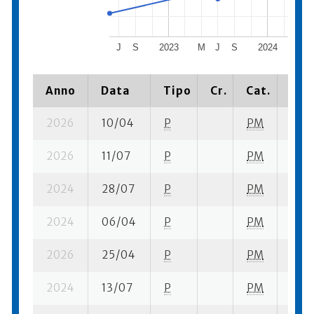
J
S
2023
M
J
S
2024
M
Anno
Data
Tipo
Cr.
Cat.
Piaz
2026
10/04
P
PM
3 se-
2026
11/07
P
PM
12 su
2024
28/07
P
PM
6 su-
2024
06/04
P
PM
3 se-
2026
25/04
P
PM
2 se
2024
13/07
P
PM
3 su-