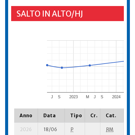
SALTO IN ALTO/HJ
J
S
2023
M
J
S
2024
M
Anno
Data
Tipo
Cr.
Cat.
Pi
2026
18/06
P
RM
6 