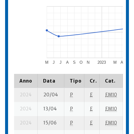
M
J
J
A
S
O
N
2023
M
A
M
Anno
Data
Tipo
Cr.
Cat.
Pi
2024
20/04
P
E
EM10
3 
2024
13/04
P
E
EM10
5 
2024
15/06
P
E
EM10
4 