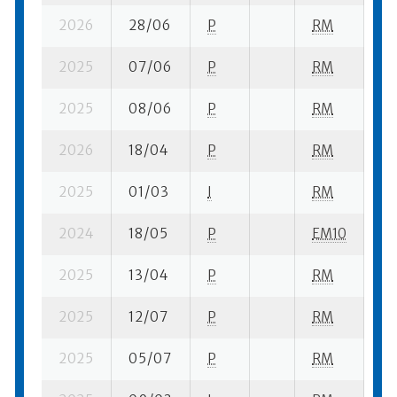
2026
28/06
P
RM
8 
2025
07/06
P
RM
5 
2025
08/06
P
RM
7 
2026
18/04
P
RM
5 
2025
01/03
I
RM
7 
2024
18/05
P
EM10
1 s
2025
13/04
P
RM
7 
2025
12/07
P
RM
7 
2025
05/07
P
RM
9 