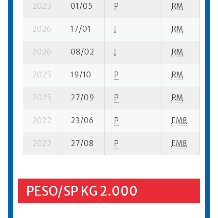
2025
01/05
P
RM
17
2026
17/01
I
RM
12
2026
08/02
I
RM
17
2025
19/10
P
RM
23
2025
27/09
P
RM
15
2022
23/06
P
EM8
18
2022
27/08
P
EM8
27
PESO/SP KG 2.000