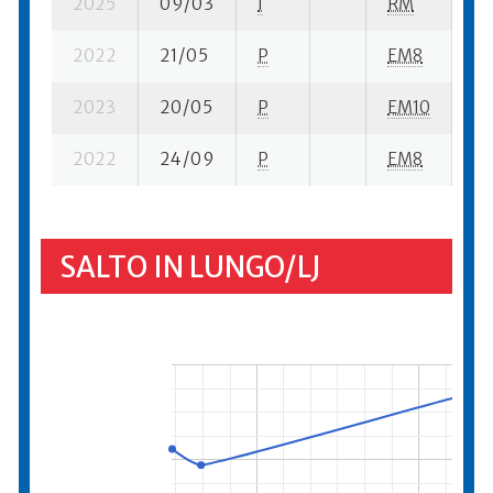
2025
09/03
I
RM
16
2022
21/05
P
EM8
9 
2023
20/05
P
EM10
8 
2022
24/09
P
EM8
25
SALTO IN LUNGO/LJ