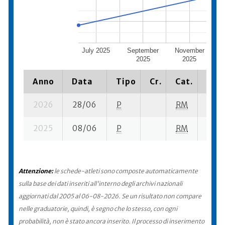
July 2025
September
November
Ja
2025
2025
Anno
Data
Tipo
Cr.
Cat.
Piaz
2026
28/06
P
RM
11 su
2025
08/06
P
RM
10 su
Attenzione:
le schede-atleti sono composte automaticamente
sulla base dei dati inseriti all'interno degli archivi nazionali
aggiornati dal 2005 al 06-08-2026. Se un risultato non compare
nelle graduatorie, quindi, è segno che lo stesso, con ogni
probabilità, non è stato ancora inserito. Il processo di inserimento