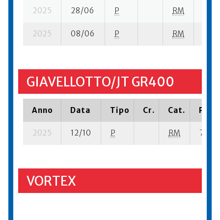
2025
28/06
P
RM
11 su
2025
08/06
P
RM
10 su
GIAVELLOTTO/JT GR400
Anno
Data
Tipo
Cr.
Cat.
Piazz
2025
12/10
P
RM
7 su- 
VORTEX