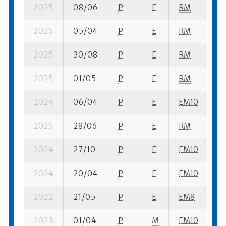
2025
08/06
P
E
RM
7 
2025
05/04
P
E
RM
1 
2025
30/08
P
E
RM
12
2025
01/05
P
E
RM
8 
2024
06/04
P
E
EM10
5 
2025
28/06
P
E
RM
5 
2024
27/10
P
E
EM10
1 
2024
20/04
P
E
EM10
5 
2022
21/05
P
E
EM8
2 
2023
01/04
P
M
EM10
9 