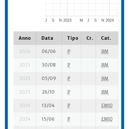
J
S
N
2023
M
J
S
N
2024
M
Anno
Data
Tipo
Cr.
Cat.
Pi
2026
06/06
P
RM
10
2025
30/08
P
RM
10
2025
05/09
P
RM
6 
2025
26/10
P
RM
8 
2024
13/04
P
EM10
6 
2024
15/06
P
EM10
6 