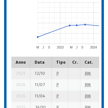
M
J
S
2023
M
J
S
2024
M
Anno
Data
Tipo
Cr.
Cat.
Pi
2025
12/10
P
RM
13
2026
11/07
P
RM
14
2026
11/04
P
RM
9 
2025
26/10
P
RM
8 