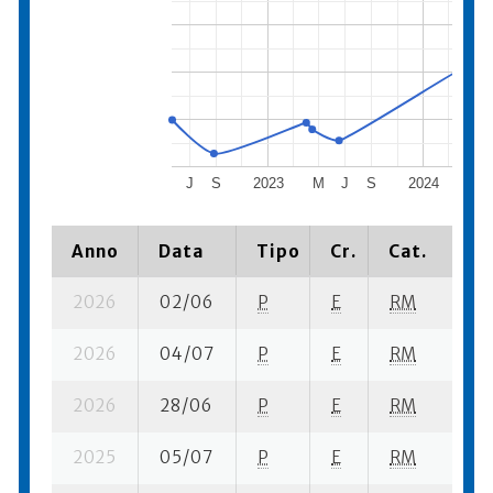
J
S
2023
M
J
S
2024
M
Anno
Data
Tipo
Cr.
Cat.
Pi
2026
02/06
P
E
RM
4 
2026
04/07
P
E
RM
7 
2026
28/06
P
E
RM
8 
2025
05/07
P
E
RM
8 