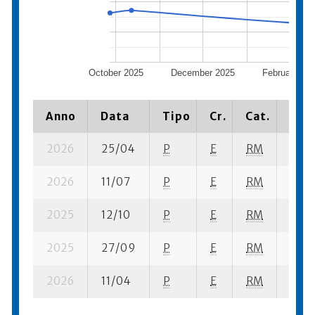
October 2025
December 2025
February 20
Anno
Data
Tipo
Cr.
Cat.
Piaz
2026
25/04
P
E
RM
14 su
2026
11/07
P
E
RM
7 su-
2025
12/10
P
E
RM
9 se-
2025
27/09
P
E
RM
8 su-
2026
11/04
P
E
RM
8 se-