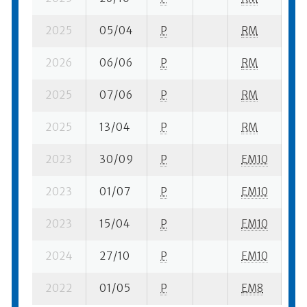
2025
05/04
P
RM
11 
2026
06/06
P
RM
10
2025
07/06
P
RM
7 
2025
13/04
P
RM
16
2023
30/09
P
EM10
13
2023
01/07
P
EM10
6 
2023
15/04
P
EM10
5 
2024
27/10
P
EM10
1 s
2022
01/05
P
EM8
3 