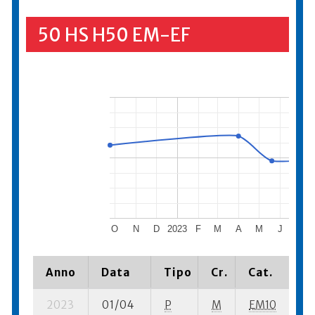
50 HS H50 EM-EF
O
N
D
2023
F
M
A
M
J
J
Anno
Data
Tipo
Cr.
Cat.
Pi
2023
01/04
P
M
EM10
2 