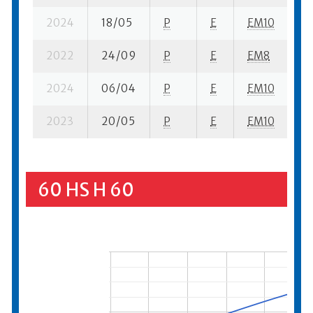
2024
18/05
P
E
EM10
3 
2022
24/09
P
E
EM8
3 
2024
06/04
P
E
EM10
3 
2023
20/05
P
E
EM10
6 
60 HS H 60