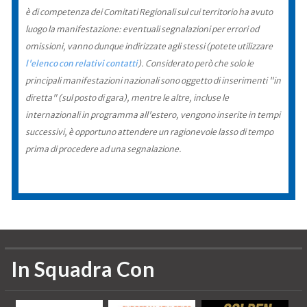
è di competenza dei Comitati Regionali sul cui territorio ha avuto
luogo la manifestazione: eventuali segnalazioni per errori od
omissioni, vanno dunque indirizzate agli stessi (potete utilizzare
l'elenco con relativi contatti
). Considerato però che solo le
principali manifestazioni nazionali sono oggetto di inserimenti "in
diretta" (sul posto di gara), mentre le altre, incluse le
internazionali in programma all'estero, vengono inserite in tempi
successivi, è opportuno attendere un ragionevole lasso di tempo
prima di procedere ad una segnalazione.
In Squadra Con