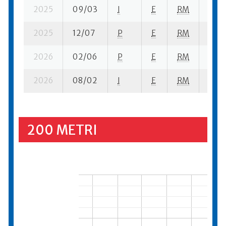
2025
09/03
I
E
RM
4 se
2025
12/07
P
E
RM
1 se-
2026
02/06
P
E
RM
6 se
2026
08/02
I
E
RM
7 ba
200 METRI