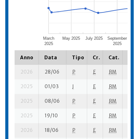
March
May 2025
July 2025
September
Nov
2025
2025
2
Anno
Data
Tipo
Cr.
Cat.
Piaz
2026
28/06
P
E
RM
3 se
2025
01/03
I
E
RM
4 ba
2025
08/06
P
E
RM
5 se
2025
19/10
P
E
RM
4 se
2026
18/06
P
E
RM
3 se