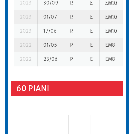
2023
30/09
P
E
EM10
2 
2023
01/07
P
E
EM10
4 
2023
17/06
P
E
EM10
3 
2022
01/05
P
E
EM8
2 
2022
23/06
P
E
EM8
5 
60 PIANI