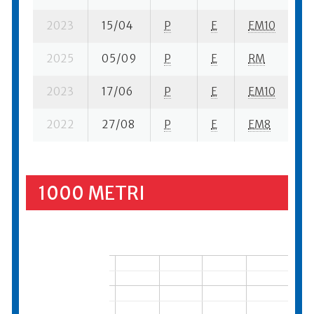
2023
15/04
P
E
EM10
11
2025
05/09
P
E
RM
14
2023
17/06
P
E
EM10
8 
2022
27/08
P
E
EM8
14
1000 METRI