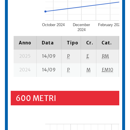
October 2024
December
February 2025
2024
Anno
Data
Tipo
Cr.
Cat.
Pi
2025
14/09
P
E
RM
4 
2024
14/09
P
M
EM10
3 
600 METRI