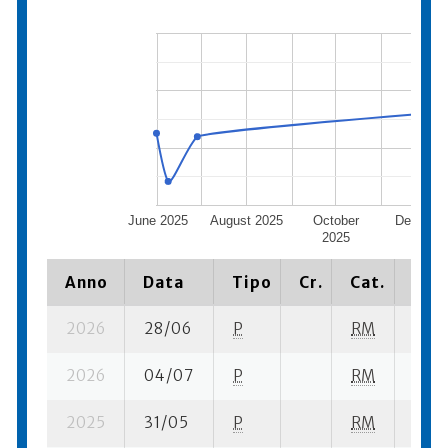
June 2025
August 2025
October
Decembe
2025
2025
Anno
Data
Tipo
Cr.
Cat.
Piaz
2026
28/06
P
RM
6 su-
2026
04/07
P
RM
12 su
2025
31/05
P
RM
15 su