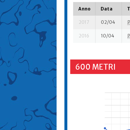
Anno
Data
T
2017
02/04
2016
10/04
600 METRI