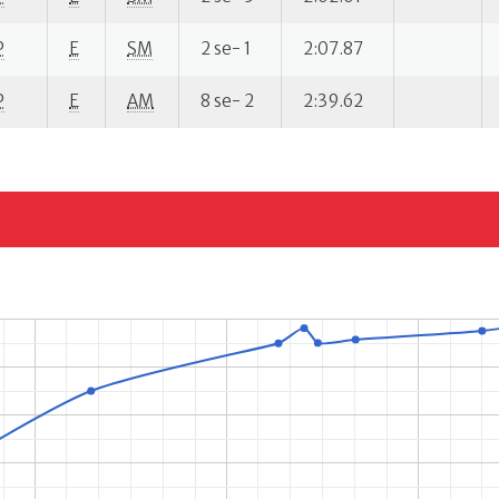
P
E
SM
2 se- 1
2:07.87
P
E
AM
8 se- 2
2:39.62