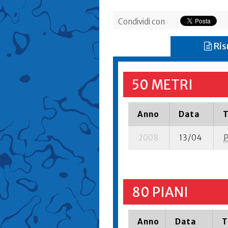
Condividi con
Ris
50 METRI
Anno
Data
T
2008
13/04
80 PIANI
Anno
Data
T