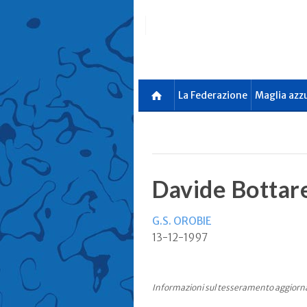
Skip
to
main
content
La Federazione
Maglia azz
Davide Bottare
G.S. OROBIE
13-12-1997
Informazioni sul tesseramento aggiorn