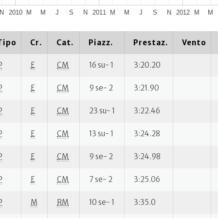
N
2010
M
M
J
S
N
2011
M
M
J
S
N
2012
M
M
Tipo
Cr.
Cat.
Piazz.
Prestaz.
Vento
P
E
CM
16 su- 1
3:20.20
P
E
CM
9 se- 2
3:21.90
P
E
CM
23 su- 1
3:22.46
P
E
CM
13 su- 1
3:24.28
P
E
CM
9 se- 2
3:24.98
P
E
CM
7 se- 2
3:25.06
P
M
RM
10 se- 1
3:35.0