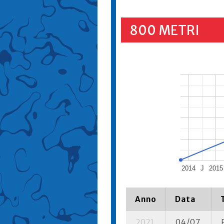
800 METRI
2014
J
2015
Anno
Data
2021
04/07