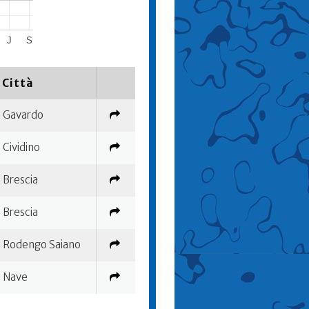
J
S
Città
Gavardo
Cividino
Brescia
Brescia
Rodengo Saiano
Nave