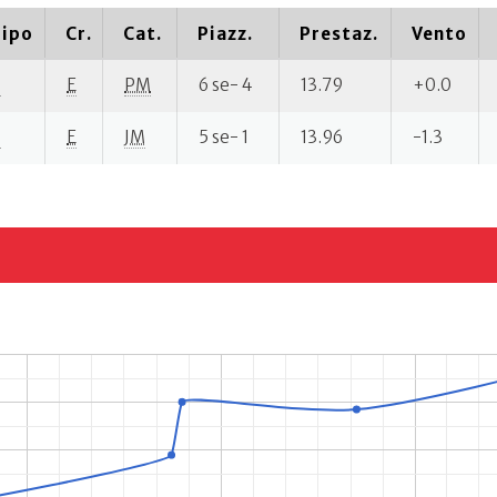
ipo
Cr.
Cat.
Piazz.
Prestaz.
Vento
P
E
PM
6 se- 4
13.79
+0.0
P
E
JM
5 se- 1
13.96
-1.3