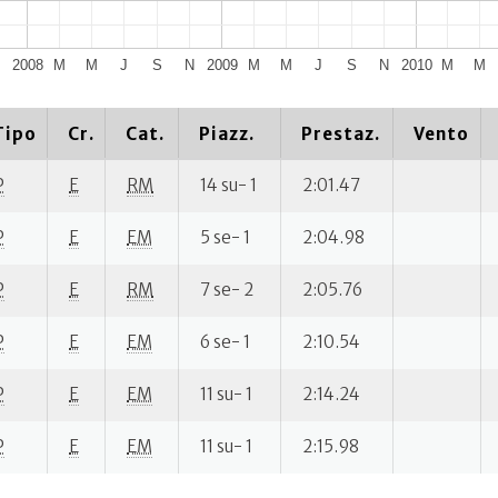
N
2008
M
M
J
S
N
2009
M
M
J
S
N
2010
M
M
Tipo
Cr.
Cat.
Piazz.
Prestaz.
Vento
P
E
RM
14 su- 1
2:01.47
P
E
EM
5 se- 1
2:04.98
P
E
RM
7 se- 2
2:05.76
P
E
EM
6 se- 1
2:10.54
P
E
EM
11 su- 1
2:14.24
P
E
EM
11 su- 1
2:15.98