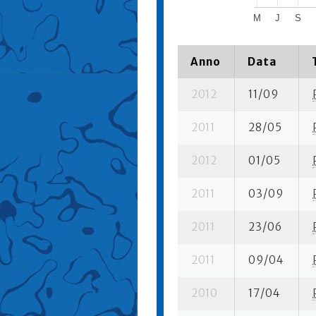
M
J
S
Anno
Data
2012
11/09
2011
28/05
2012
01/05
2011
03/09
2011
23/06
2011
09/04
2010
17/04