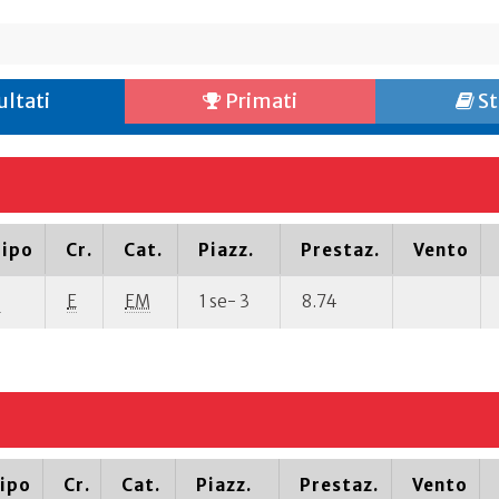
ultati
Primati
St
ipo
Cr.
Cat.
Piazz.
Prestaz.
Vento
P
E
EM
1 se- 3
8.74
ipo
Cr.
Cat.
Piazz.
Prestaz.
Vento