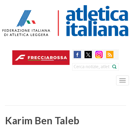
Skip
to
main
content
Search
Tog
nav
Karim Ben Taleb