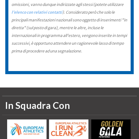
omissioni, vanno dunque indirizzate agli stessi (potete utilizzare
l'elenco con relativi contatti
). Considerato però che solo le
principali manifestazioni nazionali sono oggetto di inserimenti "in
diretta" (sul posto di gara), mentre le altre, incluse le
internazionali in programma all'estero, vengono inserite in tempi
successivi, è opportuno attendere un ragionevole lasso di tempo
prima di procedere ad una segnalazione.
In Squadra Con