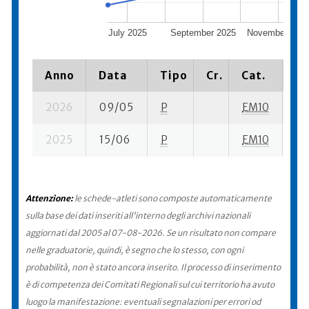
July 2025
September 2025
November 202
Anno
Data
Tipo
Cr.
Cat.
Pi
2026
09/05
P
EM10
15
2025
15/06
P
EM10
18 
Attenzione:
le schede-atleti sono composte automaticamente
sulla base dei dati inseriti all'interno degli archivi nazionali
aggiornati dal 2005 al 07-08-2026. Se un risultato non compare
nelle graduatorie, quindi, è segno che lo stesso, con ogni
probabilità, non è stato ancora inserito. Il processo di inserimento
è di competenza dei Comitati Regionali sul cui territorio ha avuto
luogo la manifestazione: eventuali segnalazioni per errori od