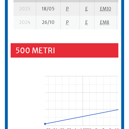
2025
18/05
P
E
EM10
17 
2024
26/10
P
E
EM8
9 s
500 METRI