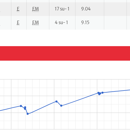
P
E
EM
17 su- 1
9.04
P
E
EM
4 su- 1
9.15