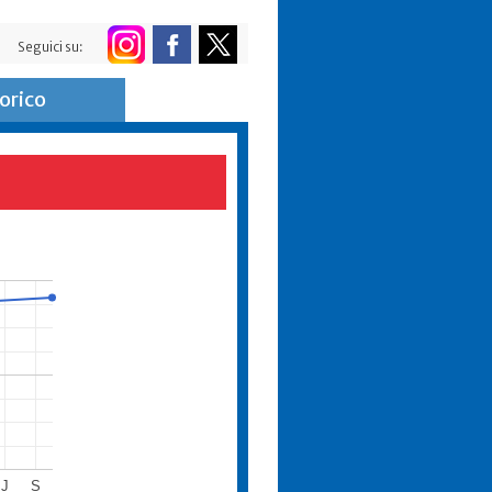
Seguici su:
orico
J
S