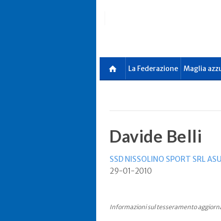
Skip
to
main
content
La Federazione
Maglia azz
Davide Belli
SSD NISSOLINO SPORT SRL AS
29-01-2010
Informazioni sul tesseramento aggiorn