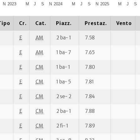
N
2023
M
J
S
N
2024
M
J
S
N
2025
M
J
S
Tipo
Cr.
Cat.
Piazz.
Prestaz.
Vento
E
AM
2 ba- 1
7.58
E
AM
1 ba- 7
7.65
E
CM
1 ba- 1
7.80
E
CM
1 ba- 5
7.81
E
CM
2 se- 2
7.84
E
CM
2 ba- 1
7.88
E
CM
2 fi- 1
7.89