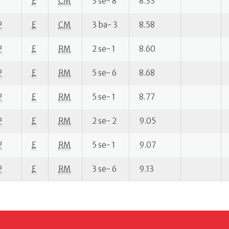
E
CM
3 se- 8
8.33
P
E
CM
3 ba- 3
8.58
P
E
RM
2 se- 1
8.60
P
E
RM
5 se- 6
8.68
P
E
RM
5 se- 1
8.77
P
E
RM
2 se- 2
9.05
P
E
RM
5 se- 1
9.07
P
E
RM
3 se- 6
9.13