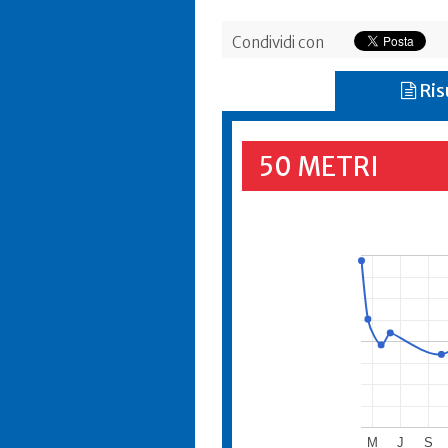
Condividi con
Ris
50 METRI
M
J
S