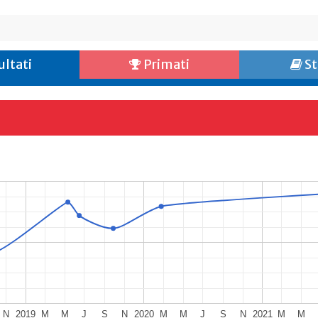
ultati
Primati
St
N
2019
M
M
J
S
N
2020
M
M
J
S
N
2021
M
M