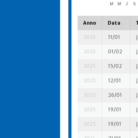
M
M
J
S
Anno
Data
2026
11/01
I
2026
01/02
I
2025
15/02
I
2025
12/01
I
2025
26/01
I
2025
19/01
I
2025
19/01
I