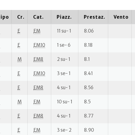
ipo
Cr.
Cat.
Piazz.
Prestaz.
Vento
P
E
EM
11 su- 1
8.06
P
E
EM10
1 se- 6
8.18
P
M
EM8
2 su- 1
8.1
P
E
EM10
3 se- 1
8.41
P
E
EM8
4 su- 1
8.56
P
M
EM
10 su- 1
8.5
P
E
EM8
4 su- 1
8.77
P
E
EM
3 se- 2
8.90