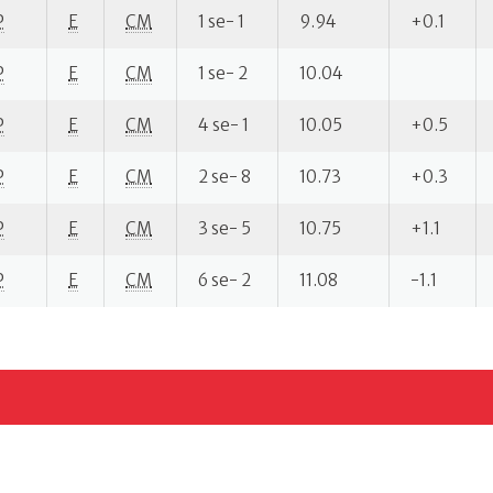
P
E
CM
1 se- 1
9.94
+0.1
P
E
CM
1 se- 2
10.04
P
E
CM
4 se- 1
10.05
+0.5
P
E
CM
2 se- 8
10.73
+0.3
P
E
CM
3 se- 5
10.75
+1.1
P
E
CM
6 se- 2
11.08
-1.1