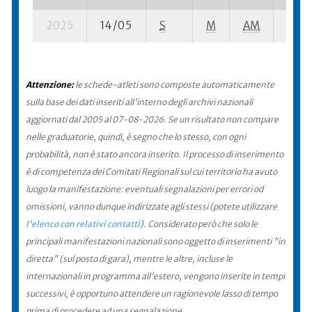
2025
14/05
S
M
AM
130 s
Attenzione:
le schede-atleti sono composte automaticamente
sulla base dei dati inseriti all'interno degli archivi nazionali
aggiornati dal 2005 al 07-08-2026. Se un risultato non compare
nelle graduatorie, quindi, è segno che lo stesso, con ogni
probabilità, non è stato ancora inserito. Il processo di inserimento
è di competenza dei Comitati Regionali sul cui territorio ha avuto
luogo la manifestazione: eventuali segnalazioni per errori od
omissioni, vanno dunque indirizzate agli stessi (potete utilizzare
l'elenco con relativi contatti
). Considerato però che solo le
principali manifestazioni nazionali sono oggetto di inserimenti "in
diretta" (sul posto di gara), mentre le altre, incluse le
internazionali in programma all'estero, vengono inserite in tempi
successivi, è opportuno attendere un ragionevole lasso di tempo
prima di procedere ad una segnalazione.