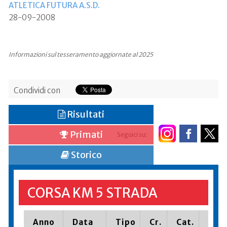
ATLETICA FUTURA A.S.D.
28-09-2008
Informazioni sul tesseramento aggiornate al 2025
Condividi con
Risultati
Primati
Seguici su:
Storico
CORSA KM 5 STRADA
Anno
Data
Tipo
Cr.
Cat.
Piaz