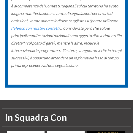
è di competenza dei Comitati Regionali sul cui territorio ha avuto
luogo la manifestazione: eventuali segnalazioni per errori od
omissioni, vanno dunque indirizzate agli stessi (potete utilizzare
l'elenco con relativi contatti
). Considerato però che solo le
principali manifestazioni nazionali sono oggetto di inserimenti "in
diretta" (sul posto di gara), mentre le altre, incluse le
internazionali in programma all'estero, vengono inserite in tempi
successivi, è opportuno attendere un ragionevole lasso di tempo
prima di procedere ad una segnalazione.
In Squadra Con