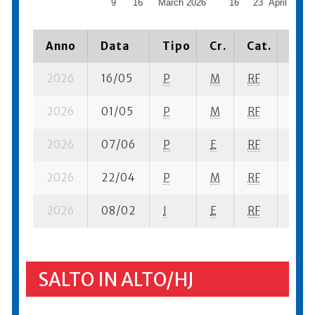
9
16
March 2026
16
23
April 2026
Anno
Data
Tipo
Cr.
Cat.
Piaz
2026
16/05
P
M
RF
2 se-
2026
01/05
P
M
RF
3 su-
2026
07/06
P
E
RF
10 se
2026
22/04
P
M
RF
1 su-
2026
08/02
I
E
RF
1 se-
SALTO IN ALTO/HJ