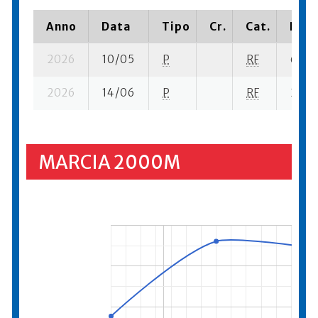
Anno
Data
Tipo
Cr.
Cat.
Piaz
2026
10/05
P
RF
6 su- 
2026
14/06
P
RF
23 su
MARCIA 2000M