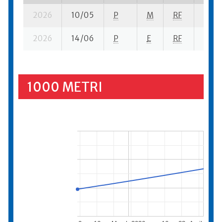
2026
10/05
P
M
RF
2 su-
2026
14/06
P
E
RF
4 se-
1000 METRI