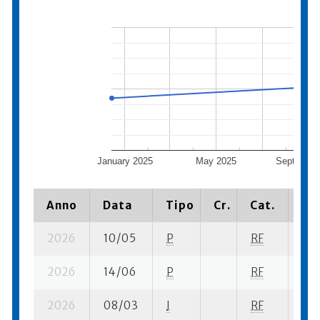
January 2025
May 2025
September
Anno
Data
Tipo
Cr.
Cat.
Pia
2026
10/05
P
RF
8 s
2026
14/06
P
RF
5 s
2026
08/03
I
RF
16 s