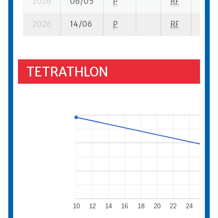
2026
06/05
P
RF
5 su-
2026
14/06
P
RF
27 su
TETRATHLON
10
12
14
16
18
20
22
24
26