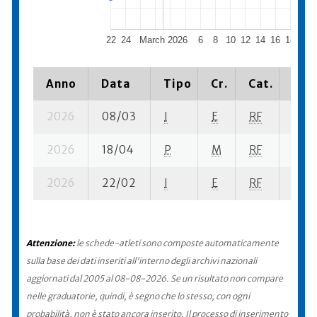
22
24
March 2026
6
8
10
12
14
16
18
20
Anno
Data
Tipo
Cr.
Cat.
Piaz
2026
08/03
I
E
RF
4 se
2026
18/04
P
M
RF
1 su-
2026
22/02
I
E
RF
4 se
Attenzione:
le schede-atleti sono composte automaticamente
sulla base dei dati inseriti all'interno degli archivi nazionali
aggiornati dal 2005 al 08-08-2026. Se un risultato non compare
nelle graduatorie, quindi, è segno che lo stesso, con ogni
probabilità, non è stato ancora inserito. Il processo di inserimento