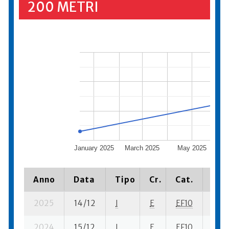
200 METRI
January 2025
March 2025
May 2025
Anno
Data
Tipo
Cr.
Cat.
Pia
2025
14/12
I
E
EF10
3 se
2024
15/12
I
E
EF10
10 s