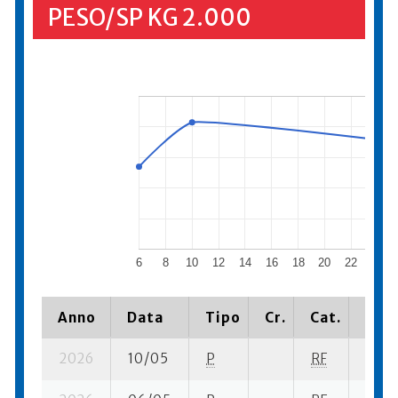
PESO/SP KG 2.000
6
8
10
12
14
16
18
20
22
24
Anno
Data
Tipo
Cr.
Cat.
Piaz
2026
10/05
P
RF
12 su